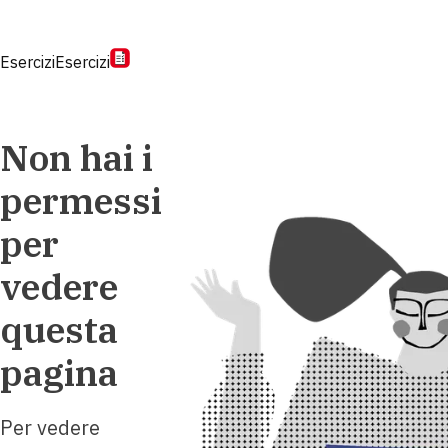
Esercizi
Esercizi
Non hai i
permessi
per
vedere
questa
pagina
Per vedere