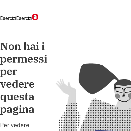
Esercizi
Esercizi
Non hai i
permessi
per
vedere
questa
pagina
Per vedere