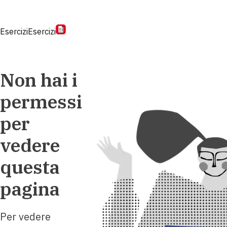
Esercizi
Esercizi
Non hai i
permessi
per
vedere
questa
pagina
Per vedere