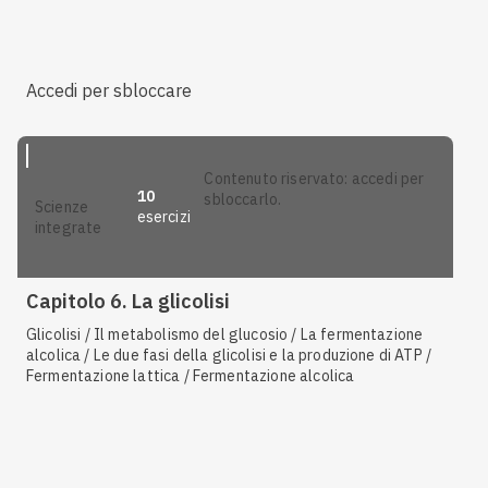
Accedi per sbloccare
contenuto riservato: accedi per
10
sbloccarlo.
scienze
esercizi
integrate
Capitolo 6. La glicolisi
Glicolisi / Il metabolismo del glucosio / La fermentazione
alcolica / Le due fasi della glicolisi e la produzione di ATP /
Fermentazione lattica / Fermentazione alcolica