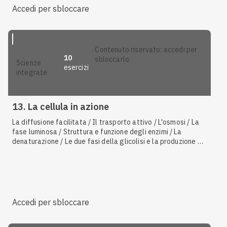
Accedi per sbloccare
contenuto riservato: accedi per
10
sbloccarlo.
scienze
esercizi
integrate
13. La cellula in azione
La diffusione facilitata / Il trasporto attivo / L'osmosi / La
fase luminosa / Struttura e funzione degli enzimi / La
denaturazione / Le due fasi della glicolisi e la produzione di
ATP / I cloroplasti, le clorofille e gli altri pigmenti
fotosintetici / Il microscopio elettronico / La membrana
plasmatica / L'idrolisi dell'ATP / I mitocondri come sede
della respirazione cellulare / La fermentazione alcolica / La
molecola di ATP / La composizione del sangue / Reagenti e
prodotti della fotosintesi / L'endocitosi / L'esocitosi / Il
Accedi per sbloccare
ciclo di Calvin o fase oscura