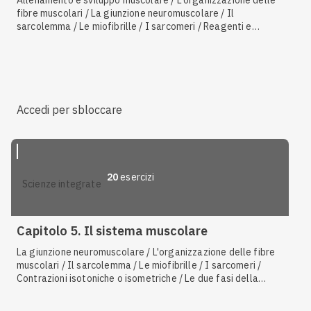
Allenamento e sviluppo muscolare / L'organizzazione delle
fibre muscolari / La giunzione neuromuscolare / Il
sarcolemma / Le miofibrille / I sarcomeri / Reagenti e
prodotti della respirazione cellulare / Contrazioni isotoniche
o isometriche / La gravidanza / Le due fasi della glicolisi e
la produzione di ATP / L'estensione e la distensione
muscolare / Muscolo liscio / Muscolo striato / Muscolo
cardiaco / I mitocondri come sede della respirazione
cellulare / La fermentazione lattica / Il movimento degli
Accedi per sbloccare
unicellulari
20
esercizi
scienze integrate
Capitolo 5. Il sistema muscolare
La giunzione neuromuscolare / L'organizzazione delle fibre
muscolari / Il sarcolemma / Le miofibrille / I sarcomeri /
Contrazioni isotoniche o isometriche / Le due fasi della
glicolisi e la produzione di ATP / Muscolo liscio / Muscolo
striato / Muscolo cardiaco / La fermentazione lattica