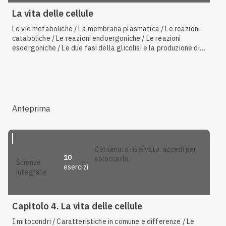
La vita delle cellule
Le vie metaboliche / La membrana plasmatica / Le reazioni
cataboliche / Le reazioni endoergoniche / Le reazioni
esoergoniche / Le due fasi della glicolisi e la produzione di
ATP / Reagenti e prodotti della fotosintesi / L'endocitosi /
Le reazioni anaboliche / Diffusione semplice / Il ciclo di
Calvin o fase oscura
Anteprima
contenuto riservato: accedi per
10
sbloccarlo.
scienze
esercizi
integrate
Capitolo 4. La vita delle cellule
I mitocondri / Caratteristiche in comune e differenze / Le