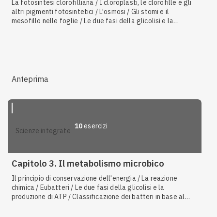
La fotosintesi clorofilliana / I cloroplasti, le clorofille e gli
altri pigmenti fotosintetici / L'osmosi / Gli stomi e il
mesofillo nelle foglie / Le due fasi della glicolisi e la
produzione di ATP / Darwin e l'eredità mendeliana / Alghe /
La fermentazione alcolica / Le reazioni endoergoniche / Le
reazioni esoergoniche / Organismi aerobi e anaerobi / La
fosforilazione / Il trasporto attivo / Reagenti e prodotti
della fotosintesi
Anteprima
10
esercizi
scienze integrate
Capitolo 3. Il metabolismo microbico
Il principio di conservazione dell'energia / La reazione
chimica / Eubatteri / Le due fasi della glicolisi e la
produzione di ATP / Classificazione dei batteri in base al
metabolismo / I mitocondri come sede della respirazione
cellulare / La molecola di ATP / Il ciclo di Krebs / La