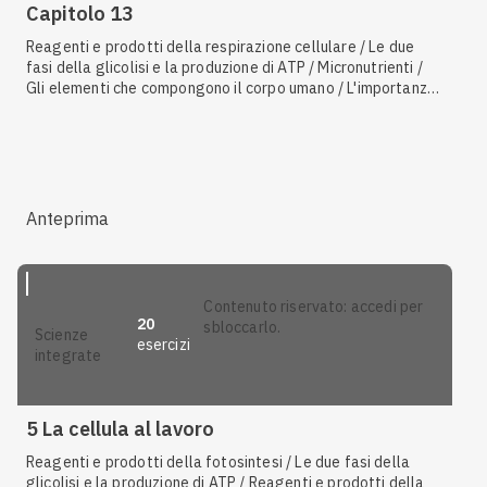
Capitolo 13
Reagenti e prodotti della respirazione cellulare / Le due
fasi della glicolisi e la produzione di ATP / Micronutrienti /
Gli elementi che compongono il corpo umano / L'importanza
della termoregolazione / Il metabolismo delle proteine / Il
metabolismo dei grassi / L'assorbimento delle sostanze
nutritive nell'intestino tenue / Il fegato e le sue funzioni / I
trigliceridi / Gli acidi grassi saturi e insaturi / Il metabolismo
cellulare / Struttura e funzione degli enzimi / Le vitamine /
Canali del potassio, canali del sodio e pompa sodio-
Anteprima
potassio / Malnutrizione, denutrizione e ipernutrizione / Il
ruolo dell'ipotalamo / Il ciclo di Krebs / Il pancreas e il
controllo del metabolismo glucidico / Omeostasi /
Macronutrienti / L'azione del sistema nervoso e degli ormoni
contenuto riservato: accedi per
/ Il metabolismo del glucosio
20
sbloccarlo.
scienze
esercizi
integrate
5 La cellula al lavoro
Reagenti e prodotti della fotosintesi / Le due fasi della
glicolisi e la produzione di ATP / Reagenti e prodotti della