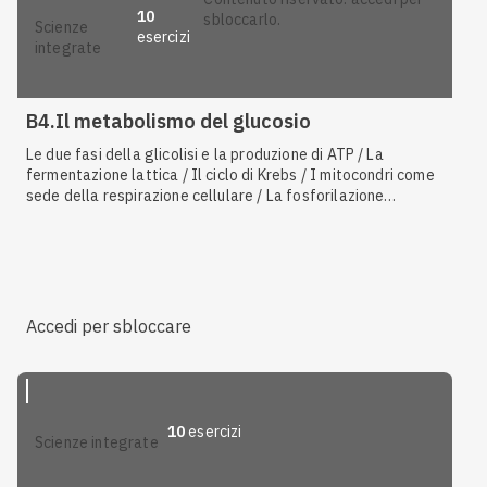
10
sbloccarlo.
scienze
esercizi
integrate
B4.Il metabolismo del glucosio
Le due fasi della glicolisi e la produzione di ATP / La
fermentazione lattica / Il ciclo di Krebs / I mitocondri come
sede della respirazione cellulare / La fosforilazione
ossidativa / Organismi aerobi e anaerobi / Le reazioni di
ossidoriduzione e i coenzimi NAD e FAD
Accedi per sbloccare
10
esercizi
scienze integrate