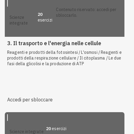
contenuto riservato: accedi per
20
sbloccarlo.
scienze
esercizi
integrate
3. Il trasporto e l'energia nelle cellule
Reagenti e prodotti della fotosintesi / L'osmosi / Reagenti e
prodotti della respirazione cellulare / Il citoplasma / Le due
fasi della glicolisi e la produzione di ATP
Accedi per sbloccare
20
esercizi
scienze integrate