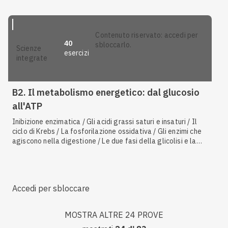
L'energia potenziale / Organismi aerobi e anaerobi /
L'energia di attivazione e la velocità di reazione / La
fosforilazione / Reagenti e prodotti della fotosintesi
contenuto riservato: accedi per
40
sbloccarlo.
scienze
esercizi
integrate
B2. Il metabolismo energetico: dal glucosio
all'ATP
Inibizione enzimatica / Gli acidi grassi saturi e insaturi / Il
ciclo di Krebs / La fosforilazione ossidativa / Gli enzimi che
agiscono nella digestione / Le due fasi della glicolisi e la
produzione di ATP / Il principio di conservazione dell'energia
/ Le reazioni di ossidoriduzione e i coenzimi NAD e FAD /
L'idrolisi dell'ATP / La molecola di ATP / L'energia di
attivazione e la velocità di reazione / Il metabolismo delle
Accedi per sbloccare
proteine / Il metabolismo del glucosio / Il metabolismo dei
grassi / Reagenti e prodotti della respirazione cellulare / Le
reazioni cataboliche / Fotofosforilazione / I diversi tipi di
MOSTRA ALTRE 24 PROVE
RNA / La denaturazione / Il fegato / Le reazioni