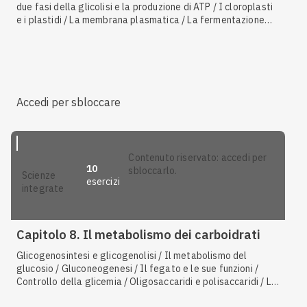
due fasi della glicolisi e la produzione di ATP / I cloroplasti
e i plastidi / La membrana plasmatica / La fermentazione
lattica / La fermentazione alcolica / I lisosomi / Le molecole
di DNA costituiscono il patrimonio ereditario o genoma /
Caratteristiche comuni e differenze tra cellula animale e
vegetale / L'apparato di Golgi / Il ciclo di Calvin o fase
oscura
Accedi per sbloccare
contenuto riservato: accedi per
10
sbloccarlo.
scienze
esercizi
integrate
Capitolo 8. Il metabolismo dei carboidrati
Glicogenosintesi e glicogenolisi / Il metabolismo del
glucosio / Gluconeogenesi / Il fegato e le sue funzioni /
Controllo della glicemia / Oligosaccaridi e polisaccaridi / Le
due fasi della glicolisi e la produzione di ATP