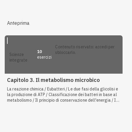
fosforilazione ossidativa / Le reazioni esoergoniche /
Regolazione allosterica
Anteprima
contenuto riservato: accedi per
10
sbloccarlo.
scienze
esercizi
integrate
Capitolo 3. Il metabolismo microbico
La reazione chimica / Eubatteri / Le due fasi della glicolisi e
la produzione di ATP / Classificazione dei batteri in base al
metabolismo / Il principio di conservazione dell'energia / I
mitocondri come sede della respirazione cellulare / La
molecola di ATP / Il ciclo di Krebs / La fosforilazione
ossidativa / Le reazioni esoergoniche / Regolazione
allosterica