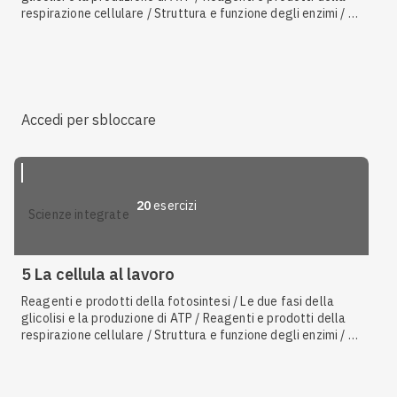
respirazione cellulare / Struttura e funzione degli enzimi / I
cloroplasti e i plastidi / Il metabolismo cellulare / L'idrolisi
dell'ATP / I mitocondri come sede della respirazione
cellulare / La fermentazione lattica / La molecola di ATP / I
mitocondri / La fosforilazione ossidativa / Fotolisi
dell'acqua / Reazioni di ossidazione e riduzione / Storia della
vita sulla Terra / Le reazioni anaboliche
Accedi per sbloccare
20
esercizi
scienze integrate
5 La cellula al lavoro
Reagenti e prodotti della fotosintesi / Le due fasi della
glicolisi e la produzione di ATP / Reagenti e prodotti della
respirazione cellulare / Struttura e funzione degli enzimi / I
cloroplasti e i plastidi / L'idrolisi dell'ATP / Il metabolismo
cellulare / I mitocondri come sede della respirazione
cellulare / La fermentazione lattica / La molecola di ATP / I