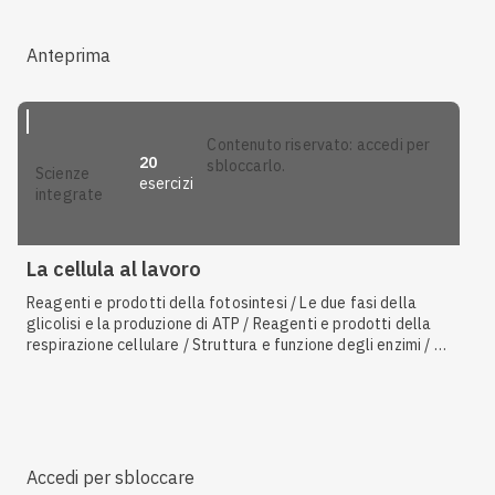
mitocondri / La fosforilazione ossidativa / Fotolisi
dell'acqua / Reazioni di ossidazione e riduzione / Storia della
vita sulla Terra / Le reazioni anaboliche
Anteprima
contenuto riservato: accedi per
20
sbloccarlo.
scienze
esercizi
integrate
La cellula al lavoro
Reagenti e prodotti della fotosintesi / Le due fasi della
glicolisi e la produzione di ATP / Reagenti e prodotti della
respirazione cellulare / Struttura e funzione degli enzimi / I
cloroplasti e i plastidi / L'idrolisi dell'ATP / Il metabolismo
cellulare / I mitocondri come sede della respirazione
cellulare / La fermentazione lattica / La molecola di ATP / I
mitocondri / La fosforilazione ossidativa / Fotolisi
dell'acqua / Reazioni di ossidazione e riduzione / Storia della
vita sulla Terra / Le reazioni anaboliche
Accedi per sbloccare