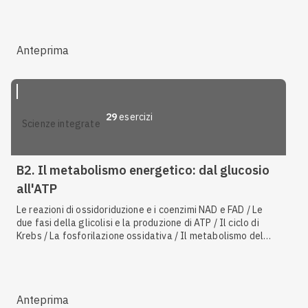
Anteprima
29
esercizi
scienze integrate
B2. Il metabolismo energetico: dal glucosio
all'ATP
Le reazioni di ossidoriduzione e i coenzimi NAD e FAD / Le
due fasi della glicolisi e la produzione di ATP / Il ciclo di
Krebs / La fosforilazione ossidativa / Il metabolismo del
glucosio / Inibizione enzimatica / Caratteristiche dei batteri
/ Gli animali ureotelici / La PCR / Gli acidi grassi saturi e
insaturi / L'idrolisi dell'ATP / Il principio di conservazione
dell'energia / La fermentazione lattica / La molecola di ATP
Anteprima
/ La fermentazione alcolica / Le reazioni endoergoniche /