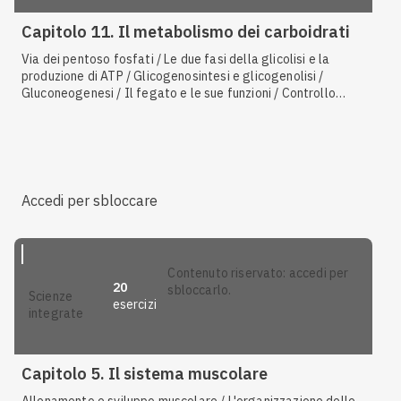
Capitolo 11. Il metabolismo dei carboidrati
Via dei pentoso fosfati / Le due fasi della glicolisi e la
produzione di ATP / Glicogenosintesi e glicogenolisi /
Gluconeogenesi / Il fegato e le sue funzioni / Controllo
della glicemia / Oligosaccaridi e polisaccaridi
Accedi per sbloccare
contenuto riservato: accedi per
20
sbloccarlo.
scienze
esercizi
integrate
Capitolo 5. Il sistema muscolare