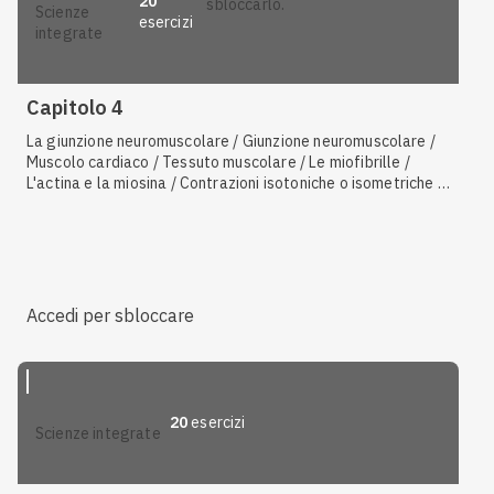
20
sbloccarlo.
scienze
esercizi
integrate
Capitolo 4
La giunzione neuromuscolare / Giunzione neuromuscolare /
Muscolo cardiaco / Tessuto muscolare / Le miofibrille /
L'actina e la miosina / Contrazioni isotoniche o isometriche /
Le due fasi della glicolisi e la produzione di ATP /
L'elettrocardiogramma / Muscolo liscio / Muscolo striato /
L'organizzazione delle fibre muscolari / Il sarcolemma / I
tubuli trasversali / Il sarcoplasma / I sarcomeri
Accedi per sbloccare
20
esercizi
scienze integrate