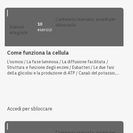
contenuto riservato: accedi per
10
sbloccarlo.
scienze
esercizi
integrate
Come funziona la cellula
L'osmosi / La fase luminosa / La diffusione facilitata /
Struttura e funzione degli enzimi / Eubatteri / Le due fasi
della glicolisi e la produzione di ATP / Canali del potassio,
canali del sodio e pompa sodio-potassio / Da procarioti a
eucarioti / La fermentazione alcolica / Il ciclo di Krebs /
Reazioni di ossidazione e riduzione / Storia della vita sulla
Terra / Teoria endosimbiontica / L'endocitosi
Accedi per sbloccare
contenuto riservato: accedi per