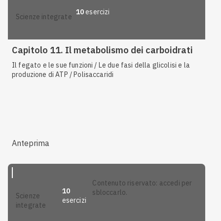
10
esercizi
scienze integrate
Capitolo 11. Il metabolismo dei carboidrati
Il fegato e le sue funzioni / Le due fasi della glicolisi e la
produzione di ATP / Polisaccaridi
Anteprima
contenuto riservato: accedi per
10
sbloccarlo.
scienze
esercizi
integrate