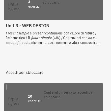
3
sbloccarlo.
lingua
esercizi
inglese
Unit 3 - WEB DESIGN
Present simple
e
present continuous
con valore di futuro /
Informatica / Il
future simple
(
will
) / Costruzioni con
do
e i
modali / I sostantivi numerabili, non numerabili, composti e
collettivi / Comprendere il significato di testi o audio
Accedi per sbloccare
contenuto riservato: accedi per
10
sbloccarlo.
lingua
esercizi
inglese