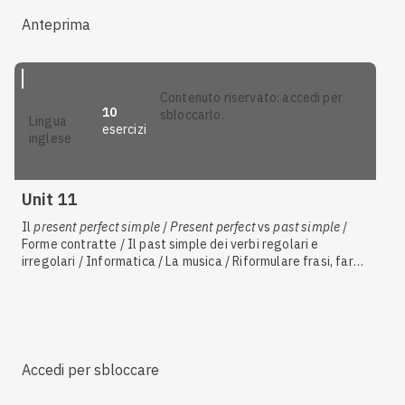
Anteprima
contenuto riservato: accedi per
10
sbloccarlo.
lingua
esercizi
inglese
Unit 11
Il
present perfect simple
/
Present perfect
vs
past simple
/
Forme contratte / Il past simple dei verbi regolari e
irregolari / Informatica / La musica / Riformulare frasi, fare
riassunti, formulare e rispondere a domande / Il lavoro e la
carriera / Il
present perfect
con
ever
e
never
Accedi per sbloccare