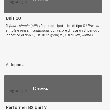
lingua inglese
Unit 10
Il
future simple
(
will
) / Il periodo ipotetico di tipo 0 /
Present
simple
e
present continuous
con valore di futuro / Il periodo
ipotetico di tipo 1 / Usi di
be going to
/ Usi di
will
,
would
/
Interazioni
Anteprima
10
esercizi
lingua inglese
Performer B2 Unit 7