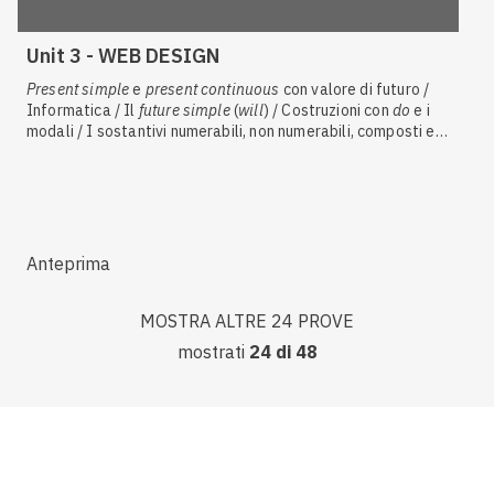
Unit 3 - WEB DESIGN
Present simple
e
present continuous
con valore di futuro /
Informatica / Il
future simple
(
will
) / Costruzioni con
do
e i
modali / I sostantivi numerabili, non numerabili, composti e
collettivi / Comprendere il significato di testi o audio
Anteprima
MOSTRA ALTRE 24 PROVE
mostrati
24
di
48