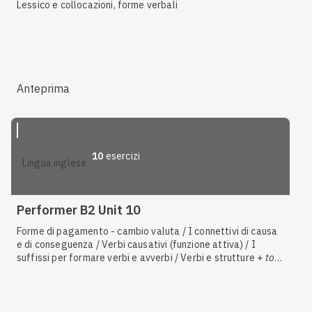
Lessico e collocazioni, forme verbali
Anteprima
10
esercizi
lingua inglese
Performer B2 Unit 10
Forme di pagamento - cambio valuta / I connettivi di causa
e di conseguenza / Verbi causativi (funzione attiva) / I
suffissi per formare verbi e avverbi / Verbi e strutture +
to
+
forma base / Il
future in the past
/ L'infinito / Il
present
perfect simple
/ I
phrasal verbs
/ Informatica / I connettivi
di modo / Il lavoro e la carriera / Descrivere competenze in
campo lavorativo