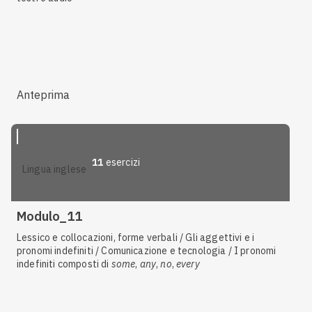
Anteprima
11
esercizi
lingua inglese
Modulo_11
Lessico e collocazioni, forme verbali / Gli aggettivi e i
pronomi indefiniti / Comunicazione e tecnologia / I pronomi
indefiniti composti di
some
,
any
,
no
,
every