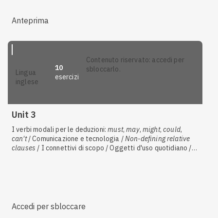
Anteprima
contenuto riservato: accedi per
10
sbloccarlo.
lingua
esercizi
inglese
Unit 3
I verbi modali per le deduzioni:
must
,
may
,
might
,
could
,
can't
/ Comunicazione e tecnologia /
Non-defining relative
clauses
/ I connettivi di scopo / Oggetti d'uso quotidiano /
Verbi e strutture +
to
+ forma base /
Defining relative
clauses
/ I pronomi relativi nelle frasi
defining
/ I pronomi
relativi nelle frasi relative
non-defining
/ I verbi modali per
esprimere possibilità:
can
,
could
,
be able to
/
May
e
might
Accedi per sbloccare