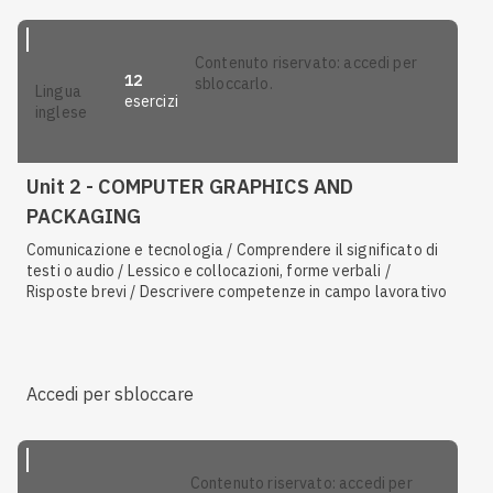
contenuto riservato: accedi per
12
sbloccarlo.
lingua
esercizi
inglese
Unit 2 - COMPUTER GRAPHICS AND
PACKAGING
Comunicazione e tecnologia / Comprendere il significato di
testi o audio / Lessico e collocazioni, forme verbali /
Risposte brevi / Descrivere competenze in campo lavorativo
Accedi per sbloccare
contenuto riservato: accedi per