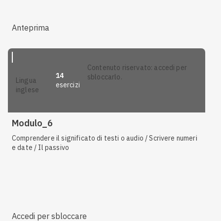
Anteprima
contenuto riservato: accedi per
14
sbloccarlo.
lingua
esercizi
inglese
Modulo_6
Comprendere il significato di testi o audio / Scrivere numeri
e date / Il passivo
Accedi per sbloccare