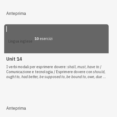
Anteprima
10
esercizi
lingua inglese
Unit 14
I verbi modali per esprimere dovere:
shall
,
must
,
have to
/
Comunicazione e tecnologia / Esprimere dovere con
should
,
ought to
,
had better, be supposed to
,
be
bound to
,
owe
,
due to
/ Usi di
need
/ Informatica / Chiedere ed esprimere opinioni
Anteprima