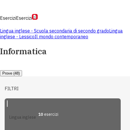
Esercizi
Esercizi
Lingua inglese - Scuola secondaria di secondo grado
Lingua
inglese - Lessico
Il mondo contemporaneo
Informatica
Prove (48)
FILTRI
10
esercizi
lingua inglese