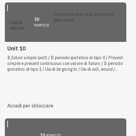
contenuto riservato: accedi per
10
sbloccarlo.
lingua
esercizi
inglese
Unit 10
Il
future simple
(
will
) / Il periodo ipotetico di tipo 0 /
Present
simple
e
present continuous
con valore di futuro / Il periodo
ipotetico di tipo 1 / Usi di
be going to
/ Usi di
will
,
would
/
Interazioni
Accedi per sbloccare
10
esercizi