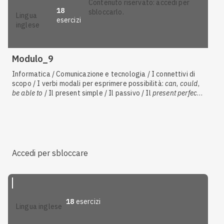
contenuto riservato: accedi per
18
sbloccarlo.
lingua
esercizi
inglese
Modulo_9
Informatica / Comunicazione e tecnologia / I connettivi di
scopo / I verbi modali per esprimere possibilità:
can
,
could
,
be able to
/ Il present simple / Il passivo / Il
present perfect
simple
Accedi per sbloccare
18
esercizi
lingua inglese