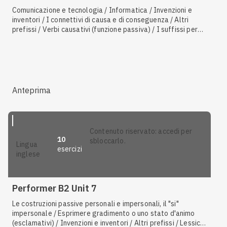
Comunicazione e tecnologia / Informatica / Invenzioni e
inventori / I connettivi di causa e di conseguenza / Altri
prefissi / Verbi causativi (funzione passiva) / I suffissi per
formare verbi e avverbi / Esprimere gradimento o uno stato
d'animo (esclamativi) / I suffissi per formare sostantivi /
Riformulare frasi, fare riassunti, formulare e rispondere a
domande / Il passivo / Oggetti d'uso quotidiano /
Comprendere il significato di testi o audio
Anteprima
contenuto riservato: accedi per
10
sbloccarlo.
lingua
esercizi
inglese
Performer B2 Unit 7
Le costruzioni passive personali e impersonali, il "si"
impersonale / Esprimere gradimento o uno stato d'animo
(esclamativi) / Invenzioni e inventori / Altri prefissi / Lessico