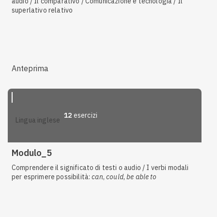
audio / Il comparativo / Comunicazione e tecnologia / Il
superlativo relativo
Anteprima
12
esercizi
lingua inglese
Modulo_5
Comprendere il significato di testi o audio / I verbi modali
per esprimere possibilità:
can
,
could
,
be able to