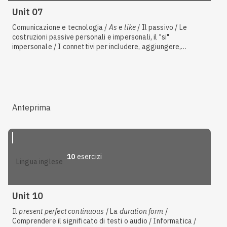
Unit 07
Comunicazione e tecnologia /
As
e
like
/ Il passivo / Le
costruzioni passive personali e impersonali, il "si"
impersonale / I connettivi per includere, aggiungere,
escludere, indicare alternativa / I connettivi per strutturare
un discorso / I suffissi per formare verbi e avverbi / Gli
avverbi di luogo, tempo, quantità, dubbio e affermazione / Il
superlativo relativo / Aggettivi ed espressioni di quantità /
I
phrasal verbs
/ Informatica / I suffissi per formare
sostantivi / I suffissi per formare aggettivi / Il
future simple
Anteprima
(
will
) / Riformulare frasi, fare riassunti, formulare e
rispondere a domande / Verbi causativi (funzione passiva)
10
esercizi
lingua inglese
Unit 10
Il
present perfect continuous
/ La
duration form
/
Comprendere il significato di testi o audio / Informatica /