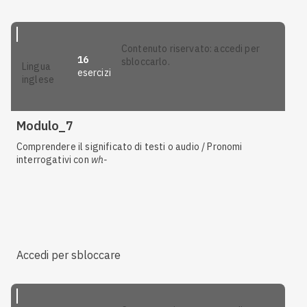
contenuto riservato: accedi per
16
sbloccarlo.
lingua
esercizi
inglese
Modulo_7
Comprendere il significato di testi o audio / Pronomi
interrogativi con
wh-
Accedi per sbloccare