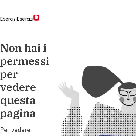
Esercizi
Esercizi
Non hai i
permessi
per
vedere
questa
pagina
Per vedere