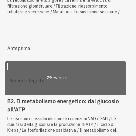
La fecondazione e lo zigote / La renina e la velocità di
filtrazione glomerulare / Filtrazione, riassorbimento
tubulare e secrezione / Malattie a trasmissione sessuale / I
glucorticoidi, i mineralcorticoidi, gli steroidi sessuali / Età
fertile e menopausa / Varicocele / L'analisi delle urine /
AIDS e le immunodeficienze / Il fegato e le sue funzioni / La
struttura del rene / L'utero / I metodi contraccettivi
Anteprima
29
esercizi
scienze integrate
B2. Il metabolismo energetico: dal glucosio
all'ATP
Le reazioni di ossidoriduzione e i coenzimi NAD e FAD / Le
due fasi della glicolisi e la produzione di ATP / Il ciclo di
Krebs / La fosforilazione ossidativa / Il metabolismo del