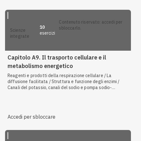
L'energia potenziale / Organismi aerobi e anaerobi / La
fosforilazione / L'energia di attivazione e la velocità di
reazione / Reagenti e prodotti della fotosintesi
contenuto riservato: accedi per
10
sbloccarlo.
scienze
esercizi
integrate
Capitolo A9. Il trasporto cellulare e il
metabolismo energetico
Reagenti e prodotti della respirazione cellulare / La
diffusione facilitata / Struttura e funzione degli enzimi /
Canali del potassio, canali del sodio e pompa sodio-
potassio / Equilibrio idrosalino / La fosforilazione ossidativa
/ L'escrezione negli uccelli e nei pesci / Le reazioni di
ossidoriduzione e i coenzimi NAD e FAD / I lieviti / L'esocitosi
/ La diffusione semplice
Accedi per sbloccare