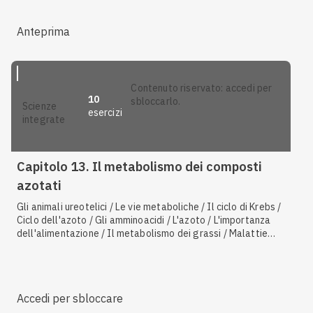
Anteprima
contenuto riservato: accedi per
10
sbloccarlo.
scienze
esercizi
integrate
Capitolo 13. Il metabolismo dei composti
azotati
Gli animali ureotelici / Le vie metaboliche / Il ciclo di Krebs /
Ciclo dell'azoto / Gli amminoacidi / L'azoto / L'importanza
dell'alimentazione / Il metabolismo dei grassi / Malattie
genetiche causate da alleli recessivi posti sugli autosomi
Accedi per sbloccare