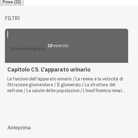
Prove (32)
FILTRI
18
esercizi
scienze integrate
Capitolo C5. L'apparato urinario
Le funzioni dell'apparato urinario / La renina e la velocità di
filtrazione glomerulare / Il glomerulo / La struttura del
nefrone / La salute delle popolazioni / L'insufficienza renale
/ L'analisi delle urine / L'anatomia dell'apparato urinario /
Consumo di acqua dolce / La struttura del rene / Animali
osmoconformi e osmoregolatori / Bilancio idrico ed
elettroliti / Le funzioni dei reni / Inquinamento delle acque,
del suolo e dell'aria / L'azione dell'ormone antidiuretico /
Agenti inquinanti / L'escrezione negli uccelli e nei pesci / Il
Anteprima
meccanismo di moltiplicazione controcorrente / Filtrazione,
riassorbimento tubulare e secrezione / Il diabete / Il tubulo