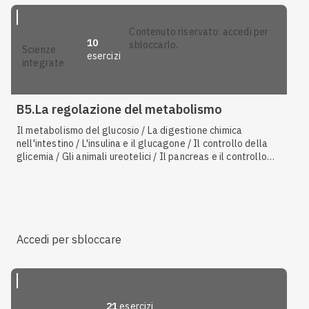
tubulare e secrezione / Il diabete / Il tubulo renale / Gli
ormoni prodotti dai reni
contenuto riservato: accedi per
10
sbloccarlo.
scienze
esercizi
integrate
B5.La regolazione del metabolismo
Il metabolismo del glucosio / La digestione chimica
nell'intestino / L'insulina e il glucagone / Il controllo della
glicemia / Gli animali ureotelici / Il pancreas e il controllo
del metabolismo glucidico / Gli animali ammoniotelici / Il
metabolismo dei grassi / Gli animali uricotelici
Accedi per sbloccare
21
esercizi