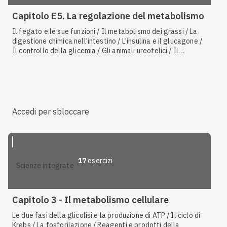
Capitolo E5. La regolazione del metabolismo
Il fegato e le sue funzioni / Il metabolismo dei grassi / La
digestione chimica nell'intestino / L'insulina e il glucagone /
Il controllo della glicemia / Gli animali ureotelici / Il
pancreas e il controllo del metabolismo glucidico / Gli
animali ammoniotelici / Gli steroidi / Gli animali uricotelici
Accedi per sbloccare
17
esercizi
scienze integrate
Capitolo 3 - Il metabolismo cellulare
Le due fasi della glicolisi e la produzione di ATP / Il ciclo di
Krebs / La fosforilazione / Reagenti e prodotti della