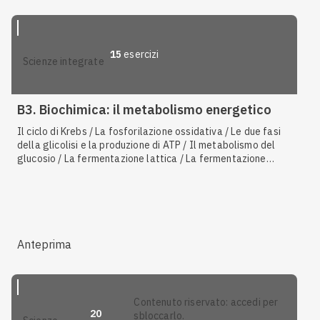
15
esercizi
scienze integrate
B3. Biochimica: il metabolismo energetico
Il ciclo di Krebs / La fosforilazione ossidativa / Le due fasi
della glicolisi e la produzione di ATP / Il metabolismo del
glucosio / La fermentazione lattica / La fermentazione
alcolica / Organismi aerobi e anaerobi / Gli animali ureotelici
/ Reagenti e prodotti della fotosintesi / Gli acidi grassi
saturi e insaturi
Anteprima
contenuto riservato: accedi per
20
sbloccarlo.