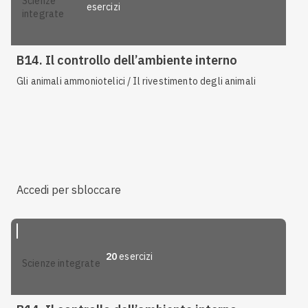
scienze
esercizi
integrate
B14. Il controllo dell’ambiente interno
Gli animali ammoniotelici / Il rivestimento degli animali
Accedi per sbloccare
20
esercizi
scienze integrate