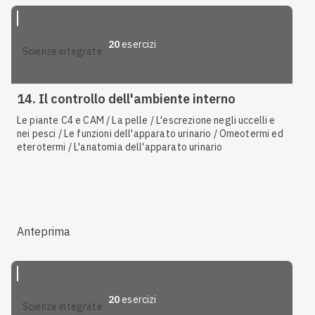
renale / Gli ormoni prodotti dai reni
20
esercizi
scienze integrate
14. Il controllo dell'ambiente interno
Le piante C4 e CAM / La pelle / L'escrezione negli uccelli e
nei pesci / Le funzioni dell'apparato urinario / Omeotermi ed
eterotermi / L'anatomia dell'apparato urinario
Anteprima
20
esercizi
scienze integrate