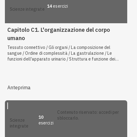
14
esercizi
scienze integrate
Capitolo C1. L'organizzazione del corpo
umano
Tessuto connettivo / Gli organi / La composizione del
sangue / Ordine di complessità / La gastrulazione / Le
funzioni dell'apparato urinario / Struttura e funzione dei
neuroni / I sistemi o apparati / Le funzioni e la struttura del
sistema nervoso / Animali osmoconformi e osmoregolatori /
Sistema nervoso / Il muco e il surfactante polmonare /
Sistema scheletrico / Le cavità interne / Sistema endocrino /
Anteprima
Le funzioni del sistema linfatico / Apparato cardiovascolare
contenuto riservato: accedi per
10
sbloccarlo.
scienze
esercizi
integrate