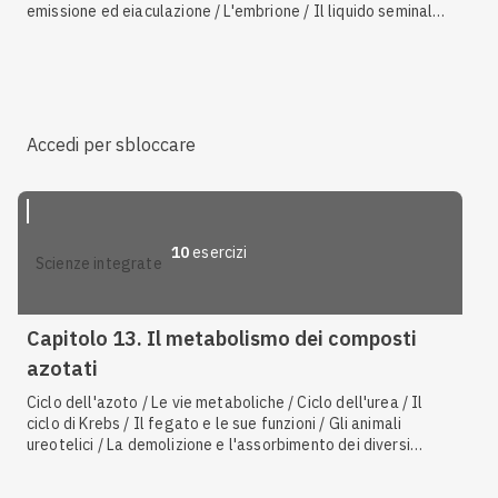
emissione ed eiaculazione / L'embrione / Il liquido seminale /
La fecondazione e lo zigote / La renina e la velocità di
filtrazione glomerulare / Le cellule somatiche / I metodi
contraccettivi / La struttura del nefrone
Accedi per sbloccare
10
esercizi
scienze integrate
Capitolo 13. Il metabolismo dei composti
azotati
Ciclo dell'azoto / Le vie metaboliche / Ciclo dell'urea / Il
ciclo di Krebs / Il fegato e le sue funzioni / Gli animali
ureotelici / La demolizione e l'assorbimento dei diversi
nutrienti