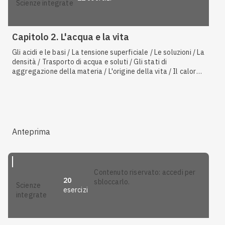
scienze integrate
Capitolo 2. L'acqua e la vita
Gli acidi e le basi / La tensione superficiale / Le soluzioni / La
densità / Trasporto di acqua e soluti / Gli stati di
aggregazione della materia / L'origine della vita / Il calore
specifico / Il pH / L'acqua e la vita / Equilibrio idrosalino / La
capillarità / Il legame a idrogeno / I meccanismi di scambio
e la regolazione del flusso sanguigno
Anteprima
contenuto riservato: accedi per
20
sbloccarlo.
scienze
esercizi
integrate