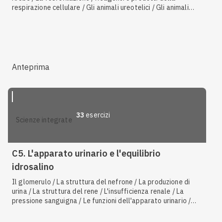
respirazione cellulare / Gli animali ureotelici / Gli animali
ammoniotelici / I mitocondri come sede della respirazione
cellulare / La fermentazione alcolica / Le reazioni di
ossidoriduzione e i coenzimi NAD e FAD / Reagenti e prodotti
della fotosintesi / Il metabolismo del glucosio
Anteprima
33
esercizi
scienze integrate
C5. L'apparato urinario e l'equilibrio
idrosalino
Il glomerulo / La struttura del nefrone / La produzione di
urina / La struttura del rene / L'insufficienza renale / La
pressione sanguigna / Le funzioni dell'apparato urinario /
L'anatomia dell'apparato urinario / Le funzioni dei reni /
Equilibrio idrosalino / L'equilibrio di acidi e base nel sangue /