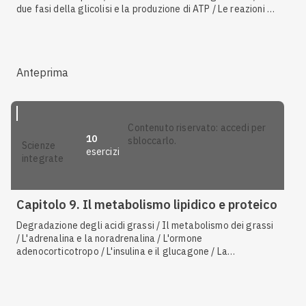
due fasi della glicolisi e la produzione di ATP / Le reazioni di
ossidoriduzione e i coenzimi NAD e FAD / Il trasporto attivo /
Le soluzioni / La fase luminosa / Animali osmoconformi e
osmoregolatori / La membrana plasmatica / La
fermentazione lattica / La fermentazione alcolica / Il ciclo
Anteprima
di Krebs / Organismi aerobi e anaerobi / L'endocitosi / I
lieviti / Il ciclo di Calvin o fase oscura
contenuto riservato: accedi per
10
sbloccarlo.
scienze
esercizi
integrate
Capitolo 9. Il metabolismo lipidico e proteico
Degradazione degli acidi grassi / Il metabolismo dei grassi
/ L'adrenalina e la noradrenalina / L'ormone
adenocorticotropo / L'insulina e il glucagone / La
comunicazione cellulare e la trasduzione del segnale / Gli
animali ureotelici / Lipoproteine / Gli acidi grassi saturi e
insaturi / Acetil-coenzima A e acil-coenzima A