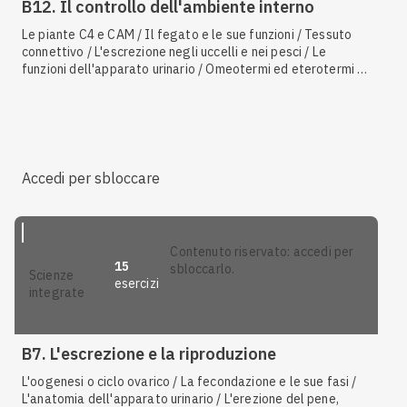
B12. Il controllo dell'ambiente interno
Le piante C4 e CAM / Il fegato e le sue funzioni / Tessuto
connettivo / L'escrezione negli uccelli e nei pesci / Le
funzioni dell'apparato urinario / Omeotermi ed eterotermi /
L'anatomia dell'apparato urinario / Il rivestimento degli
animali / Animali ectotermi ed endotermi
Accedi per sbloccare
contenuto riservato: accedi per
15
sbloccarlo.
scienze
esercizi
integrate
B7. L'escrezione e la riproduzione
L'oogenesi o ciclo ovarico / La fecondazione e le sue fasi /
L'anatomia dell'apparato urinario / L'erezione del pene,