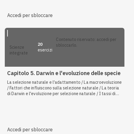
antibiotici
Accedi per sbloccare
contenuto riservato: accedi per
20
sbloccarlo.
scienze
esercizi
integrate
Capitolo 5. Darwin e l'evoluzione delle specie
La selezione naturale e l'adattamento / La macroevoluzione
/ Fattori che influiscono sulla selezione naturale / La teoria
di Darwin e l'evoluzione per selezione naturale / I tassi di
speciazione / L'estinzione / Radiazioni adattative / La
microevoluzione / Il viaggio di Darwin e le sue osservazioni /
Le prove a favore dell'evoluzione /
Homo sapiens
/ L'uomo
di Neanderthal / L'effetto collo di bottiglia / L'evoluzione
dei primati / Ipotesi di origine / Gli ominoidei / La teoria di
Lamarck / La selezione sessuale / La resistenza agli
Accedi per sbloccare
antibiotici