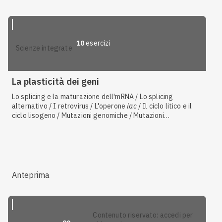
10
esercizi
scienze integrate
La plasticità dei geni
Lo splicing e la maturazione dell'mRNA / Lo splicing
alternativo / I retrovirus / L'operone
lac
/ Il ciclo litico e il
ciclo lisogeno / Mutazioni genomiche / Mutazioni
cromosomiche strutturali / Trascrizione dei procarioti / I
plasmidi / La coniugazione
Anteprima
contenuto riservato: accedi per