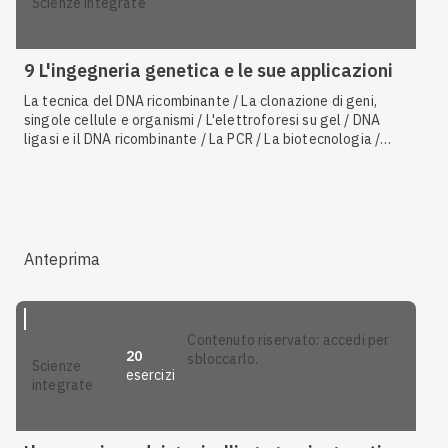
scienze integrate
9 L'ingegneria genetica e le sue applicazioni
La tecnica del DNA ricombinante / La clonazione di geni,
singole cellule e organismi / L'elettroforesi su gel / DNA
ligasi e il DNA ricombinante / La PCR / La biotecnologia /
Cellule staminali / Organismi transgenici / I vettori di
clonaggio / I vettori di espressione / La rigenerazione dei
tessuti e le cellule staminali / I plasmidi
Anteprima
contenuto riservato: accedi per
20
sbloccarlo.
scienze
esercizi
integrate