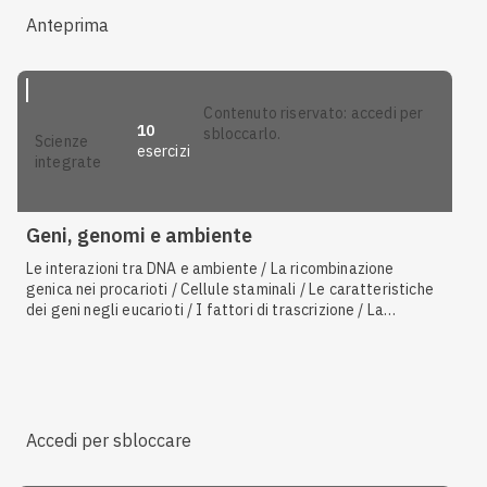
Anteprima
contenuto riservato: accedi per
10
sbloccarlo.
scienze
esercizi
integrate
Geni, genomi e ambiente
Le interazioni tra DNA e ambiente / La ricombinazione
genica nei procarioti / Cellule staminali / Le caratteristiche
dei geni negli eucarioti / I fattori di trascrizione / La
trascrizione / L'operone
lac
/ Gli operoni / L'espressione
genica / Le caratteristiche dei tumori / La regolazione
genica negli eucarioti e differenze con i procarioti
Accedi per sbloccare