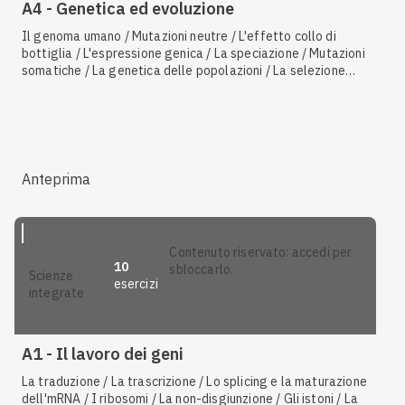
A4 - Genetica ed evoluzione
Il genoma umano / Mutazioni neutre / L'effetto collo di
bottiglia / L'espressione genica / La speciazione / Mutazioni
somatiche / La genetica delle popolazioni / La selezione
sessuale / Variabilità genetica
Anteprima
contenuto riservato: accedi per
10
sbloccarlo.
scienze
esercizi
integrate
A1 - Il lavoro dei geni
La traduzione / La trascrizione / Lo splicing e la maturazione
dell'mRNA / I ribosomi / La non-disgiunzione / Gli istoni / La