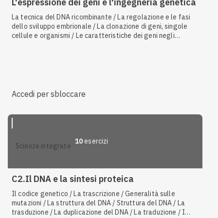
L'espressione dei geni e l'ingegneria genetica
La tecnica del DNA ricombinante / La regolazione e le fasi
dello sviluppo embrionale / La clonazione di geni, singole
cellule e organismi / Le caratteristiche dei geni negli
eucarioti / Tessuti / La trascrizione / Gli operoni /
L'elettroforesi su gel / DNA ligasi e il DNA ricombinante / La
PCR / La biotecnologia / Cellule staminali / I fattori di
trascrizione / La specializzazione cellulare / Organismi
transgenici / I vettori di clonaggio / I vettori di espressione
/ La rigenerazione dei tessuti e le cellule staminali / I
Accedi per sbloccare
plasmidi
10
esercizi
scienze integrate
C2.Il DNA e la sintesi proteica
Il codice genetico / La trascrizione / Generalità sulle
mutazioni / La struttura del DNA / Struttura del DNA / La
trasduzione / La duplicazione del DNA / La traduzione / I