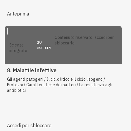
Anteprima
contenuto riservato: accedi per
10
sbloccarlo.
scienze
esercizi
integrate
8. Malattie infettive
Gli agenti patogeni / Il ciclo litico e il ciclo lisogeno /
Protozoi / Caratteristiche dei batteri / La resistenza agli
antibiotici
Accedi per sbloccare