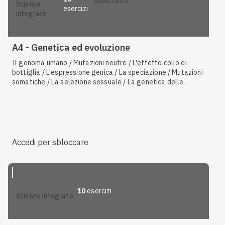
sbloccarlo.
scienze
esercizi
integrate
A4 - Genetica ed evoluzione
Il genoma umano / Mutazioni neutre / L'effetto collo di
bottiglia / L'espressione genica / La speciazione / Mutazioni
somatiche / La selezione sessuale / La genetica delle
popolazioni / Variabilità genetica
Accedi per sbloccare
10
esercizi
scienze integrate