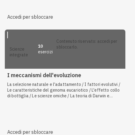
Accedi per sbloccare
contenuto riservato: accedi per
10
sbloccarlo.
scienze
esercizi
integrate
I meccanismi dell'evoluzione
La selezione naturale e l'adattamento / I fattori evolutivi /
Le caratteristiche del genoma eucariotico / L'effetto collo
di bottiglia / Le scienze omiche / La teoria di Darwin e
l'evoluzione per selezione naturale / La fitness darwiniana /
Il concetto biologico di specie e la selezione naturale
Accedi per sbloccare