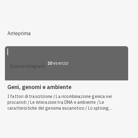
diversi tipi di RNA
Anteprima
10
esercizi
scienze integrate
Geni, genomi e ambiente
I fattori di trascrizione / La ricombinazione genica nei
procarioti / Le interazioni tra DNA e ambiente / Le
caratteristiche del genoma eucariotico / Lo splicing
alternativo / L'operone
trp
/ La specializzazione cellulare /
Gli operoni / Le caratteristiche dei tumori / Rimodellamento
della cromatina