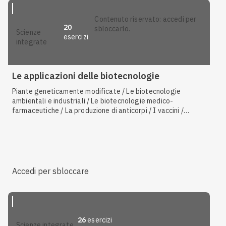
contenuto riservato: accedi per
20
sbloccarlo.
scienze
esercizi
integrate
Le applicazioni delle biotecnologie
Piante geneticamente modificate / Le biotecnologie
ambientali e industriali / Le biotecnologie medico-
farmaceutiche / La produzione di anticorpi / I vaccini /
Cellule staminali / Organismi transgenici / Diagnosi e cura
delle malattie genetiche / Organismi cisgenici / La
biotecnologia
Accedi per sbloccare
26
esercizi
scienze integrate