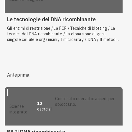
Le tecnologie del DNA ricombinante
Gli enzimi di restrizione / La PCR / Tecniche di blotting / La
tecnica del DNA ricombinante / La clonazione di geni,
singole cellule e organismi / I microarray a DNA / Il metodo
Sanger / L'elettroforesi su gel / La produzione di farmaci e
le terapie geniche / DNA ligasi e il DNA ricombinante / La
biotecnologia / I vettori / La genomica funzionale e
comparata / La proteomica / I sequenziatori automatici / I
vettori di clonaggio / Le scienze omiche / PCR a trascrizione
inversa / Il Progetto Genoma Umano / Il sequenziamento
Anteprima
del DNA
contenuto riservato: accedi per
10
sbloccarlo.
scienze
esercizi
integrate
B8.Il DNA ricombinante