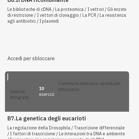
Le biblioteche di cDNA / La proteomica / I vettori / Gli enzimi
di restrizione / I vettori di clonaggio / La PCR / La resistenza
agli antibiotici / I plasmidi
Accedi per sbloccare
contenuto riservato: accedi per
10
sbloccarlo.
scienze
esercizi
integrate
B7.La genetica degli eucarioti
La regolazione della Drosophila / Trascrizione differenziale
/ I fattori di trascrizione / Le interazioni tra DNA e ambiente