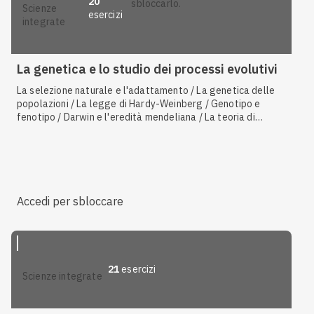
20
sbloccarlo.
scienze
esercizi
integrate
La genetica e lo studio dei processi evolutivi
La selezione naturale e l'adattamento / La genetica delle
popolazioni / La legge di Hardy-Weinberg / Genotipo e
fenotipo / Darwin e l'eredità mendeliana / La teoria di
Darwin e l'evoluzione per selezione naturale / Malattie
genetiche causate da alleli recessivi posti sugli autosomi /
Caratteristiche generali della riproduzione sessuata / I
fattori evolutivi / L'effetto collo di bottiglia / La variabilità
intraspecifica / La selezione sessuale / La resistenza agli
antibiotici
Accedi per sbloccare
21
esercizi
scienze integrate