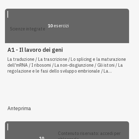
10
esercizi
scienze integrate
A1 - Il lavoro dei geni
La traduzione / La trascrizione / Lo splicing e la maturazione
dell'mRNA / I ribosomi / La non-disgiunzione / Gli istoni / La
regolazione e le fasi dello sviluppo embrionale / La
regolazione della Drosophila
Anteprima
contenuto riservato: accedi per
10