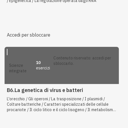
/ Epigenetica / La regolazione operata dagli RNA
Accedi per sbloccare
contenuto riservato: accedi per
10
sbloccarlo.
scienze
esercizi
integrate
B6.La genetica di virus e batteri
L'orecchio / Gli operoni / La trasposizione / I plasmidi /
Colture batteriche / Caratteri specializzati delle cellule
procariote / Il ciclo litico e il ciclo lisogeno / Il metabolismo
del lattosio in Escherichia coli / I batteri e i batteriofagi /
Caratteristiche e struttura dei virus