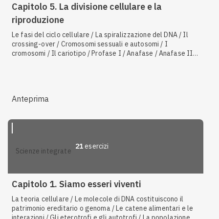
Capitolo 5. La divisione cellulare e la
riproduzione
Le fasi del ciclo cellulare / La spiralizzazione del DNA / Il
crossing-over / Cromosomi sessuali e autosomi / I
cromosomi / Il cariotipo / Profase I / Anafase / Anafase II /
Profase / La non-disgiunzione / Le cellule somatiche / I
plasmidi / I gameti / La coniugazione
Anteprima
21
esercizi
scienze integrate
Capitolo 1. Siamo esseri viventi
La teoria cellulare / Le molecole di DNA costituiscono il
patrimonio ereditario o genoma / Le catene alimentari e le
interazioni / Gli eterotrofi e gli autotrofi / La popolazione /