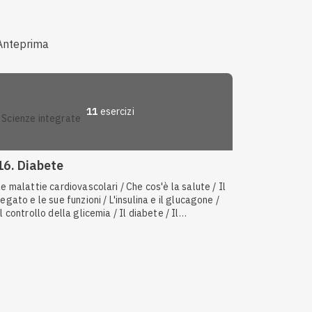
dello sviluppo
Anteprima
11
esercizi
scienze integrate
16. Diabete
Le malattie cardiovascolari / Che cos'è la salute / Il
fegato e le sue funzioni / L'insulina e il glucagone /
Il controllo della glicemia / Il diabete / Il
metabolismo del glucosio