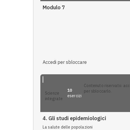
Modulo 7
Accedi per sbloccare
contenuto riservato: accedi
10
per sbloccarlo.
scienze
esercizi
integrate
4. Gli studi epidemiologici
La salute delle popolazioni