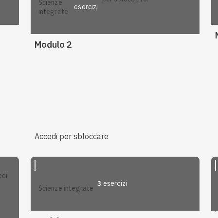
scienze
esercizi
integrate
Modulo 2
Accedi per sbloccare
3
esercizi
scienze integrate