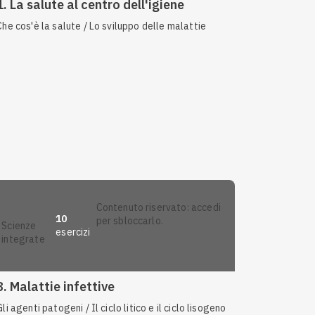
1. La salute al centro dell'igiene
Che cos'è la salute / Lo sviluppo delle malattie
contenuto riservato: accedi
10
per sbloccarlo.
scienze
esercizi
integrate
Anteprima
8. Malattie infettive
Gli agenti patogeni / Il ciclo litico e il ciclo lisogeno