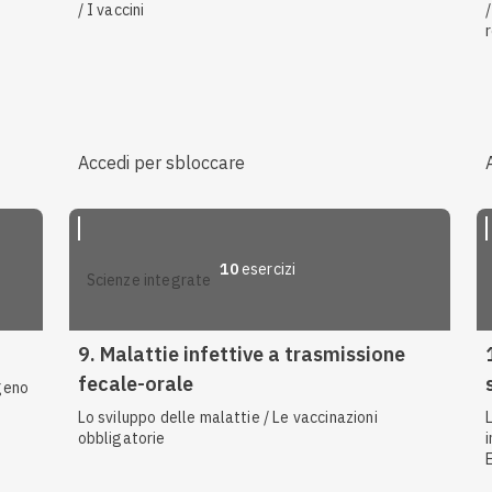
/ I vaccini
Accedi per sbloccare
10
esercizi
scienze integrate
9. Malattie infettive a trasmissione
fecale-orale
ogeno
Lo sviluppo delle malattie / Le vaccinazioni
obbligatorie