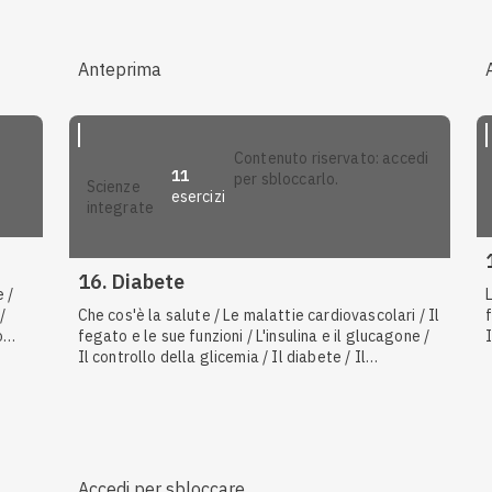
Anteprima
contenuto riservato: accedi
11
per sbloccarlo.
scienze
esercizi
integrate
16. Diabete
 /
/
Che cos'è la salute / Le malattie cardiovascolari / Il
o
fegato e le sue funzioni / L'insulina e il glucagone /
Il controllo della glicemia / Il diabete / Il
 e
metabolismo del glucosio
Accedi per sbloccare