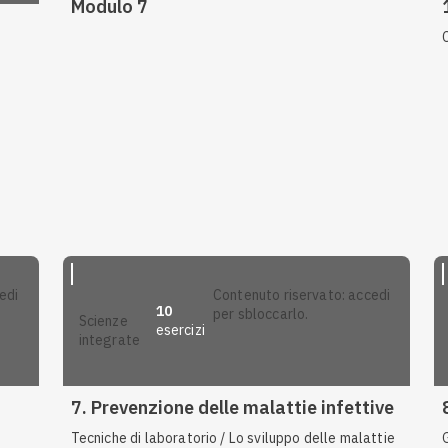
Modulo 7
contenuto riservato: accedi
10
per sbloccarlo.
scienze
esercizi
integrate
Anteprima
7. Prevenzione delle malattie infettive
Tecniche di laboratorio / Lo sviluppo delle malattie