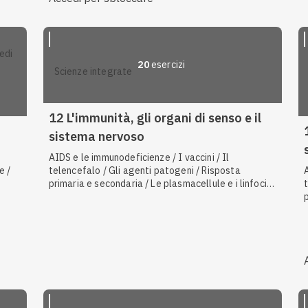
20
esercizi
scienze integrate
12 L'immunità, gli organi di senso e il
sistema nervoso
AIDS e le immunodeficienze / I vaccini / Il
e /
telencefalo / Gli agenti patogeni / Risposta
primaria e secondaria / Le plasmacellule e i linfociti
B / Immunità di gruppo, attiva e passiva / Le
reazioni allergiche e il rigetto / Il sistema nervoso
lla
autonomo / Neurone presinaptico e cellula
postsinaptica / La struttura dell'occhio / Malattie
autoimmuni / I fotocettori / Istamina, macrofagi,
febbre, pus / Recettori sensoriali / Potenziale di
membrana / Le cellule gliali / Le cellule della
memoria e la risposta immunitaria secondaria /
Neurotrasmettitori / L'orecchio / Difese esterne: