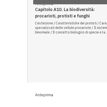
Anteprima
Capitolo A10. La biodiversità:
procarioti, protisti e funghi
L'estinzione / Caratteristiche dei protisti / Cara
specializzati delle cellule procariote / Il siste
binomiale / Il concetto biologico di specie e la
selezione naturale / Classificazione dei batteri 
base al metabolismo / La classificazione e la
filogenesi / Archeobatteri / Caratteristiche dei
procarioti / La scissione binaria / Alghe / Sarcod
Da procarioti a eucarioti / Il movimento degli
unicellulari / Cicli vitali nei funghi / Ecologia
microbica / Detritivori / Ciclo dell'azoto / Il
concetto di specie / Gli agenti patogeni / La
speciazione / Caratteristiche dei batteri / Euba
/ La filogenesi / Batteri eterotrofi e autotrofi / 
genere e la specie / Ciliati / La parete cellulare
Produttori primari / I quattro regni degli eucari
Anteprima