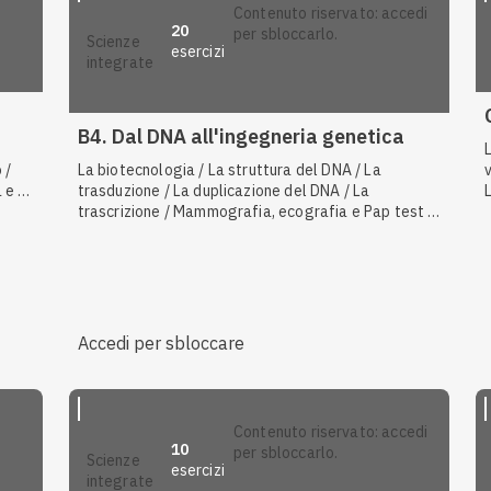
pelle e mucose / Antigeni self e non self
contenuto riservato: accedi
20
per sbloccarlo.
scienze
esercizi
integrate
Anteprima
B4. Dal DNA all'ingegneria genetica
 /
La biotecnologia / La struttura del DNA / La
 e i
trasduzione / La duplicazione del DNA / La
one /
trascrizione / Mammografia, ecografia e Pap test /
La tecnica del DNA ricombinante / L'elettroforesi su
e i
gel / SARS e SARS-CoV-2 / La PCR / Virus e cancro /
zione
I vettori / La genomica funzionale e comparata / I
virus a RNA e a DNA / La struttura dei nucleotidi / Le
uni e
scienze omiche / I plasmidi / Il Progetto Genoma
Umano / Il metodo Sanger
Accedi per sbloccare
contenuto riservato: accedi
10
per sbloccarlo.
scienze
esercizi
integrate