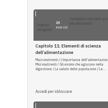
contenuto riservato: accedi
20
per sbloccarlo.
scienze
esercizi
integrate
Anteprima
Capitolo 11: Elementi di scienza
dell’alimentazione
Macronutrienti / L'importanza dell'alimentazion
Micronutrienti / Gli enzimi che agiscono nella
digestione / La salute delle popolazioni / Le
vitamine / L'azione del sistema nervoso e degli
ormoni / Composizione e proprietà dei lipidi / Ne
cavità orale: la masticazione e la digestione
dell'amido
Accedi per sbloccare