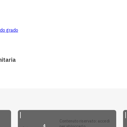
ndo grado
itaria
contenuto riservato: accedi
4
per sbloccarlo.