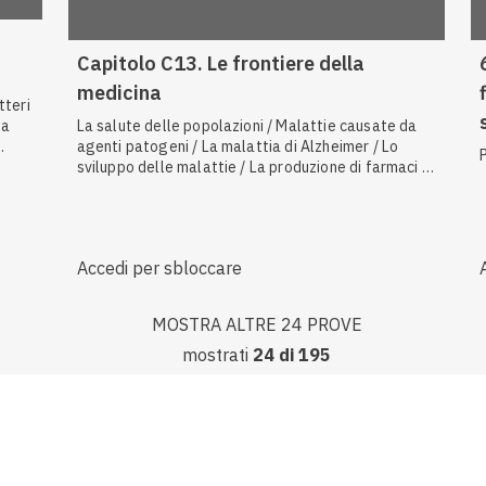
Capitolo C13. Le frontiere della
medicina
tteri
ma
La salute delle popolazioni / Malattie causate da
agenti patogeni / La malattia di Alzheimer / Lo
in
sviluppo delle malattie / La produzione di farmaci e
le terapie geniche / Le malattie cardiovascolari /
Malattie genetiche causate da alleli dominanti
ini /
posti sugli autosomi / La fibrosi cistica / Malattie
genetiche causate da alleli recessivi posti sugli
Accedi per sbloccare
autosomi
MOSTRA ALTRE 24 PROVE
tteri
Il
mostrati
24
di
195
 /
oti