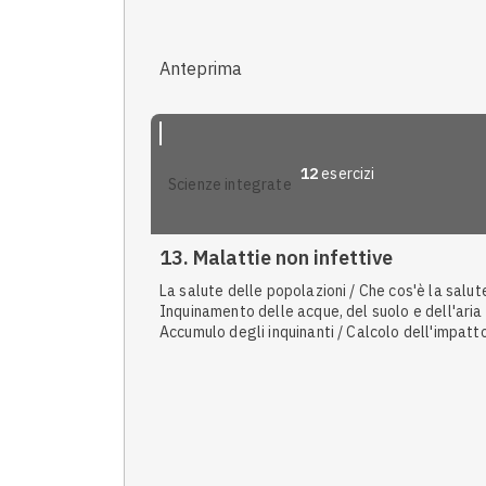
Anteprima
12
esercizi
scienze integrate
13. Malattie non infettive
La salute delle popolazioni / Che cos'è la salute
Inquinamento delle acque, del suolo e dell'aria 
Accumulo degli inquinanti / Calcolo dell'impatt
dell'uomo sull'ambiente / Agenti inquinanti / Le
malattie cardiovascolari / Danni legati al fumo
all'inquinamento