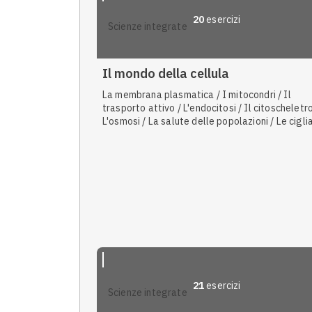
20
esercizi
scienze integrate
Il mondo della cellula
La membrana plasmatica / I mitocondri / Il
trasporto attivo / L'endocitosi / Il citoscheletro
L'osmosi / La salute delle popolazioni / Le ciglia
flagelli / La biotecnologia / Il potere di risoluzi
Il microscopio ottico / Le cellule ricavano
dall'ambiente energia e nutrienti / I cloroplasti 
plastidi / I mitocondri come sede della respira
cellulare / Caratteri specializzati delle cellule
eucariote / I perossisomi / Caratteristiche com
differenze tra cellula animale e vegetale / La
diffusione semplice / L'esocitosi
21
esercizi
scienze integrate