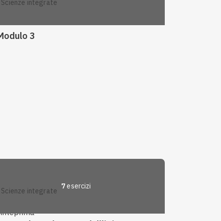
scienze integrate
Modulo 3
7
esercizi
scienze integrate
Anteprima