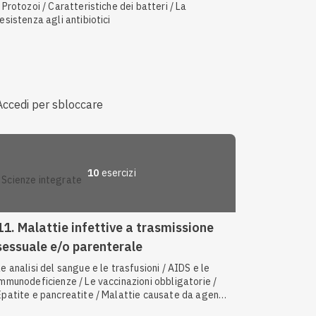
/ Protozoi / Caratteristiche dei batteri / La
resistenza agli antibiotici
Accedi per sbloccare
10
esercizi
scienze integrate
11. Malattie infettive a trasmissione
sessuale e/o parenterale
Le analisi del sangue e le trasfusioni / AIDS e le
immunodeficienze / Le vaccinazioni obbligatorie /
Epatite e pancreatite / Malattie causate da agenti
patogeni / Lo sviluppo delle malattie / Patologie