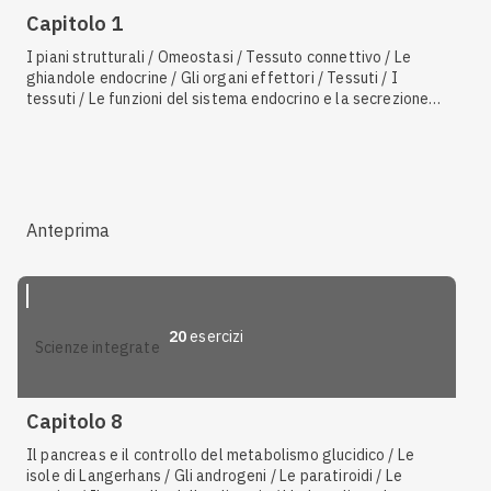
Capitolo 1
I piani strutturali / Omeostasi / Tessuto connettivo / Le
ghiandole endocrine / Gli organi effettori / Tessuti / I
tessuti / Le funzioni del sistema endocrino e la secrezione
ormonale / I sistemi o apparati / Muscolo liscio / Gli organi /
Legamenti e tendini / Il metabolismo cellulare / Le cavità
interne / Le ghiandole endocrine e gli ormoni / Tessuto
muscolare / L'omeostasi / I vasi sanguigni: le arterie, le
vene e i capillari / Apparato tegumentario / La composizione
del sangue
Anteprima
20
esercizi
scienze integrate
Capitolo 8
Il pancreas e il controllo del metabolismo glucidico / Le
isole di Langerhans / Gli androgeni / Le paratiroidi / Le