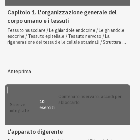
Capitolo 1. L'organizzazione generale del
corpo umano e i tessuti
Tessuto muscolare / Le ghiandole endocrine / Le ghiandole
esocrine / Tessuto epiteliale / Tessuto nervoso / La
rigenerazione dei tessuti e le cellule staminali / Struttura e
funzione dei neuroni
Anteprima
contenuto riservato: accedi per
10
sbloccarlo.
scienze
esercizi
integrate
L'apparato digerente