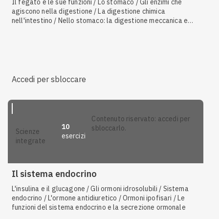
Il fegato e le sue funzioni / Lo stomaco / Gli enzimi che
agiscono nella digestione / La digestione chimica
nell'intestino / Nello stomaco: la digestione meccanica e
quella chimica / Le isole di Langerhans / Ulcera gastrica /
L'esofago / Il fegato / Gli sfinteri / L'insulina e il glucagone /
Il controllo della glicemia / Ingestione, digestione,
assorbimento, eliminazione / L'azione del sistema nervoso e
degli ormoni / Nella cavità orale: la masticazione e la
digestione dell'amido / Il metabolismo del glucosio
Accedi per sbloccare
contenuto riservato: accedi per
10
sbloccarlo.
scienze
esercizi
integrate
Il sistema endocrino
L'insulina e il glucagone / Gli ormoni idrosolubili / Sistema
endocrino / L'ormone antidiuretico / Ormoni ipofisari / Le
funzioni del sistema endocrino e la secrezione ormonale