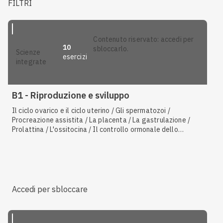
FILTRI
contenuto riservato: accedi per
10
sbloccarlo.
scienze
esercizi
integrate
B1 - Riproduzione e sviluppo
Il ciclo ovarico e il ciclo uterino / Gli spermatozoi /
Procreazione assistita / La placenta / La gastrulazione /
Prolattina / L'ossitocina / Il controllo ormonale dello
sviluppo nell'uomo e nella donna / La segmentazione e
l'impianto / Le vie spermatiche
Accedi per sbloccare