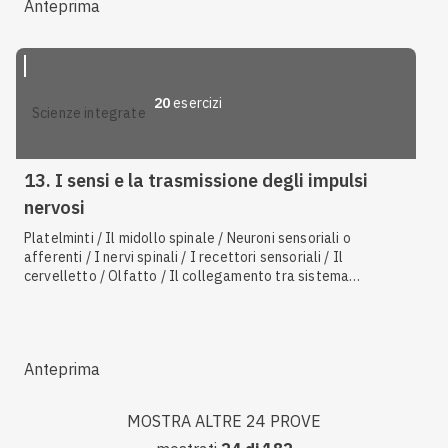
Lo stomaco / Il fegato / L'insulina e il glucagone / Il
Anteprima
controllo della glicemia / Composizione e proprietà dei lipidi
20
esercizi
scienze integrate
13. I sensi e la trasmissione degli impulsi
nervosi
Platelminti / Il midollo spinale / Neuroni sensoriali o
afferenti / I nervi spinali / I recettori sensoriali / Il
cervelletto / Olfatto / Il collegamento tra sistema
endocrino e nervoso / Udito ed equilibrio / I nervi cranici /
Ormoni vegetali
Anteprima
MOSTRA ALTRE 24 PROVE