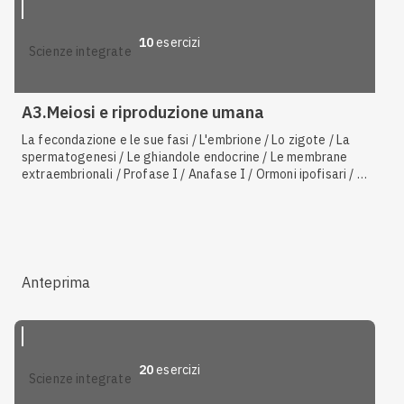
10
esercizi
scienze integrate
A3.Meiosi e riproduzione umana
La fecondazione e le sue fasi / L'embrione / Lo zigote / La
spermatogenesi / Le ghiandole endocrine / Le membrane
extraembrionali / Profase I / Anafase I / Ormoni ipofisari / Il
ciclo ovarico e il ciclo uterino / La segmentazione e
l'impianto / L'ormone follicolo-stimolante (FSH) / Le vie
spermatiche / Gli spermatozoi / La fecondazione e lo zigote
/ Cromosomi sessuali e autosomi / Le cellule somatiche / I
gameti
Anteprima
20
esercizi
scienze integrate