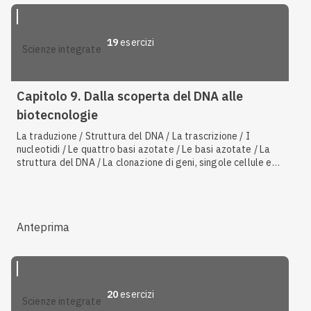
polmonare
19
esercizi
scienze integrate
Capitolo 9. Dalla scoperta del DNA alle
biotecnologie
La traduzione / Struttura del DNA / La trascrizione / I
nucleotidi / Le quattro basi azotate / Le basi azotate / La
struttura del DNA / La clonazione di geni, singole cellule e
organismi / La struttura dell'RNA / La struttura dei
nucleotidi / La duplicazione del DNA / Il modello a doppia
elica di Watson e Crick / Il codice genetico / La struttura
dell'RNA e la differenza con il DNA / La produzione di
Anteprima
farmaci e le terapie geniche / Cellule staminali / L'insulina e
il glucagone / Il pancreas e il controllo del metabolismo
glucidico / Il Progetto Genoma Umano
20
esercizi
scienze integrate