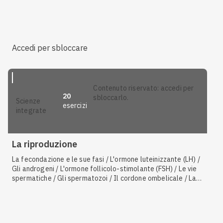
Accedi per sbloccare
contenuto riservato: accedi per
20
sbloccarlo.
scienze
esercizi
integrate
La riproduzione
La fecondazione e le sue fasi / L'ormone luteinizzante (LH) /
Gli androgeni / L'ormone follicolo-stimolante (FSH) / Le vie
spermatiche / Gli spermatozoi / Il cordone ombelicale / La
placenta / Le membrane extraembrionali / Inibina / La
gastrulazione / Il controllo ormonale dello sviluppo
nell'uomo e nella donna / Gli estrogeni / Il parto / Il
progesterone / La spermatogenesi / Le fasi della