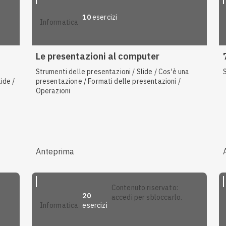
10
esercizi
informatica
Le presentazioni al computer
Strumenti delle presentazioni / Slide / Cos'è una
ide /
presentazione / Formati delle presentazioni /
Operazioni
Anteprima
contenuto riservato:
20
accedi per sbloccarlo.
esercizi
informatica