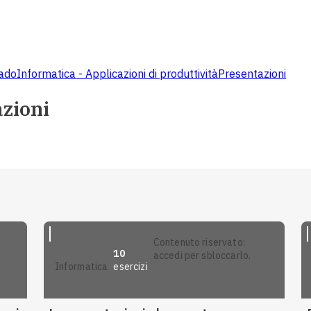
rado
Informatica - Applicazioni di produttività
Presentazioni
azioni
contenuto riservato:
10
accedi per sbloccarlo.
esercizi
informatica