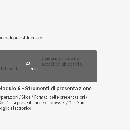
Accedi per sbloccare
contenuto riservato:
20
accedi per sbloccarlo.
esercizi
informatica
Modulo 6 - Strumenti di presentazione
Operazioni / Slide / Formati delle presentazioni /
Cos'è una presentazione / I browser / Cos'è un
foglio elettronico