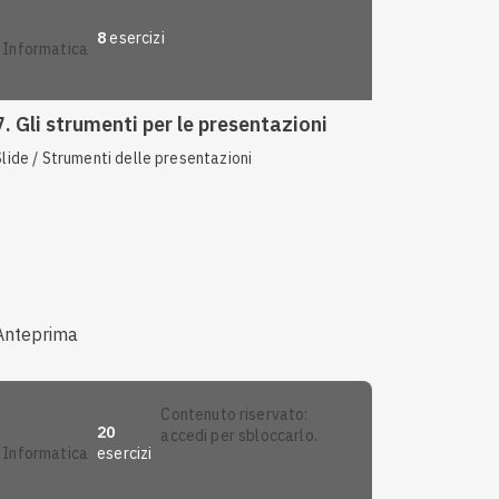
8
esercizi
informatica
7. Gli strumenti per le presentazioni
Slide / Strumenti delle presentazioni
Anteprima
contenuto riservato:
20
accedi per sbloccarlo.
esercizi
informatica