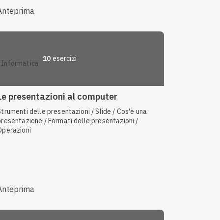
Anteprima
10
esercizi
informatica
Le presentazioni al computer
Strumenti delle presentazioni / Slide / Cos'è una
presentazione / Formati delle presentazioni /
Operazioni
Anteprima