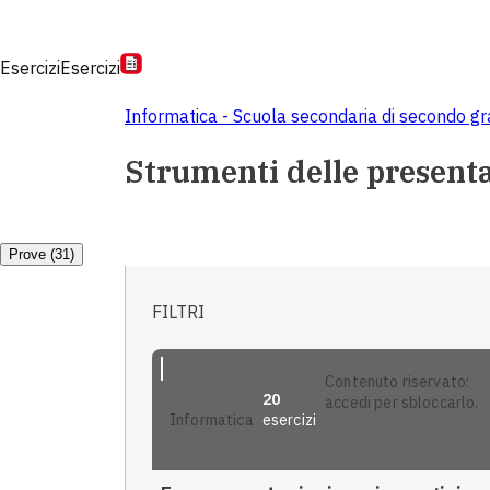
Esercizi
Esercizi
Informatica - Scuola secondaria di secondo g
Strumenti delle present
Prove (31)
FILTRI
contenuto riservato:
20
accedi per sbloccarlo.
esercizi
informatica