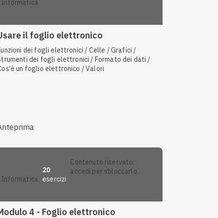
informatica
Usare il foglio elettronico
Funzioni dei fogli elettronici / Celle / Grafici /
Strumenti dei fogli elettronici / Formato dei dati /
Cos'è un foglio elettronico / Valori
Anteprima
contenuto riservato:
20
accedi per sbloccarlo.
esercizi
informatica
Modulo 4 - Foglio elettronico