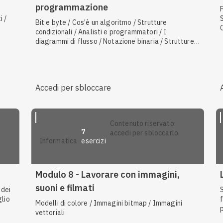
programmazione
i /
Bit e byte / Cos'è un algoritmo / Strutture
condizionali / Analisti e programmatori / I
diagrammi di flusso / Notazione binaria / Strutture
iterative / Immagini bitmap / Eseguibili / Linguaggi
di alto livello / Linguaggio macchina / Linguaggi
interpretati e linguaggi compilati
Accedi per sbloccare
contenuto riservato:
7
accedi per sbloccarlo.
esercizi
informatica
Modulo 8 - Lavorare con immagini,
suoni e filmati
 dei
glio
f
Modelli di colore / Immagini bitmap / Immagini
vettoriali