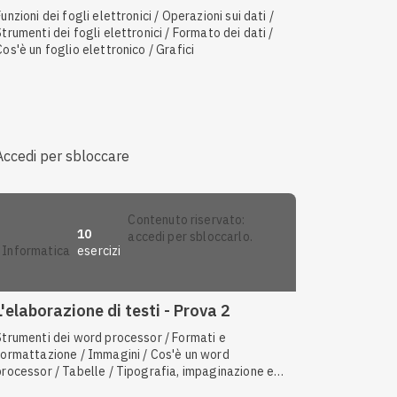
Funzioni dei fogli elettronici / Operazioni sui dati /
Strumenti dei fogli elettronici / Formato dei dati /
Cos'è un foglio elettronico / Grafici
Accedi per sbloccare
contenuto riservato:
10
accedi per sbloccarlo.
esercizi
informatica
L'elaborazione di testi - Prova 2
Strumenti dei word processor / Formati e
ormattazione / Immagini / Cos'è un word
processor / Tabelle / Tipografia, impaginazione e
desktop publishing / Stampa