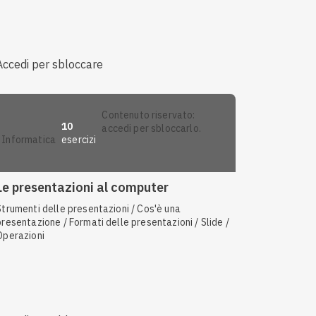
Accedi per sbloccare
contenuto riservato:
10
accedi per sbloccarlo.
esercizi
informatica
Le presentazioni al computer
Strumenti delle presentazioni / Cos'è una
presentazione / Formati delle presentazioni / Slide /
Operazioni