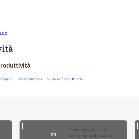
rado
vità
produttività
mmagini
Presentazioni
Suite di produttività
contenuto riservato:
20
accedi per sbloccarlo.