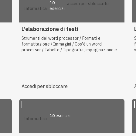
10
accedi per sbloccarlo.
esercizi
informatica
L'elaborazione di testi
i
Strumenti dei word processor / Formati e
formattazione / Immagini / Cos'è un word
f
processor / Tabelle / Tipografia, impaginazione e
desktop publishing / Stampa
Accedi per sbloccare
10
esercizi
informatica