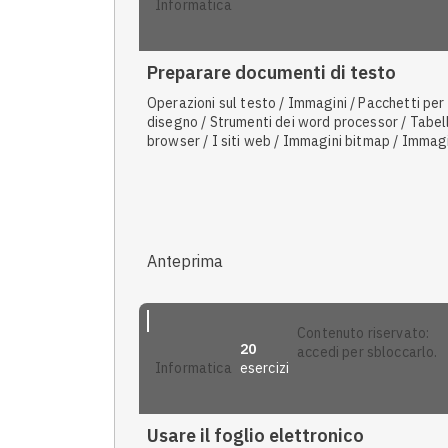
informatica
Preparare documenti di testo
Operazioni sul testo / Immagini / Pacchetti per il
disegno / Strumenti dei word processor / Tabell
browser / I siti web / Immagini bitmap / Immag
vettoriali / Stampa
Anteprima
contenuto riservato:
20
accedi per sbloccarlo.
esercizi
informatica
Usare il foglio elettronico