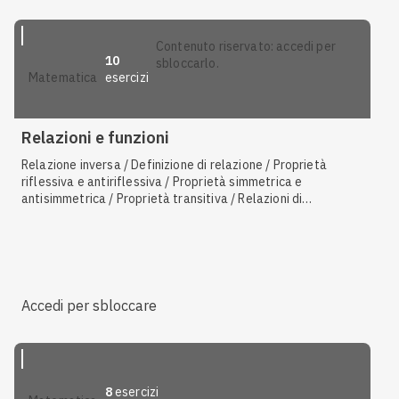
contenuto riservato: accedi per
10
sbloccarlo.
esercizi
matematica
Relazioni e funzioni
Relazione inversa / Definizione di relazione / Proprietà
riflessiva e antiriflessiva / Proprietà simmetrica e
antisimmetrica / Proprietà transitiva / Relazioni di
equivalenza / Definizione di funzione / Relazioni d'ordine
Accedi per sbloccare
8
esercizi