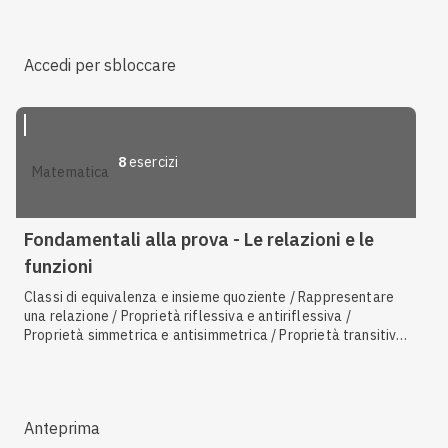
Proporzionalità diretta
Accedi per sbloccare
8
esercizi
matematica
Fondamentali alla prova - Le relazioni e le
funzioni
Classi di equivalenza e insieme quoziente / Rappresentare
una relazione / Proprietà riflessiva e antiriflessiva /
Proprietà simmetrica e antisimmetrica / Proprietà transitiva
/ Relazioni di equivalenza / Proporzionalità diretta /
Analizzare il grafico di una funzione / Relazioni d'ordine /
Composizione di funzioni
Anteprima