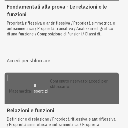
Fondamentali alla prova - Le relazioni e le
funzioni
Proprietà riflessiva e antiriflessiva / Proprietà simmetrica e
antisimmetrica / Proprietà transitiva / Analizzare il grafico
di una funzione / Composizione di funzioni / Classi di
equivalenza e insieme quoziente / Proporzionalità inversa /
Relazioni di equivalenza / Proporzionalità diretta / Relazioni
d'ordine / Funzione inversa
Accedi per sbloccare
contenuto riservato: accedi per
8
sbloccarlo.
esercizi
matematica
Relazioni e funzioni
Definizione di relazione / Proprietà riflessiva e antiriflessiva
/ Proprietà simmetrica e antisimmetrica / Proprietà