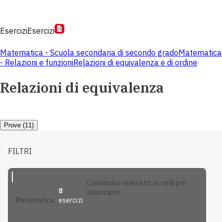
Esercizi
Esercizi
Matematica - Scuola secondaria di secondo grado
Matematica
- Relazioni e funzioni
Relazioni di equivalenza e di ordine
Relazioni di equivalenza
Prove (11)
FILTRI
contenuto riservato: accedi per
8
sbloccarlo.
esercizi
matematica