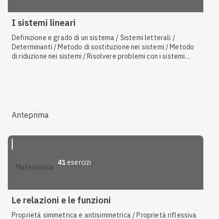
I sistemi lineari
Definizione e grado di un sistema / Sistemi letterali /
Determinanti / Metodo di sostituzione nei sistemi / Metodo
di riduzione nei sistemi / Risolvere problemi con i sistemi
lineari / Sistemi numerici fratti / Equazioni lineari in due
incognite / Metodo del confronto nei sistemi / Metodo di
Cramer nei sistemi / Relazioni di equivalenza
Anteprima
41
esercizi
matematica
Le relazioni e le funzioni
Proprietà simmetrica e antisimmetrica / Proprietà riflessiva