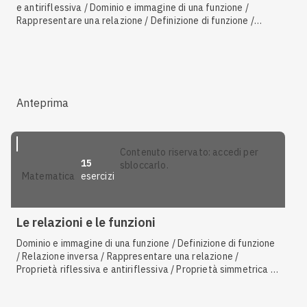
e antiriflessiva / Dominio e immagine di una funzione /
Rappresentare una relazione / Definizione di funzione /
Proprietà transitiva / Definizione di relazione / Relazioni di
equivalenza / Relazioni d'ordine / Funzione inversa /
Proporzionalità quadratica / Funzioni composte / Relazione
inversa / Proporzionalità inversa / Proporzionalità diretta
Anteprima
contenuto riservato: accedi per
15
sbloccarlo.
esercizi
matematica
Le relazioni e le funzioni
Dominio e immagine di una funzione / Definizione di funzione
/ Relazione inversa / Rappresentare una relazione /
Proprietà riflessiva e antiriflessiva / Proprietà simmetrica e
antisimmetrica / Proprietà transitiva / Funzioni composte /
Proporzionalità inversa / Relazioni di equivalenza /