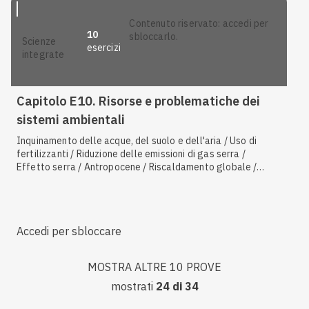
contenuto riservato: accedi per
10
sbloccarlo.
scienze
esercizi
integrate
Capitolo E10. Risorse e problematiche dei
sistemi ambientali
Inquinamento delle acque, del suolo e dell'aria / Uso di
fertilizzanti / Riduzione delle emissioni di gas serra /
Effetto serra / Antropocene / Riscaldamento globale /
Risorse non rinnovabili / Fonti di energia rinnovabili / I gas
serra / La gestione dei rifiuti
Accedi per sbloccare
MOSTRA ALTRE 10 PROVE
mostrati
24
di
34