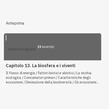
Anteprima
33
esercizi
scienze integrate
Capitolo 13. La biosfera e i viventi
Il flusso di energia / Fattori biotici e abiotici / La nicchia
ecologica / Consumatori primari / Caratteristiche degli
ecosistemi / Diminuzione della biodiversità / Gli ecosistemi
come risorsa / Reagenti e prodotti della fotosintesi / I gas
serra / La fotosintesi clorofilliana / Ciclo del carbonio /
Caratteristiche generali delle piante / Detritivori / Ciclo
dell'acqua / Classificazione dei batteri in base al
metabolismo / La selezione naturale e l'adattamento /