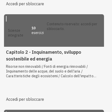
Accedi per sbloccare
contenuto riservato: accedi per
10
sbloccarlo.
scienze
esercizi
integrate
Capitolo 2 - Inquinamento, sviluppo
sostenibile ed energia
Risorse non rinnovabili / Fonti di energia rinnovabili /
Inquinamento delle acque, del suolo e dell'aria /
Caratteristiche degli ecosistemi / Calcolo dell'impatto
dell'uomo sull'ambiente / I gas serra / Lo sviluppo
sostenibile / La gestione dei rifiuti / Bioindicatori / Problemi
nello sfruttamento delle fonti di energia rinnovabili
Accedi per sbloccare