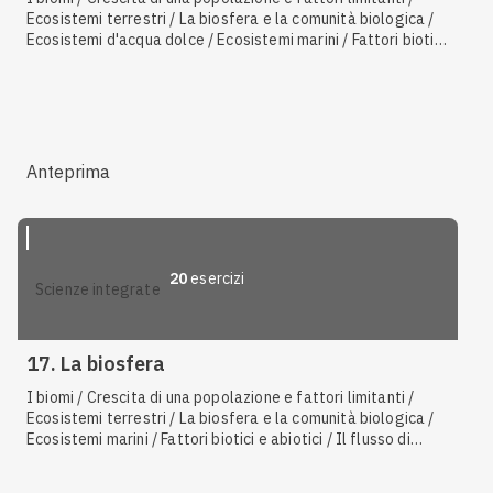
Ecosistemi terrestri / La biosfera e la comunità biologica /
Ecosistemi d'acqua dolce / Ecosistemi marini / Fattori biotici
e abiotici / Il flusso di energia / Caratteristiche degli
ecosistemi / Detritivori / Ciclo del fosforo / Ciclo dell'azoto
/ La biosfera / Densità delle popolazioni / Struttura di una
popolazione / Ecologia / I gas serra / La nicchia ecologica
Anteprima
20
esercizi
scienze integrate
17. La biosfera
I biomi / Crescita di una popolazione e fattori limitanti /
Ecosistemi terrestri / La biosfera e la comunità biologica /
Ecosistemi marini / Fattori biotici e abiotici / Il flusso di
energia / Caratteristiche degli ecosistemi / Detritivori /
Ciclo del fosforo / Ciclo dell'azoto / La biosfera / Densità