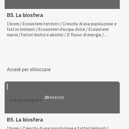
B5. La biosfera
I biomi / Ecosistemi terrestri / Crescita di una popolazione e
fattori limitanti / Ecosistemi d'acqua dolce / Ecosistemi
marini / Fattori biotici e abiotici / Il flusso di energia /
Caratteristiche degli ecosistemi / Ciclo del fosforo /
Detritivori / Ciclo dell'azoto / La biosfera / Densità delle
popolazioni / Struttura di una popolazione / La biosfera e la
comunità biologica / Ecologia / I gas serra / La nicchia
ecologica
Accedi per sbloccare
20
esercizi
scienze integrate
B5. La biosfera
I biomi / Crescita di una popolazione e fattori limitanti /