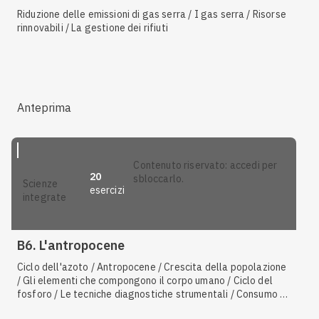
Riduzione delle emissioni di gas serra / I gas serra / Risorse
rinnovabili / La gestione dei rifiuti
Anteprima
contenuto riservato: accedi per
20
sbloccarlo.
scienze
esercizi
integrate
B6. L'antropocene
Ciclo dell'azoto / Antropocene / Crescita della popolazione
/ Gli elementi che compongono il corpo umano / Ciclo del
fosforo / Le tecniche diagnostiche strumentali / Consumo di
acqua dolce / Uso di fertilizzanti / Eutrofizzazione /