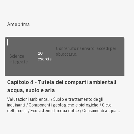
dei rifiuti
Anteprima
contenuto riservato: accedi per
10
sbloccarlo.
scienze
esercizi
integrate
Capitolo 4 - Tutela dei comparti ambientali
acqua, suolo e aria
Valutazioni ambientali / Suolo e trattamento degli
inquinanti / Componenti geologiche e biologiche / Ciclo
dell'acqua / Ecosistemi d'acqua dolce / Consumo di acqua
dolce / I gas serra / Bioindicatori / Lo sviluppo sostenibile