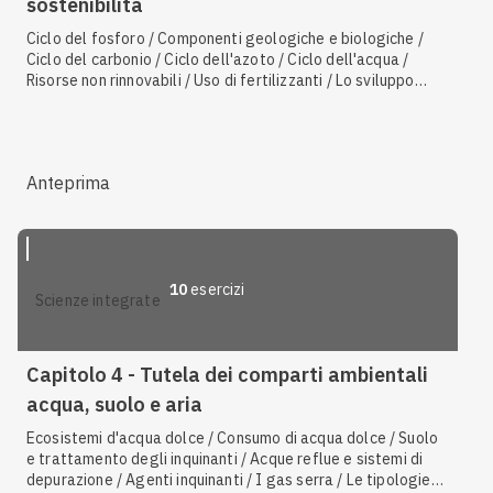
sostenibilità
Ciclo del fosforo / Componenti geologiche e biologiche /
Ciclo del carbonio / Ciclo dell'azoto / Ciclo dell'acqua /
Risorse non rinnovabili / Uso di fertilizzanti / Lo sviluppo
sostenibile / Effetto serra / I biomi / Rete alimentare /
Ecosistemi d'acqua dolce / Le catene alimentari e le
interazioni / Ecosistemi marini / I gas serra
Anteprima
10
esercizi
scienze integrate
Capitolo 4 - Tutela dei comparti ambientali
acqua, suolo e aria
Ecosistemi d'acqua dolce / Consumo di acqua dolce / Suolo
e trattamento degli inquinanti / Acque reflue e sistemi di
depurazione / Agenti inquinanti / I gas serra / Le tipologie