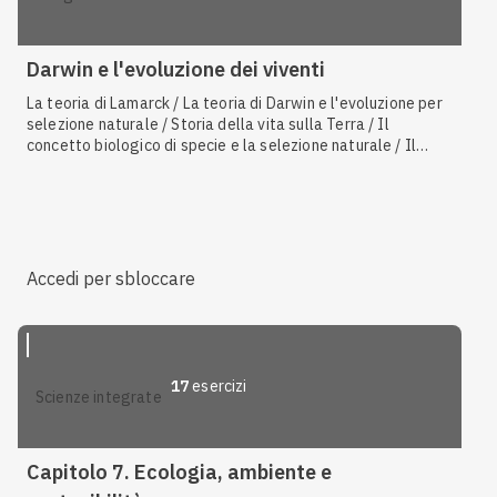
Darwin e l'evoluzione dei viventi
La teoria di Lamarck / La teoria di Darwin e l'evoluzione per
selezione naturale / Storia della vita sulla Terra / Il
concetto biologico di specie e la selezione naturale / Il
catastrofismo e l'uniformismo / Darwin e l'eredità
mendeliana / Strutture omologhe e analoghe /
Conseguenze dei cambiamenti climatici / Le prove a favore
dell'evoluzione / I gas serra / Da procarioti a eucarioti
Accedi per sbloccare
17
esercizi
scienze integrate
Capitolo 7. Ecologia, ambiente e