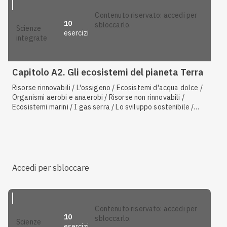
contenuto riservato: accedi per
10
sbloccarlo.
scienze
esercizi
integrate
Capitolo A2. Gli ecosistemi del pianeta Terra
Risorse rinnovabili / L'ossigeno / Ecosistemi d'acqua dolce /
Organismi aerobi e anaerobi / Risorse non rinnovabili /
Ecosistemi marini / I gas serra / Lo sviluppo sostenibile /
Atmosfera primordiale
Accedi per sbloccare
contenuto riservato: accedi per
10
sbloccarlo.
scienze
esercizi