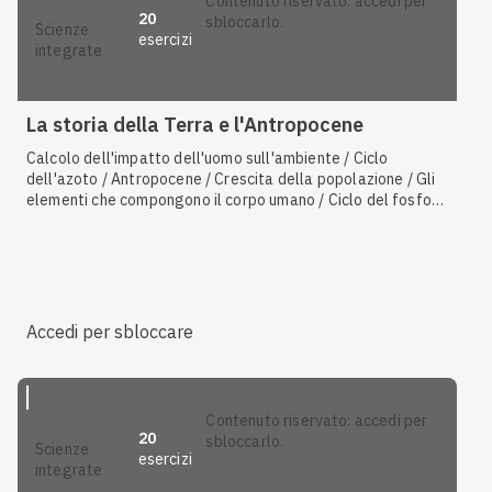
contenuto riservato: accedi per
20
sbloccarlo.
scienze
esercizi
integrate
La storia della Terra e l'Antropocene
Calcolo dell'impatto dell'uomo sull'ambiente / Ciclo
dell'azoto / Antropocene / Crescita della popolazione / Gli
elementi che compongono il corpo umano / Ciclo del fosforo
/ Le tecniche diagnostiche strumentali / Consumo di acqua
dolce / Uso di fertilizzanti / Eutrofizzazione / Inquinamento
delle acque, del suolo e dell'aria / Ciclo dello zolfo / Gli
ecosistemi come risorsa / Riscaldamento globale / I gas
serra
Accedi per sbloccare
contenuto riservato: accedi per
20
sbloccarlo.
scienze
esercizi
integrate