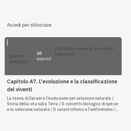
Inquinamento delle acque, del suolo e dell'aria / Ciclo dello
zolfo / Gli ecosistemi come risorsa / Riscaldamento globale
/ I gas serra
Accedi per sbloccare
contenuto riservato: accedi per
10
sbloccarlo.
scienze
esercizi
integrate
Capitolo A7. L'evoluzione e la classificazione
dei viventi
La teoria di Darwin e l'evoluzione per selezione naturale /
Storia della vita sulla Terra / Il concetto biologico di specie
e la selezione naturale / Il catastrofismo e l'uniformismo /
Darwin e l'eredità mendeliana / Strutture omologhe e
analoghe / Le prove a favore dell'evoluzione / Conseguenze
dei cambiamenti climatici / I gas serra / Da procarioti a