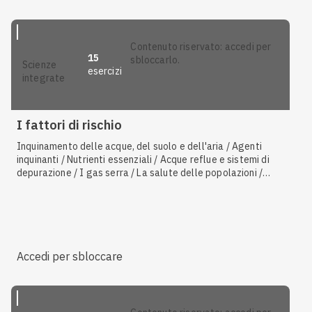
contenuto riservato: accedi per
15
sbloccarlo.
scienze
esercizi
integrate
I fattori di rischio
Inquinamento delle acque, del suolo e dell'aria / Agenti
inquinanti / Nutrienti essenziali / Acque reflue e sistemi di
depurazione / I gas serra / La salute delle popolazioni /
Accumulo degli inquinanti / Ciclo dell'azoto / Opera di presa
/ Consumo di acqua dolce / Risorse non rinnovabili / Il sole e
i raggi solari / Contaminanti organici e inorganici / Danni
legati al fumo e all'inquinamento / Eutrofizzazione / L'acqua
e la vita / Calcolo dell'impatto dell'uomo sull'ambiente /
Conseguenze dei cambiamenti climatici / Atmosfera
Accedi per sbloccare
primordiale