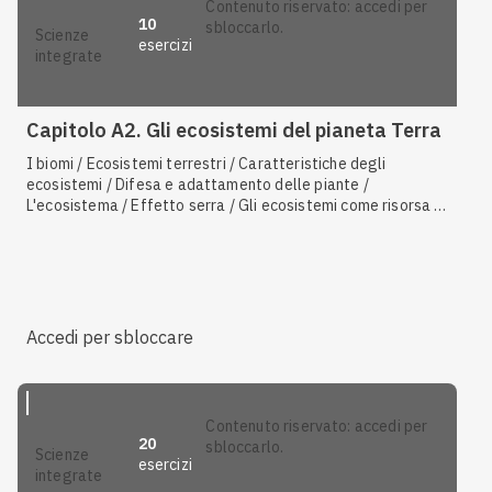
contenuto riservato: accedi per
10
sbloccarlo.
scienze
esercizi
integrate
Capitolo A2. Gli ecosistemi del pianeta Terra
I biomi / Ecosistemi terrestri / Caratteristiche degli
ecosistemi / Difesa e adattamento delle piante /
L'ecosistema / Effetto serra / Gli ecosistemi come risorsa /
Ecosistemi d'acqua dolce / Riscaldamento globale / I gas
serra / Ecologia microbica
Accedi per sbloccare
contenuto riservato: accedi per
20
sbloccarlo.
scienze
esercizi
integrate