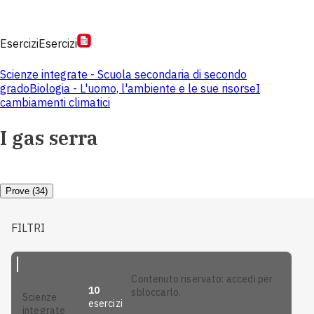
Esercizi
Esercizi
Scienze integrate - Scuola secondaria di secondo
grado
Biologia - L'uomo, l'ambiente e le sue risorse
I
cambiamenti climatici
I gas serra
Prove (34)
FILTRI
contenuto riservato: accedi per
10
sbloccarlo.
scienze
esercizi
integrate