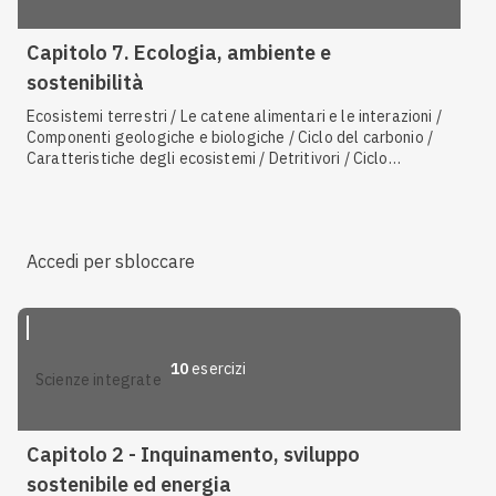
Capitolo 7. Ecologia, ambiente e
sostenibilità
Ecosistemi terrestri / Le catene alimentari e le interazioni /
Componenti geologiche e biologiche / Ciclo del carbonio /
Caratteristiche degli ecosistemi / Detritivori / Ciclo
dell'acqua / L'ecosistema / Cnidari / Risorse non rinnovabili /
Lo sviluppo sostenibile / Eutrofizzazione / Effetto serra /
Ecosistemi d'acqua dolce / Ecosistemi marini / I gas serra
Accedi per sbloccare
10
esercizi
scienze integrate
Capitolo 2 - Inquinamento, sviluppo
sostenibile ed energia