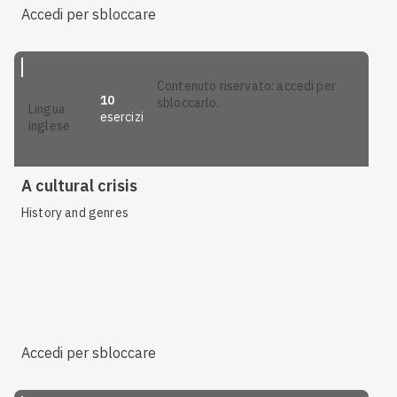
Accedi per sbloccare
contenuto riservato: accedi per
10
sbloccarlo.
lingua
esercizi
inglese
A cultural crisis
History and genres
Accedi per sbloccare