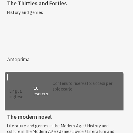
The Thirties and Forties
History and genres
Anteprima
contenuto riservato: accedi per
10
sbloccarlo.
lingua
esercizi
inglese
The modern novel
Literature and genres in the Modern Age / History and
culture in the Modern Age / James Joyce / Literature and