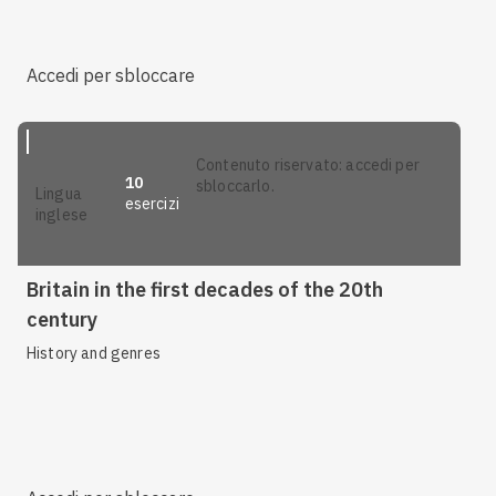
Accedi per sbloccare
contenuto riservato: accedi per
10
sbloccarlo.
lingua
esercizi
inglese
Britain in the first decades of the 20th
century
History and genres