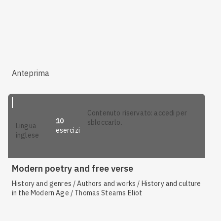
Anteprima
contenuto riservato: accedi per
10
sbloccarlo.
lingua
esercizi
inglese
Modern poetry and free verse
History and genres / Authors and works / History and culture
in the Modern Age / Thomas Stearns Eliot