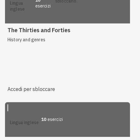
10
sbloccarlo.
lingua
esercizi
inglese
The Thirties and Forties
History and genres
Accedi per sbloccare
10
esercizi
lingua inglese