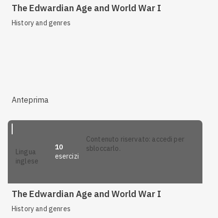
The Edwardian Age and World War I
History and genres
Anteprima
contenuto riservato: accedi per
10
sbloccarlo.
lingua
esercizi
inglese
The Edwardian Age and World War I
History and genres