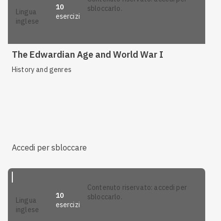
10
sbloccarlo.
lingua
esercizi
inglese
The Edwardian Age and World War I
History and genres
Accedi per sbloccare
contenuto riservato: accedi per
10
sbloccarlo.
lingua
esercizi
inglese