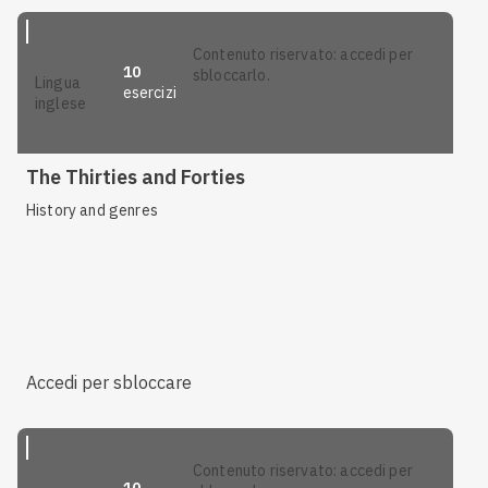
contenuto riservato: accedi per
10
sbloccarlo.
lingua
esercizi
inglese
The Thirties and Forties
History and genres
Accedi per sbloccare
contenuto riservato: accedi per