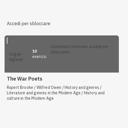
Accedi per sbloccare
contenuto riservato: accedi per
10
sbloccarlo.
lingua
esercizi
inglese
The War Poets
Rupert Brooke / Wilfred Owen / History and genres /
Literature and genres in the Modern Age / History and
culture in the Modern Age