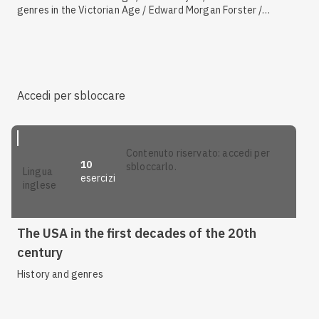
genres in the Victorian Age / Edward Morgan Forster /
Authors and works / Joseph Conrad / David Herbert
Lawrence
Accedi per sbloccare
contenuto riservato: accedi per
10
sbloccarlo.
lingua
esercizi
inglese
The USA in the first decades of the 20th
century
History and genres