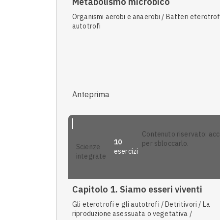
Metabolismo microbico
Organismi aerobi e anaerobi / Batteri eterotrof
autotrofi
Anteprima
contenuto riservato: accedi
10
per sbloccarlo.
scienze
esercizi
integrate
Capitolo 1. Siamo esseri viventi
Gli eterotrofi e gli autotrofi / Detritivori / La
riproduzione asessuata o vegetativa /