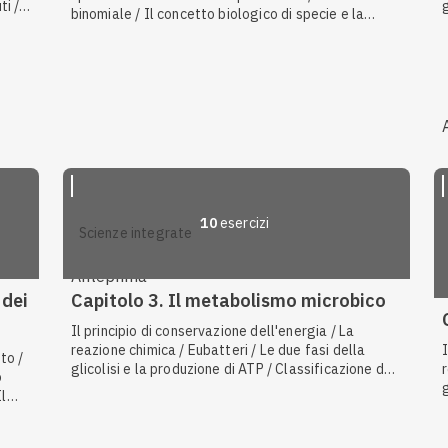
ti /
binomiale / Il concetto biologico di specie e la
 dei
selezione naturale / Classificazione dei batteri in
base al metabolismo / La classificazione e la
filogenesi / Archeobatteri / Caratteristiche dei
procarioti / La scissione binaria / Alghe / Sarcodini /
Da procarioti a eucarioti / Il movimento degli
unicellulari / Cicli vitali nei funghi / Ecologia
microbica / Detritivori / Ciclo dell'azoto / Il
concetto di specie / Gli agenti patogeni / La
speciazione / Caratteristiche dei batteri / Eubatteri
/ La filogenesi / Batteri eterotrofi e autotrofi / Il
genere e la specie / Ciliati / La parete cellulare /
10
esercizi
scienze integrate
Produttori primari / I quattro regni degli eucarioti
Anteprima
 dei
Capitolo 3. Il metabolismo microbico
Il principio di conservazione dell'energia / La
reazione chimica / Eubatteri / Le due fasi della
to /
glicolisi e la produzione di ATP / Classificazione dei
o
batteri in base al metabolismo / I mitocondri come
Il
sede della respirazione cellulare / La molecola di
La
ATP / Il ciclo di Krebs / Le reazioni esoergoniche /
o
La fosforilazione ossidativa / Regolazione