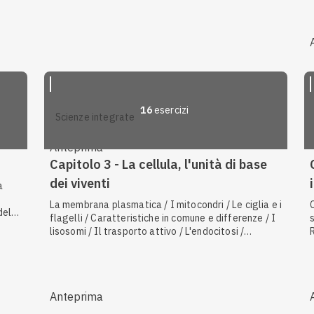
allosterica
 base
ia di
16
esercizi
scienze integrate
Anteprima
Capitolo 3 - La cellula, l'unità di base
dei viventi
a
La membrana plasmatica / I mitocondri / Le ciglia e i
della
flagelli / Caratteristiche in comune e differenze / I
lisosomi / Il trasporto attivo / L'endocitosi /
rra /
Classificazione dei batteri in base al loro aspetto /
/
L'apparato di Golgi / Classificazione dei batteri in
ri /
base al metabolismo
 base
Anteprima