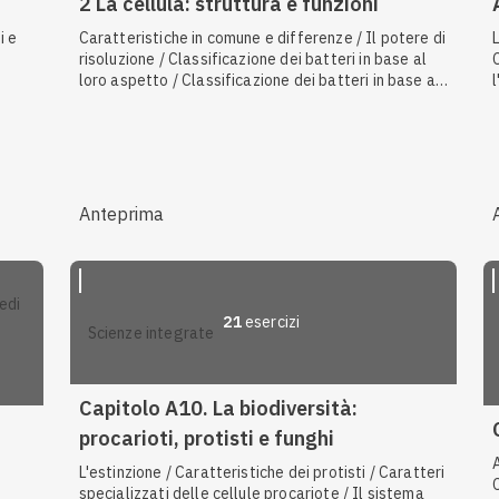
2 La cellula: struttura e funzioni
i e
Caratteristiche in comune e differenze / Il potere di
risoluzione / Classificazione dei batteri in base al
loro aspetto / Classificazione dei batteri in base al
metabolismo / I centrioli / La membrana plasmatica
/ I mitocondri / I lisosomi / Il trasporto attivo /
L'endocitosi / L'apparato di Golgi
b
Anteprima
21
esercizi
scienze integrate
Capitolo A10. La biodiversità:
procarioti, protisti e funghi
L'estinzione / Caratteristiche dei protisti / Caratteri
specializzati delle cellule procariote / Il sistema