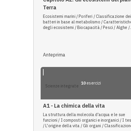
Terra
Ecosistemi marini / Poriferi / Classificazione dei
batteri in base al metabolismo / Caratteristich
degli ecosistemi / Biocapacità / Pesci / Alghe /
L'ecosistema / Cnidari / Risorse non rinnovabili /
Crostacei / Effetto serra / I biomi / La biosfera
comunità biologica / Ecosistemi d'acqua dolce 
Organismi aerobi e anaerobi / Sensibilità alla lu
Anteprima
Fattori biotici e abiotici
10
esercizi
scienze integrate
A1 - La chimica della vita
La struttura della molecola d'acqua e le sue
funzioni / I composti organici e inorganici / I te
/ L'origine della vita / Gli organi / Classificazio