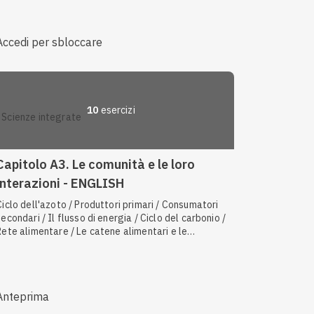
/ Le reazioni esoergoniche / Regolazione allosterica
Accedi per sbloccare
10
esercizi
scienze integrate
Capitolo A3. Le comunità e le loro
interazioni - ENGLISH
Ciclo dell'azoto / Produttori primari / Consumatori
secondari / Il flusso di energia / Ciclo del carbonio /
Rete alimentare / Le catene alimentari e le
interazioni / Consumatori primari / Classificazione
dei batteri in base al metabolismo / Ecologia
microbica
Anteprima