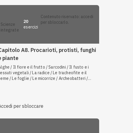
contenuto riservato: accedi
20
per sbloccarlo.
scienze
esercizi
integrate
Capitolo A8. Procarioti, protisti, funghi
e piante
lghe / Il fiore e il frutto / Sarcodini / Il fusto e i
tessuti vegetali / La radice / Le tracheofite e il
seme / Le foglie / Le micorrize / Archeobatteri /
Caratteristiche dei funghi / Le gimnosperme /
Protozoi / Le angiosperme / Le briofite / Le felci /
Caratteristiche dei protisti / Funghi mucillaginosi /
Zigomiceti / I licheni / Caratteristiche dei batteri /
Accedi per sbloccare
Eubatteri / Batteri eterotrofi e autotrofi /
Classificazione dei batteri in base al metabolismo