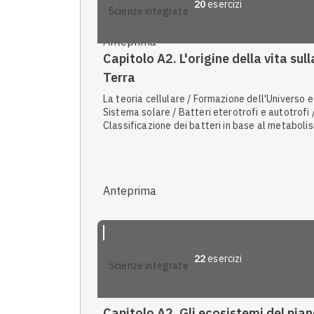
20
esercizi
scienze integrate
Produttori primari / I quattro regni degli eucari
Anteprima
Capitolo A2. L'origine della vita sull
Terra
La teoria cellulare / Formazione dell'Universo e
Sistema solare / Batteri eterotrofi e autotrofi 
Classificazione dei batteri in base al metaboli
Teoria della panspermia / Storia della vita sull
Terra / Caratteristiche dei procarioti / Caratter
specializzati delle cellule procariote /
Caratteristiche in comune e differenze / Da
Anteprima
procarioti a eucarioti / La specializzazione cell
/ Caratteri specializzati delle cellule eucariote
caratteristiche comuni a tutti gli esseri viventi 
Pluricellularità
22
esercizi
scienze integrate
Capitolo A2. Gli ecosistemi del pia