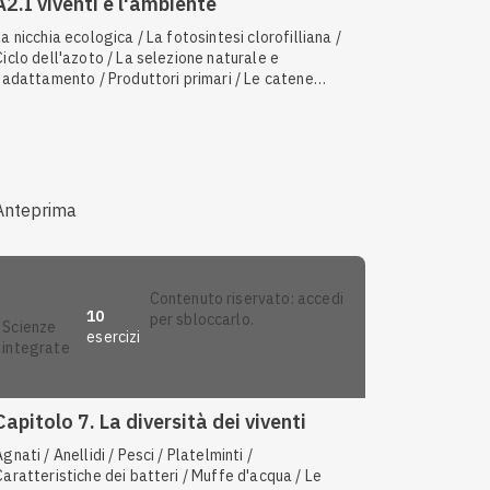
A2.I viventi e l'ambiente
La nicchia ecologica / La fotosintesi clorofilliana /
Ciclo dell'azoto / La selezione naturale e
l'adattamento / Produttori primari / Le catene
alimentari e le interazioni / Reagenti e prodotti
della fotosintesi / Consumatori primari / Fattori
iotici e abiotici / Il flusso di energia /
Caratteristiche degli ecosistemi / Caratteristiche
generali delle piante / Detritivori / Batteri
eterotrofi e autotrofi / Risorse non rinnovabili /
Anteprima
Classificazione dei batteri in base al metabolismo /
Riduzione delle emissioni di gas serra / Rete
alimentare / Ecosistemi d'acqua dolce /
Consumatori secondari / Ecosistemi marini
contenuto riservato: accedi
10
per sbloccarlo.
scienze
esercizi
integrate
Capitolo 7. La diversità dei viventi
Agnati / Anellidi / Pesci / Platelminti /
Caratteristiche dei batteri / Muffe d'acqua / Le