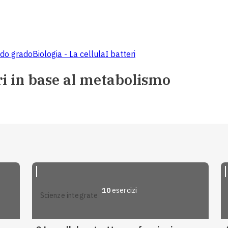
ndo grado
Biologia - La cellula
I batteri
eri in base al metabolismo
10
esercizi
scienze integrate