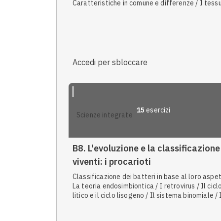
Caratteristiche in comune e differenze / I tessu
L'origine della vita / Gli organi / Classificazione
batteri in base al metabolismo / Leggi e teorie
scientifiche / Produttori primari / Consumatori
secondari / Consumatori primari / Esperimenti
scientifici / Il flusso di energia
Accedi per sbloccare
15
esercizi
scienze integrate
B8. L'evoluzione e la classificazione
viventi: i procarioti
Classificazione dei batteri in base al loro aspet
La teoria endosimbiontica / I retrovirus / Il cicl
litico e il ciclo lisogeno / Il sistema binomiale / 
concetto di specie / I batteri e i batteriofagi / 
sistematica / Il genere e la specie / Il concett