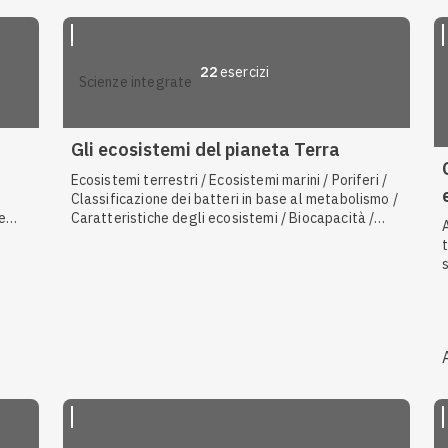
ari /
rra /
olo
22
esercizi
scienze integrate
emi
tà /
Gli ecosistemi del pianeta Terra
/
Ecosistemi terrestri / Ecosistemi marini / Poriferi /
Classificazione dei batteri in base al metabolismo /
e
Caratteristiche degli ecosistemi / Biocapacità /
A
cie e
Pesci / Alghe / L'ecosistema / Cnidari / Risorse non
ri in
rinnovabili / Crostacei / Effetto serra / I biomi / La
biosfera e la comunità biologica / Ecosistemi
d'acqua dolce / Organismi aerobi e anaerobi /
ini /
Sensibilità alla luce / Fattori biotici e abiotici
tteri
Il
 /