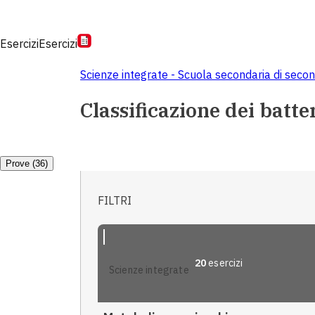
Esercizi
Esercizi
Scienze integrate - Scuola secondaria di seco
Classificazione dei batt
Prove (36)
FILTRI
20
esercizi
scienze integrate