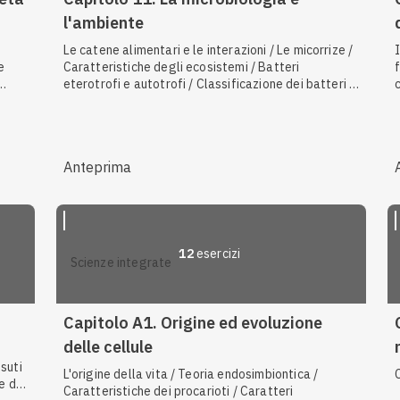
l'ambiente
Le catene alimentari e le interazioni / Le micorrize /
e
Caratteristiche degli ecosistemi / Batteri
eterotrofi e autotrofi / Classificazione dei batteri in
base al metabolismo
 e la
/
ce /
Anteprima
12
esercizi
scienze integrate
Capitolo A1. Origine ed evoluzione
delle cellule
ssuti
L'origine della vita / Teoria endosimbiontica /
ne dei
Caratteristiche dei procarioti / Caratteri