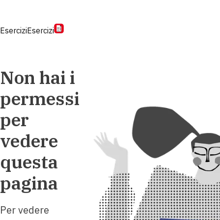
Esercizi
Esercizi
Non hai i
permessi
per
vedere
questa
pagina
Per vedere