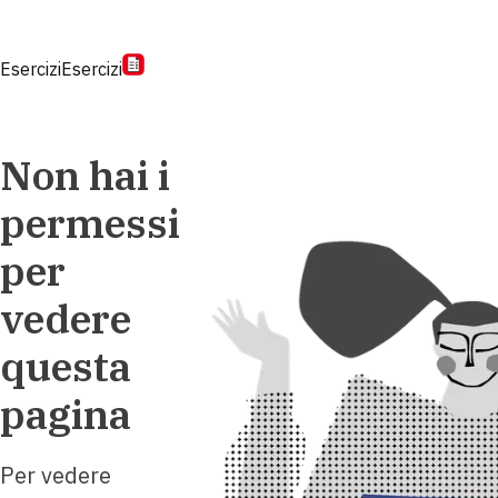
Esercizi
Esercizi
Non hai i
permessi
per
vedere
questa
pagina
Per vedere