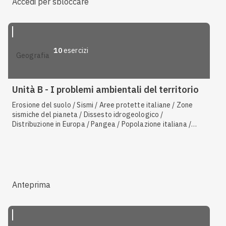
Accedi per sbloccare
10
esercizi
geografia
Unità B - I problemi ambientali del territorio
Erosione del suolo / Sismi / Aree protette italiane / Zone
sismiche del pianeta / Dissesto idrogeologico /
Distribuzione in Europa / Pangea / Popolazione italiana /
Biodiversità / Cementificazione delle coste /
Cementificazione
Anteprima