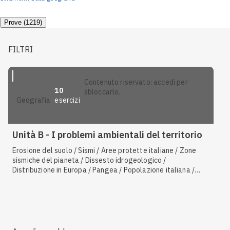
Prove (1219)
FILTRI
contenuto riservato: accedi per
10
sbloccarlo.
esercizi
geografia
Unità B - I problemi ambientali del territorio
Erosione del suolo / Sismi / Aree protette italiane / Zone
sismiche del pianeta / Dissesto idrogeologico /
Distribuzione in Europa / Pangea / Popolazione italiana /
Biodiversità / Cementificazione delle coste /
Cementificazione