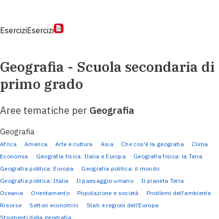
Esercizi
Esercizi
Geografia - Scuola secondaria di
primo grado
Aree tematiche per
Geografia
Geografia
Africa
America
Arte e cultura
Asia
Che cos'è la geografia
Clima
Economia
Geografia fisica: Italia e Europa
Geografia fisica: la Terra
Geografia politica: Europa
Geografia politica: il mondo
Geografia politica: Italia
Il paesaggio umano
Il pianeta Terra
Oceania
Orientamento
Popolazione e società
Problemi dell'ambiente
Risorse
Settori economici
Stati e regioni dell'Europa
Strumenti della geografia