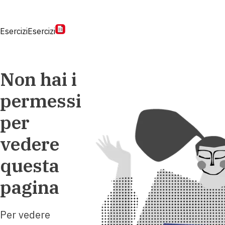
Esercizi
Esercizi
Non hai i
permessi
per
vedere
questa
pagina
Per vedere