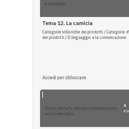
e immagine
Tema 12. La camicia
Categorie stilistiche dei prodotti / Categorie d
dei prodotti / Il linguaggio e la comunicazione
Accedi per sbloccare
4
storia dell'arte, disegno comunicazione,
ese
arte e immagine