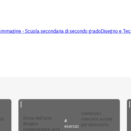
 e immagine - Scuola secondaria di secondo grado
Disegno e Tecn
contenuto
storia dell'arte,
edi
riservato: accedi
4
disegno
.
per sbloccarlo.
esercizi
comunicazione, arte