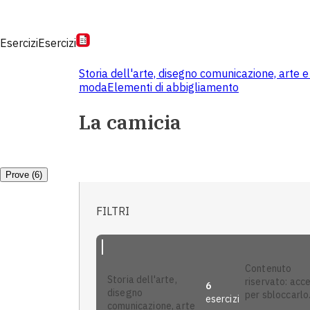
Esercizi
Esercizi
Storia dell'arte, disegno comunicazione, arte
moda
Elementi di abbigliamento
La camicia
Prove (6)
FILTRI
contenuto
storia dell'arte,
riservato: acc
6
disegno
per sbloccarlo
esercizi
comunicazione, arte