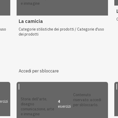
e immagine
La camicia
'uso
Categorie stilistiche dei prodotti / Categorie d'uso
dei prodotti
Accedi per sbloccare
contenuto
storia dell'arte,
riservato: accedi
rcizi
4
disegno
per sbloccarlo.
esercizi
comunicazione, arte
e immagine