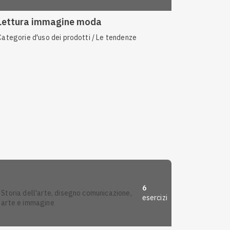
Lettura immagine moda
Categorie d'uso dei prodotti / Le tendenze
6
storia dell'arte, disegno comunicazione,
esercizi
arte e immagine
Anteprima