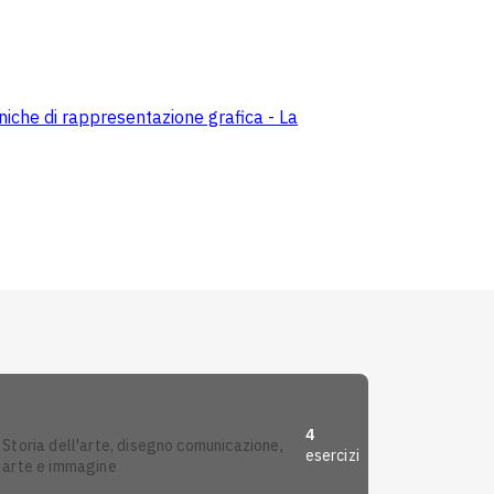
iche di rappresentazione grafica - La
4
storia dell'arte, disegno comunicazione,
esercizi
arte e immagine