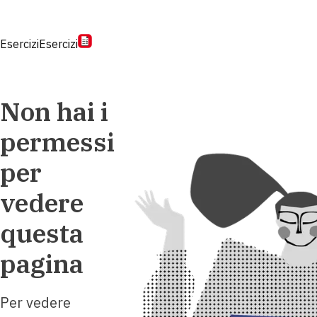
Esercizi
Esercizi
Non hai i
permessi
per
vedere
questa
pagina
Per vedere