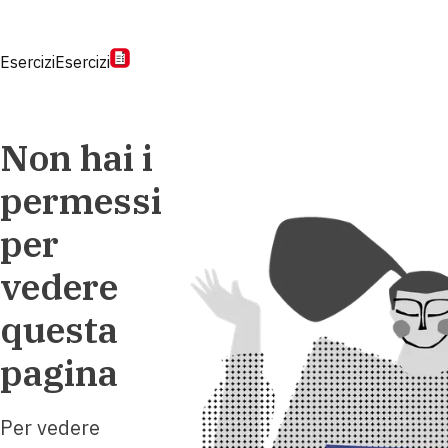
Esercizi
Esercizi
Non hai i
permessi
per
vedere
questa
pagina
Per vedere