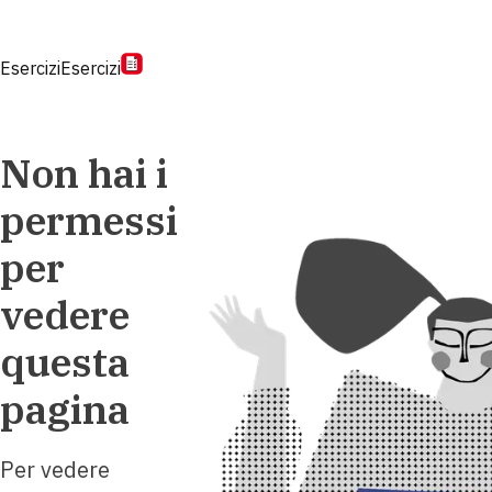
Esercizi
Esercizi
Non hai i
permessi
per
vedere
questa
pagina
Per vedere