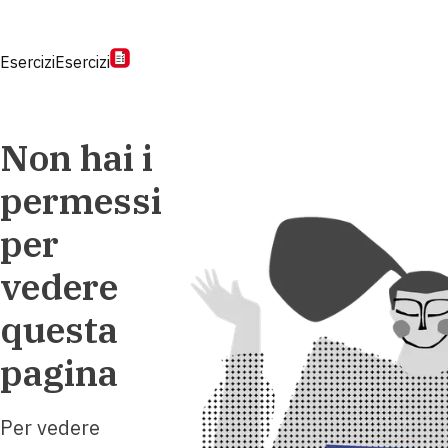
Esercizi
Esercizi
Non hai i
permessi
per
vedere
questa
pagina
Per vedere