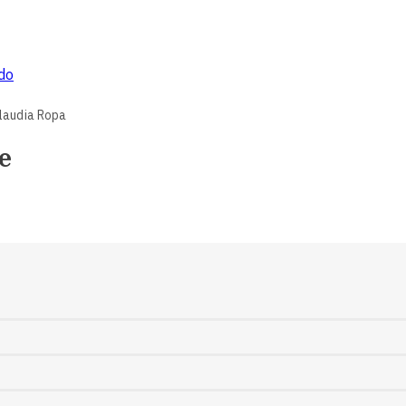
ado
laudia Ropa
e
o