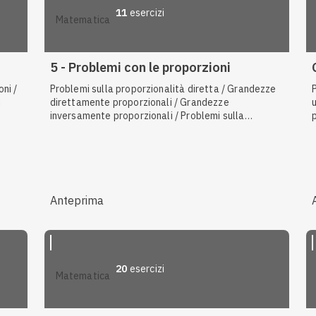
11
esercizi
matematica
5 - Problemi con le proporzioni
ni /
Problemi sulla proporzionalità diretta / Grandezze
i
direttamente proporzionali / Grandezze
inversamente proporzionali / Problemi sulla
nte
proporzionalità inversa
Anteprima
20
esercizi
matematica