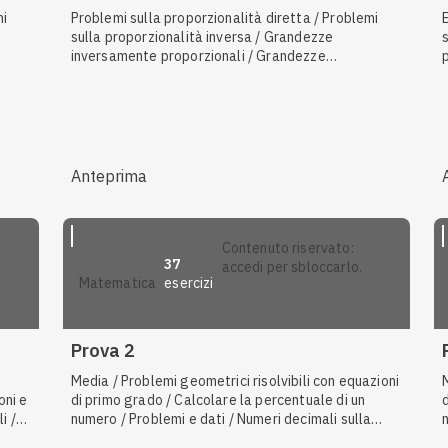
mi
Problemi sulla proporzionalità diretta / Problemi
sulla proporzionalità inversa / Grandezze
inversamente proporzionali / Grandezze
nza e
direttamente proporzionali / Tabelle di frequenza e
grafici
Anteprima
contenuto riservato:
37
accedi per sbloccarlo.
esercizi
matematica
Prova 2
Media / Problemi geometrici risolvibili con equazioni
oni e
di primo grado / Calcolare la percentuale di un
i /
numero / Problemi e dati / Numeri decimali sulla
retta numerica / Usare lettere al posto dei numeri /