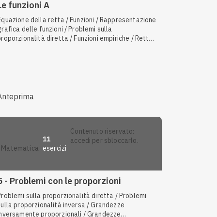
Le funzioni A
Equazione della retta / Funzioni / Rappresentazione
grafica delle funzioni / Problemi sulla
proporzionalità diretta / Funzioni empiriche / Rette
parallele e perpendicolari / Funzioni e formule /
Problemi sulla proporzionalità inversa / Grandezze
direttamente proporzionali / Espressione di una
legge matematica / Intersezione tra due rette
Anteprima
contenuto riservato:
11
accedi per sbloccarlo.
esercizi
matematica
5 - Problemi con le proporzioni
Problemi sulla proporzionalità diretta / Problemi
sulla proporzionalità inversa / Grandezze
inversamente proporzionali / Grandezze