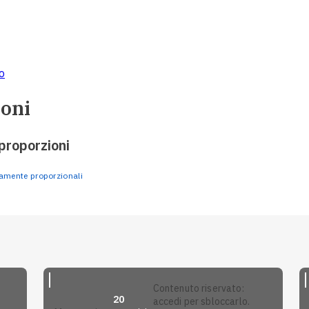
o
ioni
proporzioni
amente proporzionali
contenuto riservato:
20
accedi per sbloccarlo.