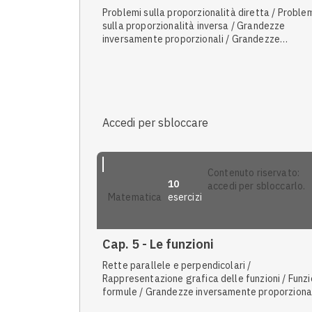
Problemi sulla proporzionalità diretta / Proble
sulla proporzionalità inversa / Grandezze
inversamente proporzionali / Grandezze
direttamente proporzionali / Tabelle di freque
grafici
Accedi per sbloccare
contenuto riservato:
10
accedi per sbloccarlo.
esercizi
matematica
Cap. 5 - Le funzioni
Rette parallele e perpendicolari /
Rappresentazione grafica delle funzioni / Funzi
formule / Grandezze inversamente proporzional
Grandezze direttamente proporzionali /