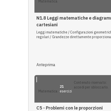
matematica
N1.8 Leggi matematiche e diagram
cartesiani
Leggi matematiche / Configurazioni geometric
regolari / Grandezze direttamente proporziona
Anteprima
contenuto riservato:
21
accedi per sbloccarlo.
esercizi
matematica
C5 - Problemi con le proporzioni