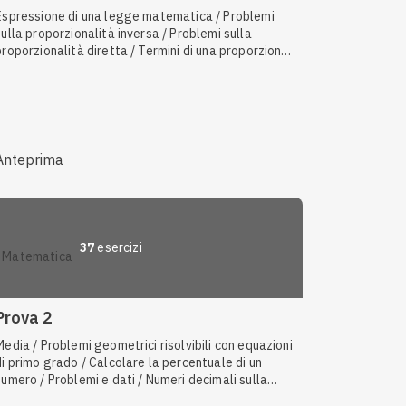
Espressione di una legge matematica / Problemi
sulla proporzionalità inversa / Problemi sulla
proporzionalità diretta / Termini di una proporzione
/ Grandezze direttamente proporzionali / Rapporti
tra grandezze omogenee
Anteprima
37
esercizi
matematica
Prova 2
Media / Problemi geometrici risolvibili con equazioni
di primo grado / Calcolare la percentuale di un
numero / Problemi e dati / Numeri decimali sulla
retta numerica / Usare lettere al posto dei numeri /