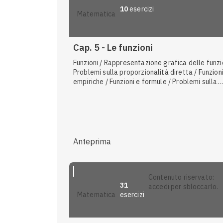
10
esercizi
matematica
Cap. 5 - Le funzioni
Funzioni / Rappresentazione grafica delle funzio
Problemi sulla proporzionalità diretta / Funzion
empiriche / Funzioni e formule / Problemi sulla
proporzionalità inversa / Grandezze direttame
proporzionali / Espressione di una legge
matematica / Intersezione tra due rette
Anteprima
contenuto riservato:
31
accedi per sbloccarlo.
esercizi
matematica