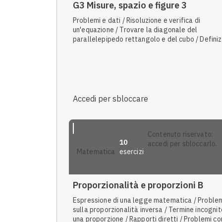
G3 Misure, spazio e figure 3
Problemi e dati / Risoluzione e verifica di
un'equazione / Trovare la diagonale del
parallelepipedo rettangolo e del cubo / Defini
frequentista / Intersezione tra due rette / La
frazione / Calcolare la frazione di un numero /
Problemi risolvibili con equazioni di primo grado
Problemi con superficie e volume della sfera /
Congetture / Rettangolo / Volume del prisma / 
di frazione / Equazione della retta / Strategie 
Accedi per sbloccare
risolvere problemi / Volume del cubo / Forma
standard / Rette parallele e perpendicolari /
Volume del cilindro / Regole della probabilità /
Trasformare una frazione in percentuale / Misur
contenuto riservato:
10
massa / Operazioni con le misure / Misure di vo
accedi per sbloccarlo.
esercizi
matematica
/ Il principio di equiscomponibilità / Lunghezza 
circonferenza / Problemi sulla proporzionalità
inversa / Espressioni letterali
Proporzionalità e proporzioni B
Espressione di una legge matematica / Proble
sulla proporzionalità inversa / Termine incognit
una proporzione / Rapporti diretti / Problemi co