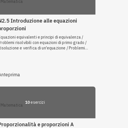
matematica
N2.5 Introduzione alle equazioni
proporzioni
Equazioni equivalenti e principi di equivalenza /
Problemi risolvibili con equazioni di primo grado /
Risoluzione e verifica di un'equazione / Problemi
sulla proporzionalità diretta / Rapporti diretti /
Problemi geometrici risolvibili con equazioni di primo
grado / Termini di una proporzione / Termine
incognito di una proporzione / Rapporti tra
Anteprima
grandezze omogenee / Problemi con le proporzioni
10
esercizi
matematica
Proporzionalità e proporzioni A