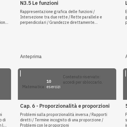
N3.5 Le funzioni
Rappresentazione grafica delle funzioni /
Intersezione tra due rette / Rette parallele e
zione
perpendicolari / Grandezze direttamente
proporzionali / Funzioni empiriche / Funzioni e
formule / Problemi sulla proporzionalità diretta /
 /
Funzioni / Grandezze inversamente proporzionali /
Problemi sulla proporzionalità inversa / Problemi
Tipi
con le proporzioni
per
Anteprima
e di
contenuto riservato:
10
lume
accedi per sbloccarlo.
esercizi
matematica
della
Cap. 6 - Proporzionalità e proporzioni
mi
Problemi sulla proporzionalità inversa / Rapporti
o di
diretti / Termine incognito di una proporzione /
n le
Problemi con le proporzioni