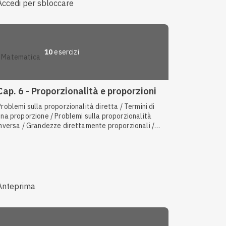
Accedi per sbloccare
10
esercizi
matematica
Cap. 6 - Proporzionalità e proporzioni
Problemi sulla proporzionalità diretta / Termini di
una proporzione / Problemi sulla proporzionalità
inversa / Grandezze direttamente proporzionali /
Rapporti tra grandezze omogenee
Anteprima