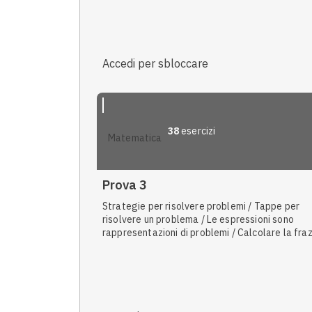
Espressione di una legge matematica /
Intersezione tra due rette / Problemi con le
proporzioni
Accedi per sbloccare
38
esercizi
matematica
Prova 3
Strategie per risolvere problemi / Tappe per
risolvere un problema / Le espressioni sono
rappresentazioni di problemi / Calcolare la fra
di un numero / Trovare le regole / Espressioni c
numeri interi / Problemi con le proporzioni /
Definizione classica / Diagramma cartesiano /
Regole della probabilità / Area dei rettangoli /
circonferenze / Teorema di Pitagora applicato 