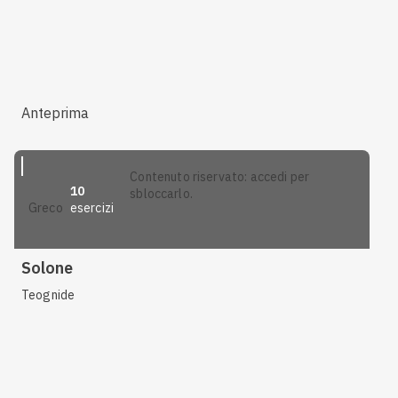
Anteprima
contenuto riservato: accedi per
10
sbloccarlo.
esercizi
greco
Solone
Teognide