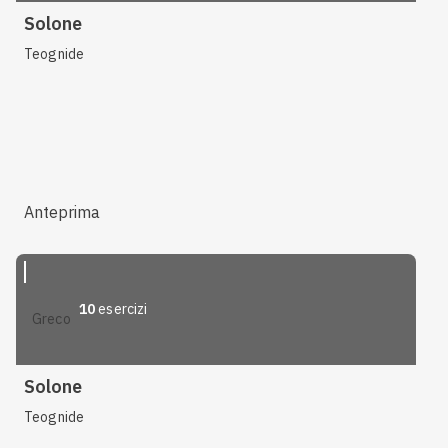
Solone
Teognide
Anteprima
10
esercizi
greco
Solone
Teognide