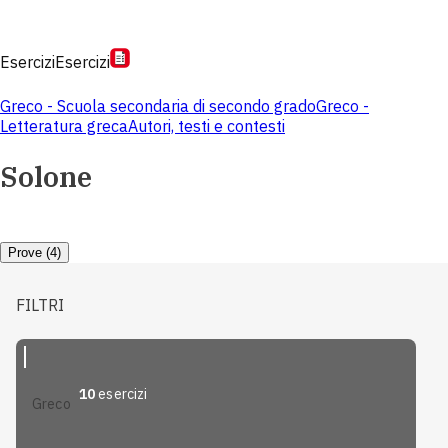
Esercizi
Esercizi
Greco - Scuola secondaria di secondo grado
Greco -
Letteratura greca
Autori, testi e contesti
Solone
Prove (4)
FILTRI
10
esercizi
greco