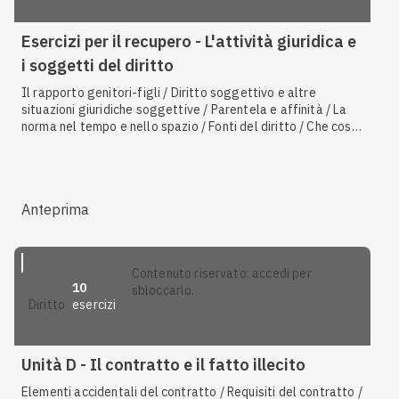
Esercizi per il recupero - L'attività giuridica e
i soggetti del diritto
Il rapporto genitori-figli / Diritto soggettivo e altre
situazioni giuridiche soggettive / Parentela e affinità / La
norma nel tempo e nello spazio / Fonti del diritto / Che cos'è
la norma / Che cos'è il diritto / Residenza e domicilio / Il
matrimonio, il divorzio e la separazione / Coppie di fatto e
unioni civili / La capacità giuridica / La persona giuridica /
Principali contratti tipici
Anteprima
contenuto riservato: accedi per
10
sbloccarlo.
esercizi
diritto
Unità D - Il contratto e il fatto illecito
Elementi accidentali del contratto / Requisiti del contratto /