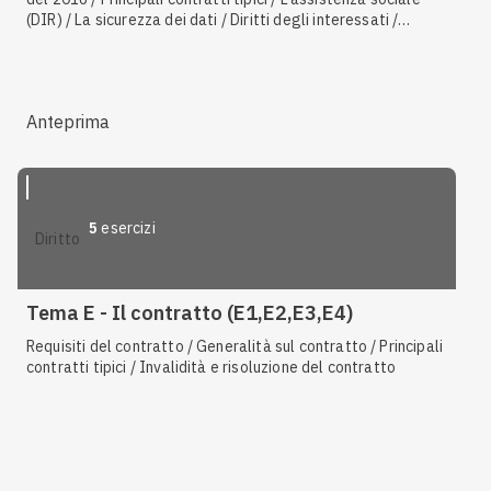
(DIR) / La sicurezza dei dati / Diritti degli interessati /
Soggetti responsabili del trattamento dei dati / Il Servizio
sanitario nazionale / Il sistema di protezione sociale / Terzo
settore e turismo
Anteprima
5
esercizi
diritto
Tema E - Il contratto (E1,E2,E3,E4)
Requisiti del contratto / Generalità sul contratto / Principali
contratti tipici / Invalidità e risoluzione del contratto