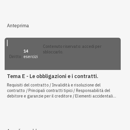
Anteprima
contenuto riservato: accedi per
14
sbloccarlo.
esercizi
diritto
Tema E - Le obbligazioni e i contratti.
Requisiti del contratto / Invalidità e risoluzione del
contratto / Principali contratti tipici / Responsabilità del
debitore e garanzie per il creditore / Elementi accidentali
del contratto / Classificazione dei contratti / Generalità sul
contratto