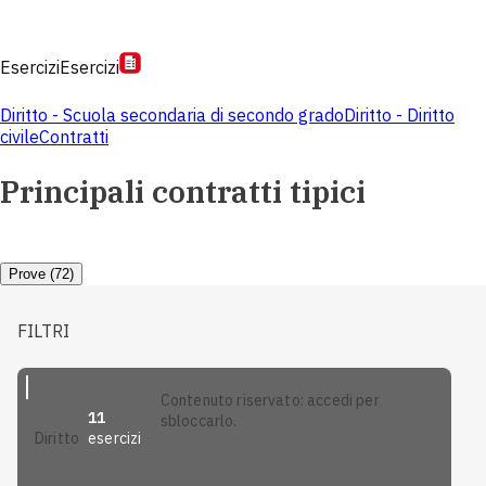
Esercizi
Esercizi
Diritto - Scuola secondaria di secondo grado
Diritto - Diritto
civile
Contratti
Principali contratti tipici
Prove (72)
FILTRI
contenuto riservato: accedi per
11
sbloccarlo.
esercizi
diritto