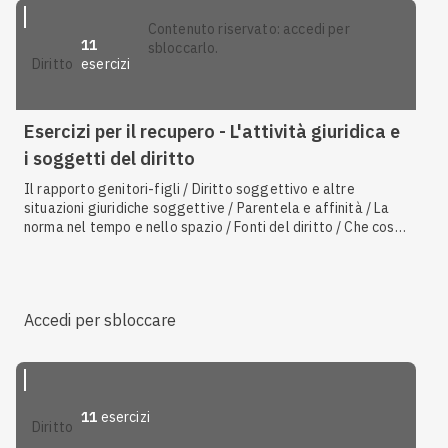
contenuto riservato: accedi per
11
sbloccarlo.
esercizi
diritto
Esercizi per il recupero - L'attività giuridica e
i soggetti del diritto
Il rapporto genitori-figli / Diritto soggettivo e altre
situazioni giuridiche soggettive / Parentela e affinità / La
norma nel tempo e nello spazio / Fonti del diritto / Che cos'è
la norma / Che cos'è il diritto / Residenza e domicilio / Il
matrimonio, il divorzio e la separazione / Coppie di fatto e
unioni civili / La capacità giuridica / La persona giuridica /
Principali contratti tipici
Accedi per sbloccare
11
esercizi
diritto