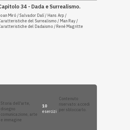
Capitolo 34 - Dada e Surrealismo.
Joan Miró / Salvador Dalí / Hans Arp /
Caratteristiche del Surrealismo / Man Ray /
Caratteristiche del Dadaismo / René Magritte
contenuto
storia dell'arte,
riservato: accedi
10
disegno
per sbloccarlo.
esercizi
comunicazione, arte
Anteprima
e immagine