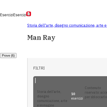
Esercizi
Esercizi
Storia dell'arte, disegno comunicazione, arte
Man Ray
Prove (6)
FILTRI
contenuto
storia dell'arte,
riservato: acc
10
disegno
per sbloccarlo
esercizi
comunicazione, arte
e immagine