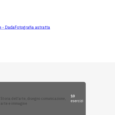
te - Dada
Fotografia astratta
10
storia dell'arte, disegno comunicazione,
esercizi
arte e immagine