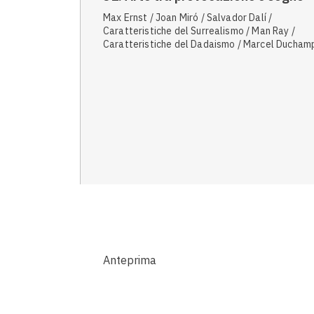
Max Ernst / Joan Miró / Salvador Dalí /
Caratteristiche del Surrealismo / Man Ray /
Caratteristiche del Dadaismo / Marcel Duchamp
Hans Arp
Anteprima