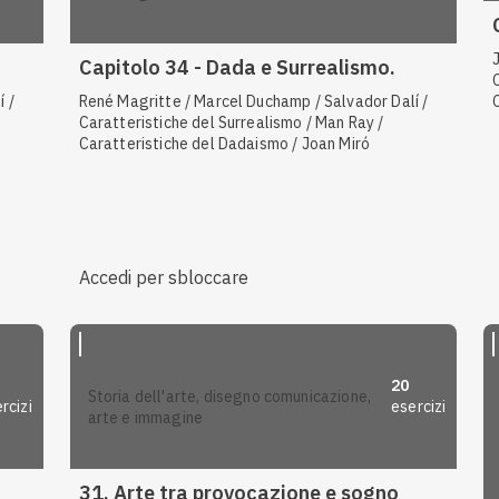
Capitolo 34 - Dada e Surrealismo.
 /
René Magritte / Marcel Duchamp / Salvador Dalí /
Caratteristiche del Surrealismo / Man Ray /
Caratteristiche del Dadaismo / Joan Miró
Accedi per sbloccare
20
storia dell'arte, disegno comunicazione,
rcizi
esercizi
arte e immagine
31. Arte tra provocazione e sogno