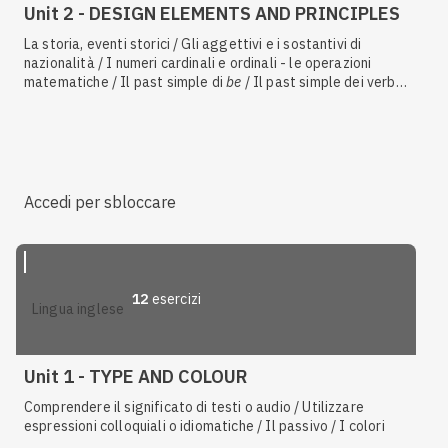
Unit 2 - DESIGN ELEMENTS AND PRINCIPLES
La storia, eventi storici / Gli aggettivi e i sostantivi di
nazionalità / I numeri cardinali e ordinali - le operazioni
matematiche / Il past simple di
be
/ Il past simple dei verbi
regolari e irregolari / Il discorso indiretto / Il
future in the
past
/
Say
e
tell
/ Comprendere il significato di testi o audio
Accedi per sbloccare
12
esercizi
lingua inglese
Unit 1 - TYPE AND COLOUR
Comprendere il significato di testi o audio / Utilizzare
espressioni colloquiali o idiomatiche / Il passivo / I colori