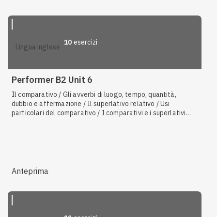
10
esercizi
lingua inglese
Performer B2 Unit 6
Il comparativo / Gli avverbi di luogo, tempo, quantità,
dubbio e affermazione / Il superlativo relativo / Usi
particolari del comparativo / I comparativi e i superlativi
irregolari / La musica / La storia, eventi storici / Aggettivi ed
espressioni di quantità / Le preposizioni / La letteratura /
As
e
like
/ Intrattenimento / Lessico e collocazioni, forme
verbali
Anteprima