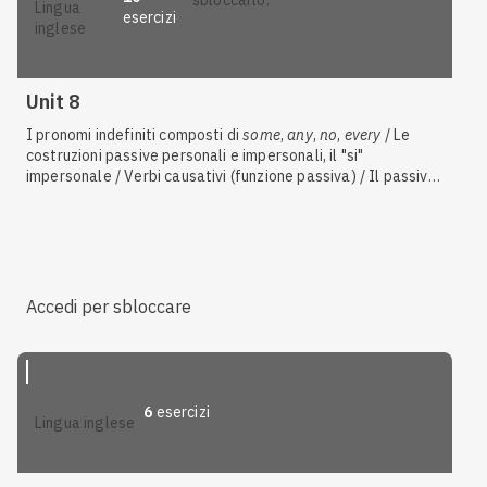
sbloccarlo.
lingua
esercizi
inglese
Unit 8
I pronomi indefiniti composti di
some
,
any
,
no
,
every
/ Le
costruzioni passive personali e impersonali, il "si"
impersonale / Verbi causativi (funzione passiva) / Il passivo
/ Il corpo umano
Accedi per sbloccare
6
esercizi
lingua inglese