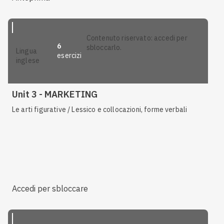
contenuto riservato: accedi per
6
sbloccarlo.
lingua
esercizi
inglese
Unit 3 - MARKETING
Le arti figurative / Lessico e collocazioni, forme verbali
Accedi per sbloccare