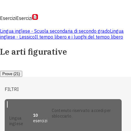
Esercizi
Esercizi
Lingua inglese - Scuola secondaria di secondo grado
Lingua
inglese - Lessico
Il tempo libero e i luoghi del tempo libero
Le arti figurative
Prove (21)
FILTRI
contenuto riservato: accedi per
10
sbloccarlo.
lingua
esercizi
inglese