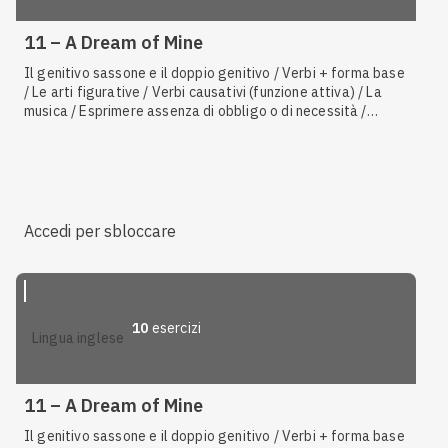
11 – A Dream of Mine
Il genitivo sassone e il doppio genitivo / Verbi + forma base
/ Le arti figurative / Verbi causativi (funzione attiva) / La
musica / Esprimere assenza di obbligo o di necessità /
Esprimere dovere con
should
,
ought to
,
had better, be
supposed to
,
be
bound to
,
owe
,
due to
/ Verbi ed espressioni
+ forma in
-ing
/ Verbi causativi (funzione passiva)
Accedi per sbloccare
10
esercizi
lingua inglese
11 – A Dream of Mine
Il genitivo sassone e il doppio genitivo / Verbi + forma base