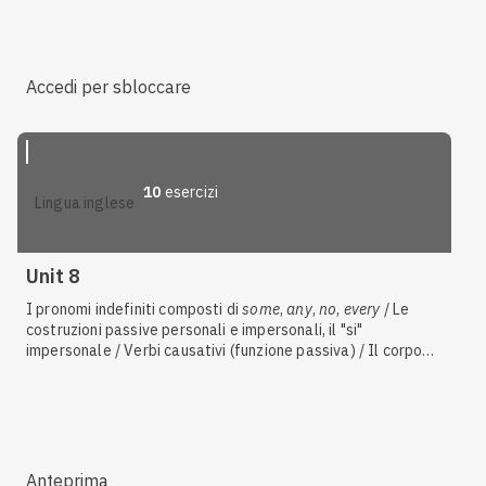
Accedi per sbloccare
10
esercizi
lingua inglese
Unit 8
I pronomi indefiniti composti di
some
,
any
,
no
,
every
/ Le
costruzioni passive personali e impersonali, il "si"
impersonale / Verbi causativi (funzione passiva) / Il corpo
umano / Il passivo
Anteprima