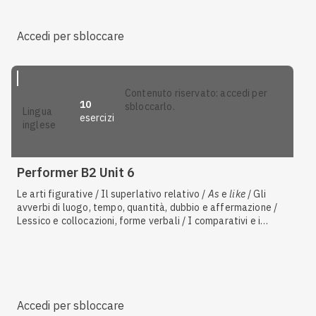
fare riassunti, formulare e rispondere a domande
Accedi per sbloccare
contenuto riservato: accedi per
10
sbloccarlo.
lingua
esercizi
inglese
Performer B2 Unit 6
Le arti figurative / Il superlativo relativo /
As
e
like
/ Gli
avverbi di luogo, tempo, quantità, dubbio e affermazione /
Lessico e collocazioni, forme verbali / I comparativi e i
superlativi irregolari / Usi particolari del comparativo /
Cultura e tradizioni dei paesi stranieri, immigrazione / Le
preposizioni
Accedi per sbloccare