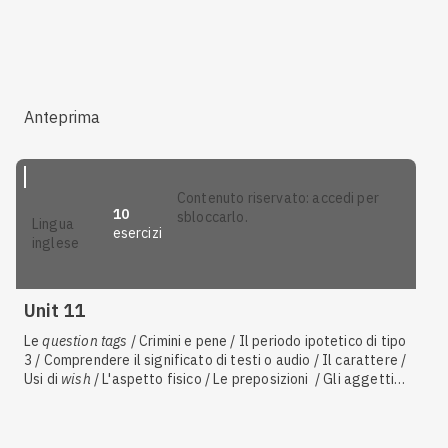
Anteprima
contenuto riservato: accedi per
10
sbloccarlo.
lingua
esercizi
inglese
Unit 11
Le
question tags
/ Crimini e pene / Il periodo ipotetico di tipo
3 / Comprendere il significato di testi o audio / Il carattere /
Usi di
wish
/ L'aspetto fisico / Le preposizioni / Gli aggettivi
e i pronomi dimostrativi / Il periodo ipotetico di tipo 2 / Le
arti figurative / I
phrasal verbs
/ Gli aggettivi e i pronomi
indefiniti /
As
e
like
/ Descrivere immagini / Riformulare frasi,