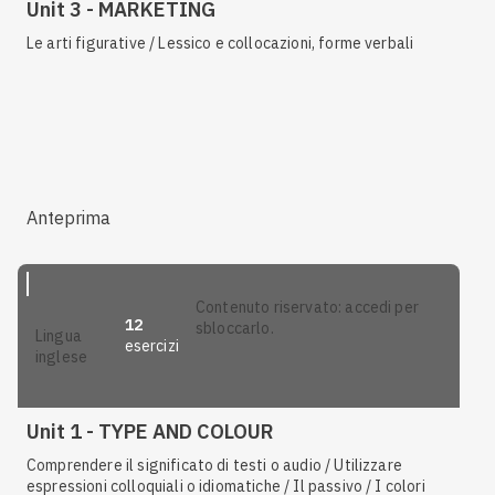
Unit 3 - MARKETING
Le arti figurative / Lessico e collocazioni, forme verbali
Anteprima
contenuto riservato: accedi per
12
sbloccarlo.
lingua
esercizi
inglese
Unit 1 - TYPE AND COLOUR
Comprendere il significato di testi o audio / Utilizzare
espressioni colloquiali o idiomatiche / Il passivo / I colori