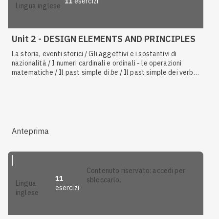
11
esercizi
lingua inglese
Unit 2 - DESIGN ELEMENTS AND PRINCIPLES
La storia, eventi storici / Gli aggettivi e i sostantivi di
nazionalità / I numeri cardinali e ordinali - le operazioni
matematiche / Il past simple di
be
/ Il past simple dei verbi
regolari e irregolari / Il discorso indiretto / Il
future in the
past
/
Say
e
tell
/ Comprendere il significato di testi o audio
Anteprima
contenuto riservato: accedi per
11
sbloccarlo.
lingua
esercizi
inglese