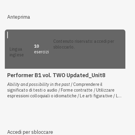
Anteprima
contenuto riservato: accedi per
10
sbloccarlo.
lingua
esercizi
inglese
Performer B1 vol. TWO Updated_Unit8
Ability and possibility in the past
/ Comprendere il
significato di testi o audio / Forme contratte / Utilizzare
espressioni colloquiali o idiomatiche / Le arti figurative / Le
costruzioni passive personali e impersonali, il "si"
impersonale / Il corpo umano / Le preposizioni / Usi di
could
e
was/were able to
/ Il lavoro e la carriera / Descrivere
competenze in campo lavorativo
Accedi per sbloccare