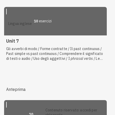
10
esercizi
lingua inglese
Unit 7
Gli avverbi di modo / Forme contratte / Il past continuous /
Past simple vs past continuous / Comprendere il significato
di testi o audio / Uso degli aggettivi / I
phrasal verbs
/ Le
arti figurative
Anteprima
contenuto riservato: accedi per
10