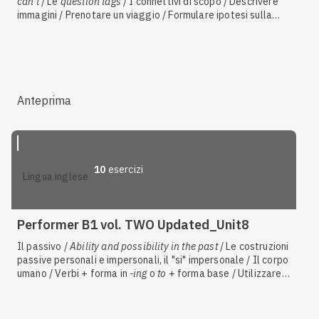
can't
/ Le
question tags
/ I connettivi di scopo / Descrivere
immagini / Prenotare un viaggio / Formulare ipotesi sulla
base di supposizioni o deduzioni / Il lavoro e la carriera /
Interazioni
Anteprima
10
esercizi
lingua inglese
Performer B1 vol. TWO Updated_Unit8
Il passivo /
Ability and possibility in the past
/ Le costruzioni
passive personali e impersonali, il "si" impersonale / Il corpo
umano / Verbi + forma in
-ing
o
to
+ forma base / Utilizzare
espressioni colloquiali o idiomatiche / Usi di
get
/ Verbi
causativi (funzione passiva)