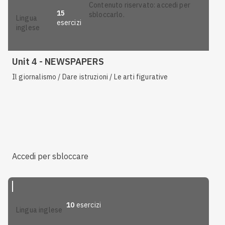
contenuto riservato: accedi per
15
sbloccarlo.
lingua
esercizi
inglese
Unit 4 - NEWSPAPERS
Il giornalismo / Dare istruzioni / Le arti figurative
Accedi per sbloccare
10
esercizi
lingua inglese