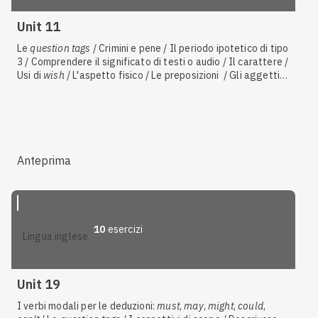
Unit 11
Le
question tags
/ Crimini e pene / Il periodo ipotetico di tipo
3 / Comprendere il significato di testi o audio / Il carattere /
Usi di
wish
/ L'aspetto fisico / Le preposizioni / Gli aggettivi
e i pronomi dimostrativi / Il periodo ipotetico di tipo 2 / I
phrasal verbs
/ Le arti figurative / Gli aggettivi e i pronomi
indefiniti /
As
e
like
/ Descrivere immagini / Riformulare frasi,
fare riassunti, formulare e rispondere a domande
Anteprima
10
esercizi
lingua inglese
Unit 19
I verbi modali per le deduzioni:
must
,
may
,
might
,
could
,