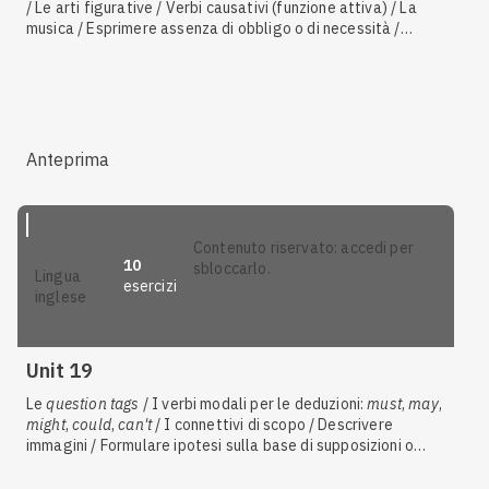
/ Le arti figurative / Verbi causativi (funzione attiva) / La
musica / Esprimere assenza di obbligo o di necessità /
Esprimere dovere con
should
,
ought to
,
had better, be
supposed to
,
be
bound to
,
owe
,
due to
/ Verbi ed espressioni
+ forma in
-ing
/ Verbi causativi (funzione passiva)
Anteprima
contenuto riservato: accedi per
10
sbloccarlo.
lingua
esercizi
inglese
Unit 19
Le
question tags
/ I verbi modali per le deduzioni:
must
,
may
,
might
,
could
,
can't
/ I connettivi di scopo / Descrivere
immagini / Formulare ipotesi sulla base di supposizioni o
deduzioni / Prenotare un viaggio / Il lavoro e la carriera /
Interazioni