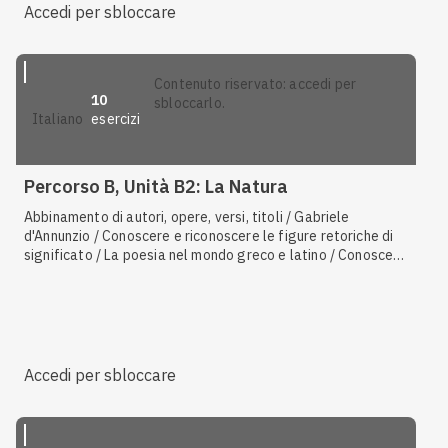
Accedi per sbloccare
contenuto riservato: accedi per
10
sbloccarlo.
esercizi
italiano
Percorso B, Unità B2: La Natura
Abbinamento di autori, opere, versi, titoli / Gabriele
d'Annunzio / Conoscere e riconoscere le figure retoriche di
significato / La poesia nel mondo greco e latino / Conoscere
e riconoscere i possibili legami tra corpo e narrazione /
Conoscere e riconoscere le figure retoriche d'ordine /
Conoscere le caratteristiche distintive del testo poetico
Accedi per sbloccare