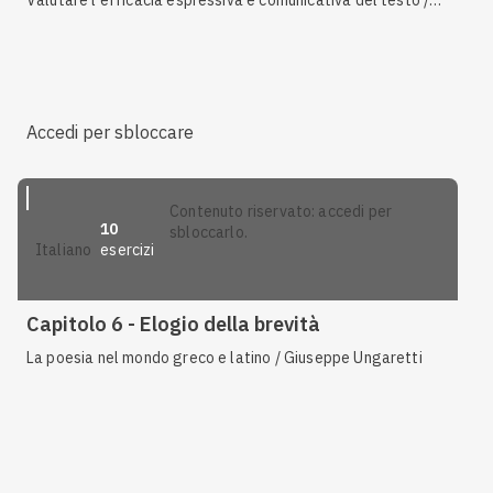
Valutare l'efficacia espressiva e comunicativa del testo /
La poesia nel mondo greco e latino / Identificare registro,
tono e stile del testo
Accedi per sbloccare
contenuto riservato: accedi per
10
sbloccarlo.
esercizi
italiano
Capitolo 6 - Elogio della brevità
La poesia nel mondo greco e latino / Giuseppe Ungaretti