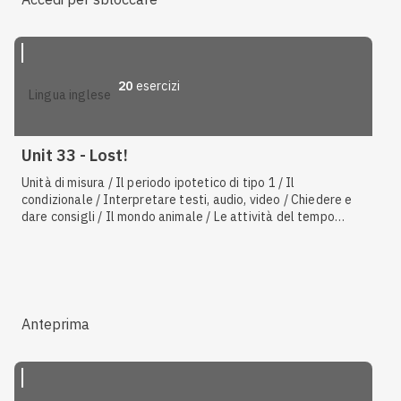
20
esercizi
lingua inglese
Unit 33 - Lost!
Unità di misura / Il periodo ipotetico di tipo 1 / Il
condizionale / Interpretare testi, audio, video / Chiedere e
dare consigli / Il mondo animale / Le attività del tempo
libero / Crimine, leggi e pene / L'imperativo / Le vacanze /
L'infinito di scopo
Anteprima