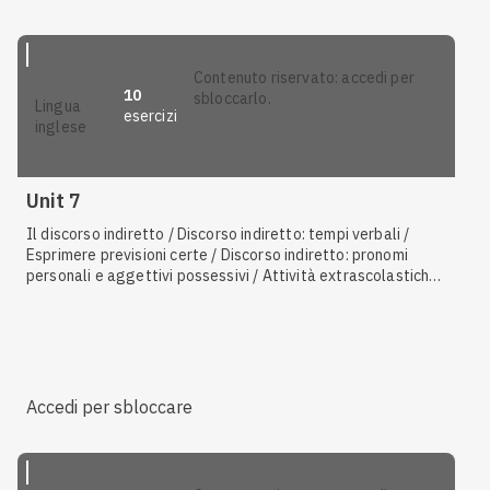
contenuto riservato: accedi per
10
sbloccarlo.
lingua
esercizi
inglese
Unit 7
Il discorso indiretto / Discorso indiretto: tempi verbali /
Esprimere previsioni certe / Discorso indiretto: pronomi
personali e aggettivi possessivi / Attività extrascolastiche
/ Gli aggettivi e i sostantivi di nazionalità / Descrivere una
persona / Il
future simple
:
will
, forma interrogativa / Il
future simple
:
will
, forma affermativa e negativa / Discorso
indiretto: espressioni di tempo / Vita scolastica
Accedi per sbloccare