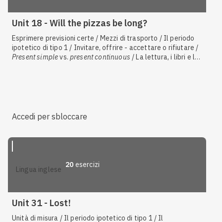
Unit 18 - Will the pizzas be long?
Esprimere previsioni certe / Mezzi di trasporto / Il periodo
ipotetico di tipo 1 / Invitare, offrire - accettare o rifiutare /
Present simple
vs.
present continuous
/ La lettura, i libri e la
letteratura / Il
future simple
:
will
, forma interrogativa / Il
future simple
:
will
, forma affermativa e negativa /
Informatica / Il cibo - esprimere le proprie preferenze,
ricette / Il
present continuous
con valore di futuro
Accedi per sbloccare
20
esercizi
lingua inglese
Unit 31 - Lost!
Unità di misura / Il periodo ipotetico di tipo 1 / Il