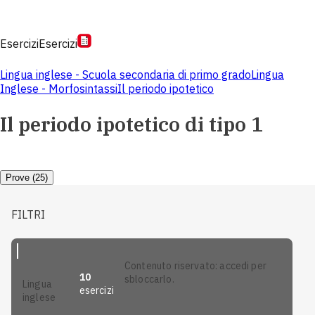
Esercizi
Esercizi
Lingua inglese - Scuola secondaria di primo grado
Lingua
Inglese - Morfosintassi
Il periodo ipotetico
Il periodo ipotetico di tipo 1
Prove (25)
FILTRI
contenuto riservato: accedi per
10
sbloccarlo.
lingua
esercizi
inglese