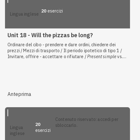
20
esercizi
lingua inglese
Unit 18 - Will the pizzas be long?
Ordinare del cibo - prendere e dare ordini, chiedere dei
prezzi / Mezzi di trasporto / Il periodo ipotetico di tipo 1 /
Invitare, offrire - accettare o rifiutare /
Present simple
vs.
present continuous
/ La lettura, i libri e la letteratura / Il
future simple
:
will
, forma interrogativa / Il
future simple
:
will
, forma affermativa e negativa / Informatica / Il cibo -
esprimere le proprie preferenze, ricette / Il
present
continuous
con valore di futuro
Anteprima
contenuto riservato: accedi per
20
sbloccarlo.
lingua
esercizi
inglese