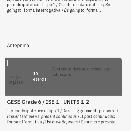
periodo ipotetico di tipo 1 / Chiedere e dare notizie /
Be
going to
: forma interrogativa /
Be going to
: forma
affermativa / Fare deduzioni / Discutere di intenzioni e
progetti futuri / Disastri ambientali ed eventi straordinari
Anteprima
contenuto riservato: accedi per
10
sbloccarlo.
lingua
esercizi
inglese
GESE Grade 6 / ISE 1 - UNITS 1-2
Il periodo ipotetico di tipo 1 / Dare suggerimenti, proporre /
Present simple
vs.
present continuous
/ Il
past continuous
:
forma affermativa / Usi di
while
,
when
/ Esprimere previsioni
certe / Risposte brevi / Il
future simple
:
will
, forma