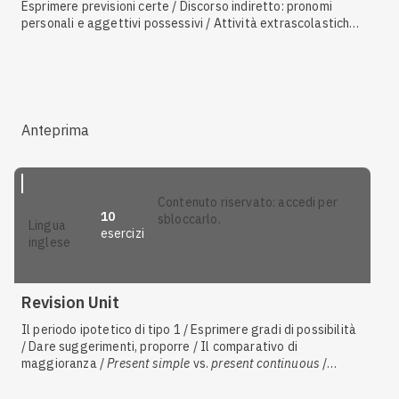
Esprimere previsioni certe / Discorso indiretto: pronomi
personali e aggettivi possessivi / Attività extrascolastiche
/ Gli aggettivi e i sostantivi di nazionalità / Descrivere una
persona / Il
future simple
:
will
, forma interrogativa / Il
future simple
:
will
, forma affermativa e negativa / Discorso
indiretto: espressioni di tempo / Vita scolastica
Anteprima
contenuto riservato: accedi per
10
sbloccarlo.
lingua
esercizi
inglese
Revision Unit
Il periodo ipotetico di tipo 1 / Esprimere gradi di possibilità
/ Dare suggerimenti, proporre / Il comparativo di
maggioranza /
Present simple
vs.
present continuous
/
Eventi memorabili nella vita / I pronomi indefiniti composti
di
some
,
any
,
no
,
every
/ Fare deduzioni /
Past continuous
vs.