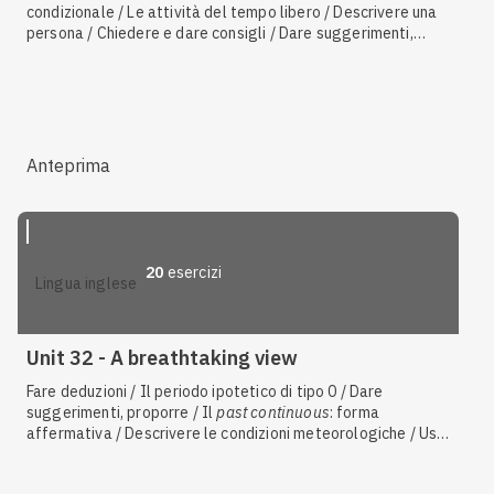
condizionale / Le attività del tempo libero / Descrivere una
persona / Chiedere e dare consigli / Dare suggerimenti,
proporre / L'infinito di scopo / Il mondo animale
Anteprima
20
esercizi
lingua inglese
Unit 32 - A breathtaking view
Fare deduzioni / Il periodo ipotetico di tipo 0 / Dare
suggerimenti, proporre / Il
past continuous
: forma
affermativa / Descrivere le condizioni meteorologiche / Usi
di
some,
any, no
/ Il periodo ipotetico di tipo 1 / Esprimere
gradi di possibilità / Chiedere e dare consigli / Esprimere