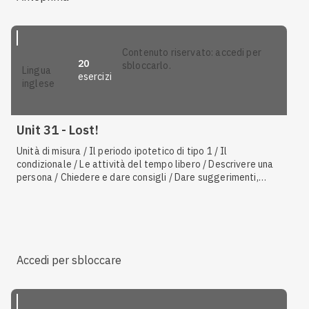
perfect
vs.
past simple
/ Risposte brevi / Cultura e tradizioni
dei paesi stranieri / Descrivere un luogo / Usi di
some,
any,
no
/ Formulare e completare frasi - Produzione scritta
contenuto riservato: accedi per
20
sbloccarlo.
lingua
esercizi
inglese
Unit 31 - Lost!
Unità di misura / Il periodo ipotetico di tipo 1 / Il
condizionale / Le attività del tempo libero / Descrivere una
persona / Chiedere e dare consigli / Dare suggerimenti,
proporre / L'infinito di scopo / Il mondo animale
Accedi per sbloccare