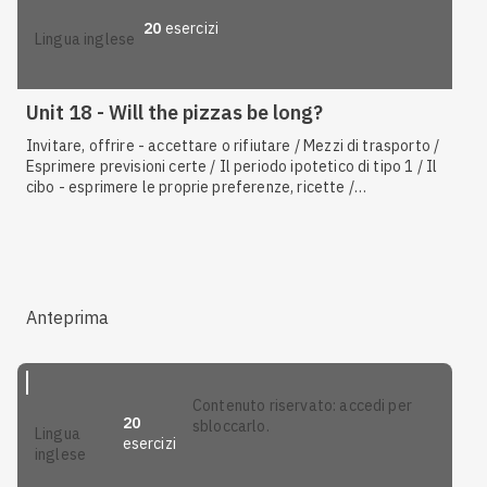
20
esercizi
lingua inglese
Unit 18 - Will the pizzas be long?
Invitare, offrire - accettare o rifiutare / Mezzi di trasporto /
Esprimere previsioni certe / Il periodo ipotetico di tipo 1 / Il
cibo - esprimere le proprie preferenze, ricette /
Interpretare testi, audio, video / Descrivere una persona / Il
future simple
:
will
, forma interrogativa / Il
future simple
:
will
, forma affermativa e negativa / Informatica / Il
present
continuous
: forma affermativa / Il
present continuous
con
valore di futuro
Anteprima
contenuto riservato: accedi per
20
sbloccarlo.
lingua
esercizi
inglese