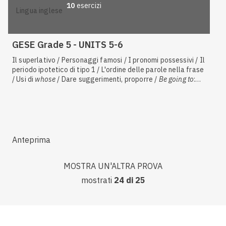
10
esercizi
lingua inglese
GESE Grade 5 - UNITS 5-6
Il superlativo / Personaggi famosi / I pronomi possessivi / Il
periodo ipotetico di tipo 1 / L'ordine delle parole nella frase
/ Usi di
whose
/ Dare suggerimenti, proporre /
Be going to
:
forma affermativa / Gli aggettivi possessivi / Esprimere
previsioni certe / Il
present perfect
con
ever
e
never
/ Il
present perfect
: forma negativa e interrogativa / La lettura, i
libri e la letteratura /
Present perfect
vs.
past simple
/ Il
present perfect simple
: forma affermativa
Anteprima
MOSTRA UN'ALTRA PROVA
mostrati
24
di
25