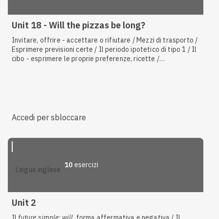
Unit 18 - Will the pizzas be long?
Invitare, offrire - accettare o rifiutare / Mezzi di trasporto /
Esprimere previsioni certe / Il periodo ipotetico di tipo 1 / Il
cibo - esprimere le proprie preferenze, ricette /
Interpretare testi, audio, video / Descrivere una persona / Il
future simple
:
will
, forma interrogativa / Il
future simple
:
will
, forma affermativa e negativa / Informatica / Il
present
continuous
con valore di futuro / Il
present continuous
:
forma affermativa
Accedi per sbloccare
10
esercizi
lingua inglese
Unit 2
Il
future simple
:
will
, forma affermativa e negativa / Il