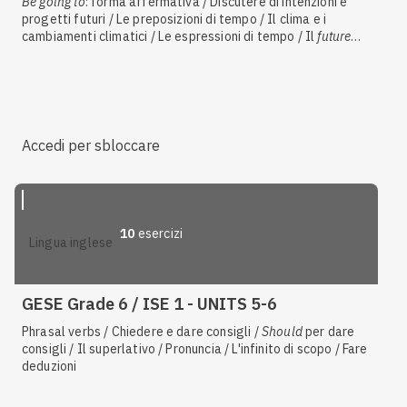
Be going to
: forma affermativa / Discutere di intenzioni e
progetti futuri / Le preposizioni di tempo / Il clima e i
cambiamenti climatici / Le espressioni di tempo / Il
future
simple
:
will
, forma interrogativa / Il
future simple
:
will
,
forma affermativa e negativa / Fare deduzioni / Esprimere
previsioni certe / Disastri ambientali ed eventi straordinari
Accedi per sbloccare
10
esercizi
lingua inglese
GESE Grade 6 / ISE 1 - UNITS 5-6
Phrasal verbs / Chiedere e dare consigli /
S
hould
per dare
consigli / Il superlativo / Pronuncia / L'infinito di scopo / Fare
deduzioni