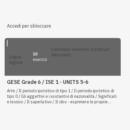
interrogativa / Il
future simple
:
will
, forma affermativa e
negativa /
Must
e
have to
per esprimere dovere / Il
present
continuous
con valore di futuro
Accedi per sbloccare
contenuto riservato: accedi per
10
sbloccarlo.
lingua
esercizi
inglese
GESE Grade 6 / ISE 1 - UNITS 5-6
Arte / Il periodo ipotetico di tipo 1 / Il periodo ipotetico di
tipo 0 / Gli aggettivi e i sostantivi di nazionalità / Significati
e lessico / Il superlativo / Il cibo - esprimere le proprie
preferenze, ricette / Fare deduzioni