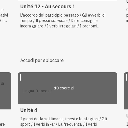
Unité 12 - Au secours !
 Le
ativi
L'accordo del participio passato / Gli avverbi di
/ I
tempo / Il
passé composé
/ Dare consigli e
incoraggiare / I verbi irregolari / I pronomi
e di
dimostrativi / Gli avverbi di frequenza e di durata /
to
La formazione del participio passato / Le malattie e
i rimedi / Le preposizioni di tempo / Il
futur simple
/
Gli incidenti / Il condizionale presente
Accedi per sbloccare
10
esercizi
lingua francese
Unité 4
I giorni della settimana, i mesi e le stagioni / Gli
ere
sport / I verbi in
-er
/ La frequenza / I verbi