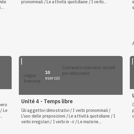
nile
pronominali / Le attività quotidiane / I verbi
i
irregolari / Chiedere e dire l'ora, la data / I pronomi
o:
complemento oggetto diretto (COD) / Gli avverbi di
i
frequenza e di durata / Gli aggettivi interrogativi /
, il
Comprendere le informazioni date in un testo audio
/ Descrivere la propria giornata
nt
/
contenuto riservato: accedi
10
per sbloccarlo.
lingua
esercizi
francese
Anteprima
Unité 4 - Temps libre
bero
 / Le
Gli aggettivi dimostrativi / I verbi pronominali /
L'uso delle preposizioni / Le attività quotidiane / I
oir
/
verbi irregolari / I verbi in
-ir
/ Le materie
/ Gli
scolastiche / I pronomi indefiniti / Gli avverbi di
frequenza e di durata / I pronomi complemento