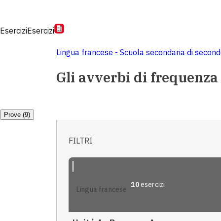
Esercizi
Esercizi
Lingua francese - Scuola secondaria di secon
Gli avverbi di frequenza
Prove (9)
FILTRI
10
esercizi
lingua francese