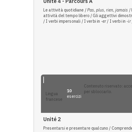
Unité 4 - Parcours A
Le attività quotidiane /
P
as
,
plus
,
rien
,
jamais
/
attività del tempo libero / Gli aggettivi dimostr
/ I verbi impersonali / I verbi in
-er
/ I verbi in
-ir
pronomi indefiniti / I verbi in
-re
e
-oir
/ Le
preposizioni di luogo / Gli avverbi di frequenza 
durata / I pronomi complemento oggetto diret
(COD) / Les articles contractés
contenuto riservato: accedi
10
per sbloccarlo.
lingua
esercizi
francese
Anteprima
Unité 2
Presentarsi e presentare qualcuno / Comprend