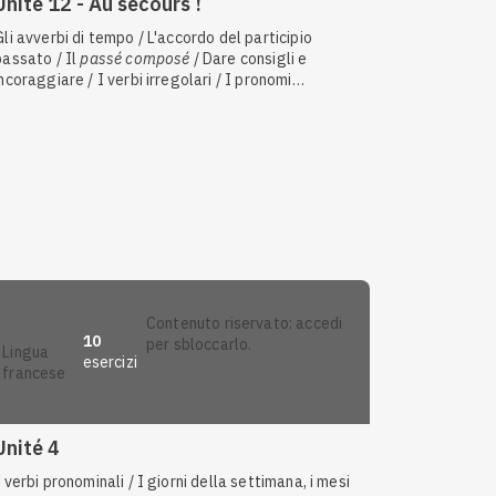
Unité 12 - Au secours !
Gli avverbi di tempo / L'accordo del participio
passato / Il
passé composé
/ Dare consigli e
incoraggiare / I verbi irregolari / I pronomi
dimostrativi / Gli avverbi di frequenza e di durata /
Le preposizioni di tempo / Le malattie e i rimedi / Il
futur simple
/ Gli incidenti / Il condizionale presente
contenuto riservato: accedi
10
per sbloccarlo.
lingua
esercizi
francese
Anteprima
Unité 4
I verbi pronominali / I giorni della settimana, i mesi