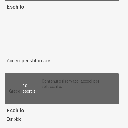
Eschilo
Accedi per sbloccare
contenuto riservato: accedi per
10
sbloccarlo.
esercizi
greco
Eschilo
Euripide