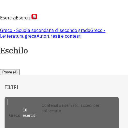
Esercizi
Esercizi
Greco - Scuola secondaria di secondo grado
Greco -
Letteratura greca
Autori, testi e contesti
Eschilo
Prove (4)
FILTRI
contenuto riservato: accedi per
10
sbloccarlo.
esercizi
greco