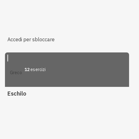
Accedi per sbloccare
12
esercizi
greco
Eschilo