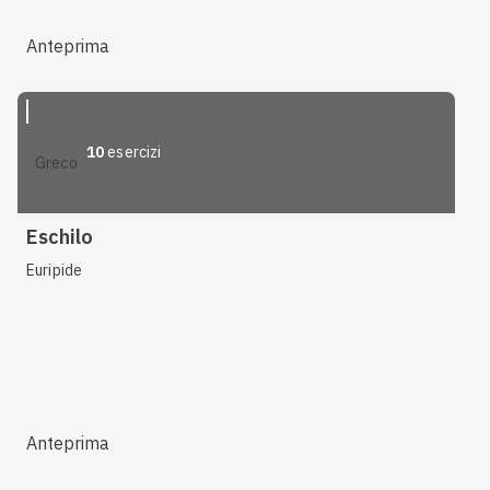
Anteprima
10
esercizi
greco
Eschilo
Euripide
Anteprima