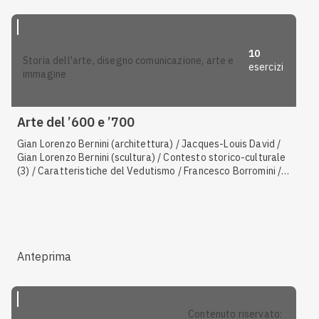
10
storia dell'arte, disegno comunicazione, arte e
esercizi
immagine
Arte del ’600 e ’700
Gian Lorenzo Bernini (architettura) / Jacques-Louis David /
Gian Lorenzo Bernini (scultura) / Contesto storico-culturale
(3) / Caratteristiche del Vedutismo / Francesco Borromini /
Giambattista Tiepolo / Giuseppe Piermarini / Antonio
Canaletto / Caratteristiche dell'arte neoclassica /
Caratteristiche del Rococò / Caravaggio / Luigi Vanvitelli /
Antonio Canova / Caratteristiche dell'arte barocca / Filippo
Juvarra
Anteprima
contenuto riservato: