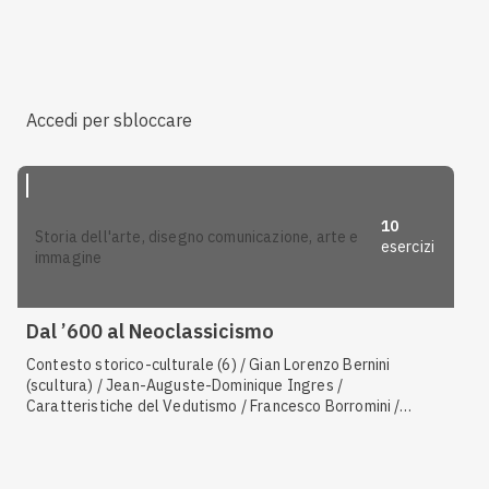
Velazquez / Annibale Carracci / Caratteristiche dell'arte
barocca / Gian Lorenzo Bernini (architettura)
Accedi per sbloccare
10
storia dell'arte, disegno comunicazione, arte e
esercizi
immagine
Dal ’600 al Neoclassicismo
Contesto storico-culturale (6) / Gian Lorenzo Bernini
(scultura) / Jean-Auguste-Dominique Ingres /
Caratteristiche del Vedutismo / Francesco Borromini /
Giambattista Tiepolo / Guarino Guarini / Antonio Canaletto /
Caratteristiche dell'arte neoclassica / Scultura rococò /
Filippo Juvarra / Jacques-Louis David / Pieter Paul Rubens /