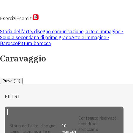
Esercizi
Esercizi
Storia dell'arte, disegno comunicazione, arte e immagine -
Scuola secondaria di primo grado
Arte e immagine -
Barocco
Pittura barocca
Caravaggio
Prove (11)
FILTRI
contenuto riservato:
accedi per
10
storia dell'arte, disegno
sbloccarlo.
esercizi
comunicazione, arte e