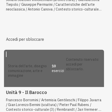
Tiepolo / Giuseppe Piermarini / Caratteristiche dell'arte
neoclassica / Antonio Canova / Contesto storico-culturale
(6) / Gian Lorenzo Bernini (scultura) / Caravaggio /
Caratteristiche dell'arte barocca / Johann Joachim
Winckelmann (scultura) / Caratteristiche del Vedutismo /
Francesco Borromini / Antonio Canaletto / Filippo Juvarra /
Jacques-Louis David / Pieter Paul Rubens / Jean-Auguste-
Dominique Ingres / Rembrandt / Velazquez / Caratteristiche
Accedi per sbloccare
del Rococò / Luigi Vanvitelli / Contesto storico-culturale (4)
/ Gian Lorenzo Bernini (architettura)
contenuto riservato:
accedi per
10
storia dell'arte, disegno
sbloccarlo.
esercizi
comunicazione, arte e
immagine
Unità 9 - Il Barocco
Francesco Borromini / Artemisia Gentileschi / Filippo Juvarra
/ Gian Lorenzo Bernini (scultura) / Pieter Paul Rubens /
Contesto storico-culturale (3) / Rembrandt / Jan Vermeer /