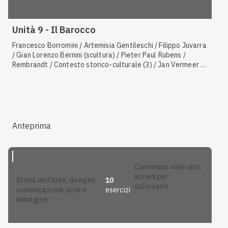
Unità 9 - Il Barocco
Francesco Borromini / Artemisia Gentileschi / Filippo Juvarra
/ Gian Lorenzo Bernini (scultura) / Pieter Paul Rubens /
Rembrandt / Contesto storico-culturale (3) / Jan Vermeer /
Velazquez / Annibale Carracci / Caratteristiche dell'arte
barocca / Gian Lorenzo Bernini (architettura)
Anteprima
contenuto riservato:
accedi per
10
storia dell'arte, disegno
sbloccarlo.
esercizi
comunicazione, arte e
immagine