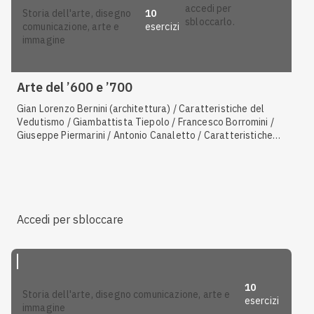
accedi per
10
storia dell'arte, disegno
sbloccarlo.
esercizi
comunicazione, arte e
immagine
Arte del ’600 e ’700
Gian Lorenzo Bernini (architettura) / Caratteristiche del
Vedutismo / Giambattista Tiepolo / Francesco Borromini /
Giuseppe Piermarini / Antonio Canaletto / Caratteristiche
dell'arte neoclassica / Antonio Canova / Filippo Juvarra /
Jacques-Louis David / Gian Lorenzo Bernini (scultura) /
Contesto storico-culturale (3) / Caratteristiche del Rococò
/ Caravaggio / Luigi Vanvitelli / Caratteristiche dell'arte
barocca
Accedi per sbloccare
10
storia dell'arte, disegno comunicazione, arte e
esercizi
immagine