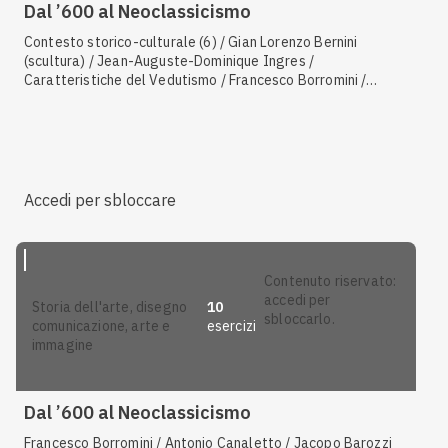
Dal ’600 al Neoclassicismo
Contesto storico-culturale (6) / Gian Lorenzo Bernini
(scultura) / Jean-Auguste-Dominique Ingres /
Caratteristiche del Vedutismo / Francesco Borromini /
Giambattista Tiepolo / Guarino Guarini / Antonio Canaletto /
Caratteristiche dell'arte neoclassica / Scultura rococò /
Filippo Juvarra / Jacques-Louis David / Pieter Paul Rubens /
Rembrandt / Contesto storico-culturale (3) / Velazquez /
Annibale Carracci / Caravaggio / Luigi Vanvitelli / Contesto
storico-culturale (4) / Caratteristiche dell'arte barocca /
Accedi per sbloccare
Gian Lorenzo Bernini (architettura)
contenuto riservato:
accedi per
10
storia dell'arte, disegno
sbloccarlo.
esercizi
comunicazione, arte e
immagine
Dal ’600 al Neoclassicismo
Francesco Borromini / Antonio Canaletto / Jacopo Barozzi