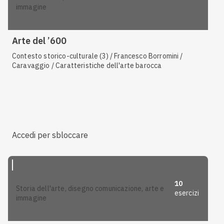
immagine
Arte del ’600
Contesto storico-culturale (3) / Francesco Borromini /
Caravaggio / Caratteristiche dell'arte barocca
Accedi per sbloccare
10
storia dell'arte, disegno comunicazione, arte e
esercizi
immagine