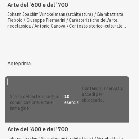
Arte del ’600 e del ’700
Johann Joachim Winckelmann (architettura) / Giambattista
Tiepolo / Giuseppe Piermarini / Caratteristiche dell'arte
neoclassica / Antonio Canova / Contesto storico-culturale
(6) / Gian Lorenzo Bernini (scultura) / Caravaggio /
Caratteristiche dell'arte barocca / Johann Joachim
Winckelmann (scultura) / Caratteristiche del Vedutismo /
Francesco Borromini / Antonio Canaletto / Filippo Juvarra /
Jacques-Louis David / Pieter Paul Rubens / Jean-Auguste-
Dominique Ingres / Rembrandt / Jan Vermeer /
Anteprima
Caratteristiche del Rococò / Luigi Vanvitelli / Contesto
storico-culturale (4) / Gian Lorenzo Bernini (architettura)
contenuto riservato:
accedi per
10
storia dell'arte, disegno
sbloccarlo.
esercizi
comunicazione, arte e
immagine
Arte del ’600 e del ’700
Johann Joachim Winckelmann (architettura) / Giambattista