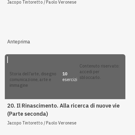
Jacopo Tintoretto / Paolo Veronese
Anteprima
contenuto riservato:
accedi per
10
storia dell'arte, disegno
sbloccarlo.
esercizi
comunicazione, arte e
immagine
20. Il Rinascimento. Alla ricerca di nuove vie
(Parte seconda)
Jacopo Tintoretto / Paolo Veronese