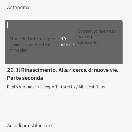
Anteprima
contenuto riservato:
accedi per
10
storia dell'arte, disegno
sbloccarlo.
esercizi
comunicazione, arte e
immagine
20. Il Rinascimento. Alla ricerca di nuove vie.
Parte seconda
Paolo Veronese / Jacopo Tintoretto / Albrecht Dürer
Accedi per sbloccare