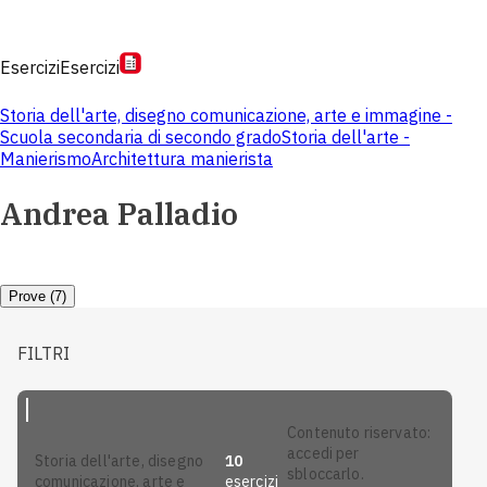
Esercizi
Esercizi
Storia dell'arte, disegno comunicazione, arte e immagine -
Scuola secondaria di secondo grado
Storia dell'arte -
Manierismo
Architettura manierista
Andrea Palladio
Prove (7)
FILTRI
contenuto riservato:
accedi per
10
storia dell'arte, disegno
sbloccarlo.
esercizi
comunicazione, arte e