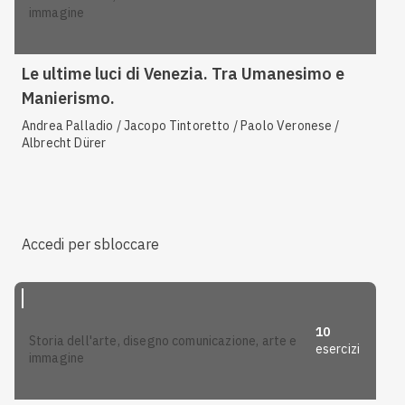
immagine
Le ultime luci di Venezia. Tra Umanesimo e
Manierismo.
Andrea Palladio / Jacopo Tintoretto / Paolo Veronese /
Albrecht Dürer
Accedi per sbloccare
10
storia dell'arte, disegno comunicazione, arte e
esercizi
immagine