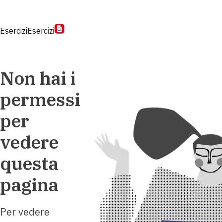
Esercizi
Esercizi
Non hai i
permessi
per
vedere
questa
pagina
Per vedere