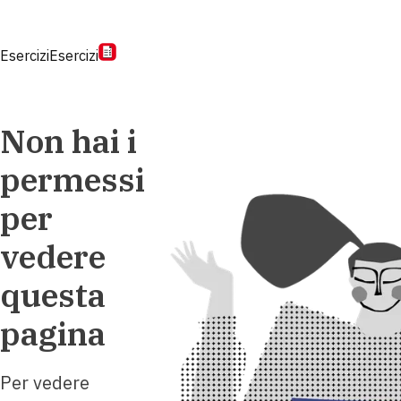
Esercizi
Esercizi
Non hai i
permessi
per
vedere
questa
pagina
Per vedere