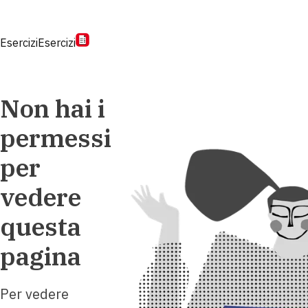
Esercizi
Esercizi
Non hai i
permessi
per
vedere
questa
pagina
Per vedere