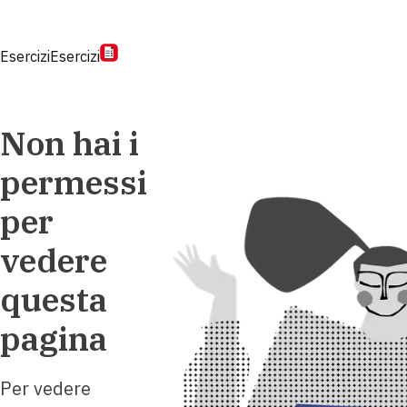
Esercizi
Esercizi
Non hai i
permessi
per
vedere
questa
pagina
Per vedere