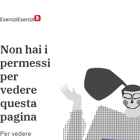
Esercizi
Esercizi
Non hai i
permessi
per
vedere
questa
pagina
Per vedere