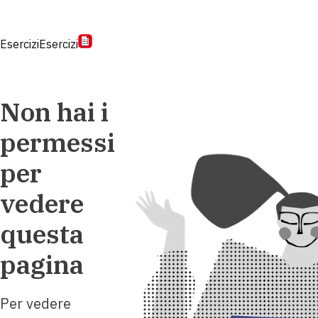
Esercizi
Esercizi
Non hai i
permessi
per
vedere
questa
pagina
Per vedere