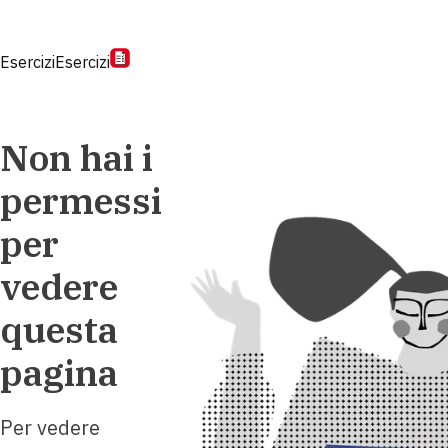
Esercizi
Esercizi
Non hai i
permessi
per
vedere
questa
pagina
Per vedere