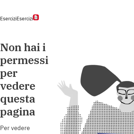
Esercizi
Esercizi
Non hai i
permessi
per
vedere
questa
pagina
Per vedere