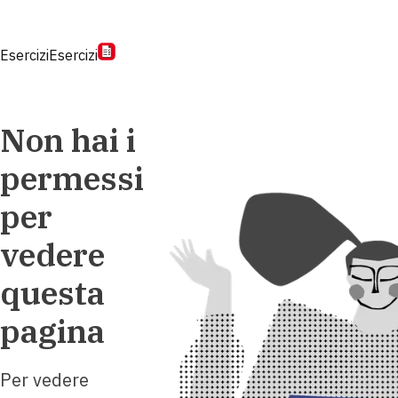
Esercizi
Esercizi
Non hai i
permessi
per
vedere
questa
pagina
Per vedere