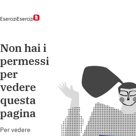
Esercizi
Esercizi
Non hai i
permessi
per
vedere
questa
pagina
Per vedere