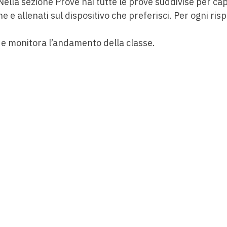
 Nella sezione Prove hai tutte le prove suddivise per cap
ne e allenati sul dispositivo che preferisci. Per ogni ri
 e monitora l’andamento della classe.