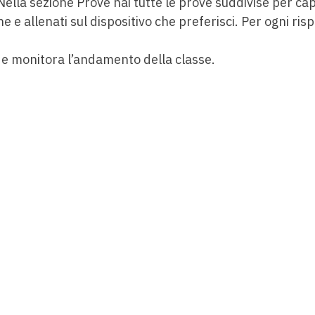
 Nella sezione Prove hai tutte le prove suddivise per cap
ne e allenati sul dispositivo che preferisci. Per ogni ri
 e monitora l’andamento della classe.