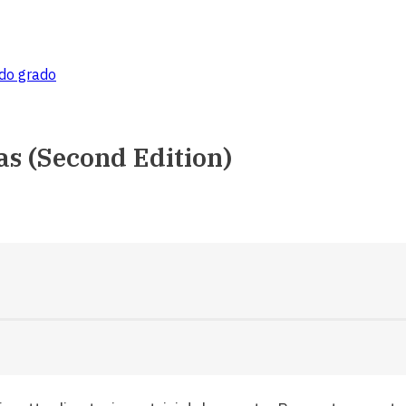
ndo grado
s (Second Edition)
o