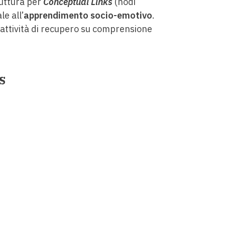
ruttura per
Conceptual Links
(nodi
le all’
apprendimento socio-emotivo
.
(attività di recupero su comprensione
s