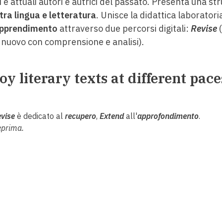
i e attuali autori e autrici del passato. Presenta una st
tra lingua e letteratura
. Unisce la didattica laboratoria
apprendimento
attraverso due percorsi digitali:
Revise
 nuovo con comprensione e analisi).
y literary texts at different pace
vise
è dedicato al
recupero
,
Extend
all'
approfondimento
.
eprima.